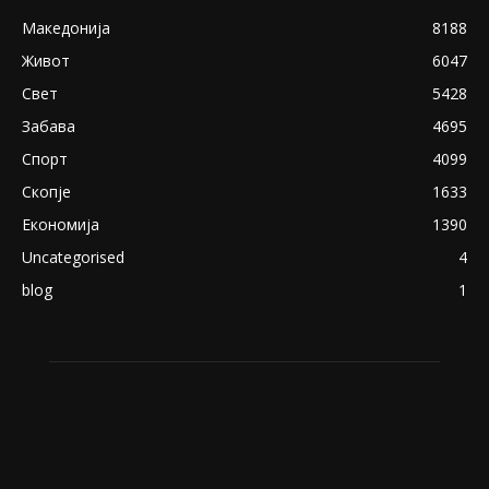
Снимена двојка во Скопје над банка во
експлицитно видео пред прозорец
April 24, 2019
18+: Се појавија нови голи фотографии од
Северина
August 21, 2018
ПОПУЛАРНИ КАТЕГОРИИ
Македонија
8188
Живот
6047
Свет
5428
Забава
4695
Спорт
4099
Скопје
1633
Економија
1390