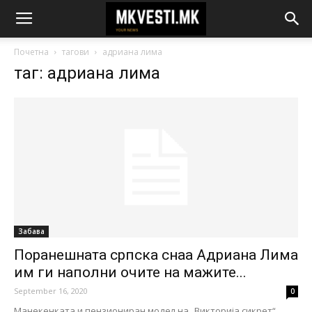
Почетна
тагови
адриана лима
таг: адриана лима
Забава
Поранешната српска снаа Адриана Лима
им ги наполни очите на мажите...
September 16, 2020
0
Манекенката и пензиониран модел на „Викторија сикрет“,