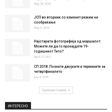
41 %
1kmh
0 %
MON
TUE
WED
THU
FRI
37
°
40
°
40
°
38
°
37
°
НАЈПОПУЛАРНО
Планирате летен одмор? Ова се 10-те
најдобри европски дестинации
May 30, 2019
ЈСП во вторник со изменет режим на
сообраќање
May 3, 2019
Најстарата фотографија од маршалот:
Можете ли да го пронајдете 19-
годишниот Тито?