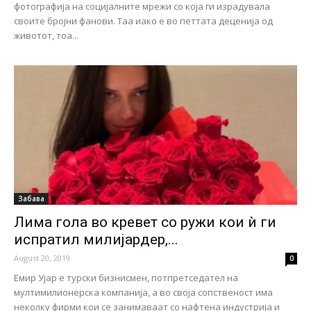
фотографија на социјалните мрежи со која ги израдувала
своите бројни фанови. Таа иако е во петтата деценија од
животот, тоа...
Забава
Лима гола во кревет со ружи кои ѝ ги
испратил милијардер,...
August 20, 2019
0
Емир Ујар е турски бизнисмен, потпретседател на
мултимилионерска компанија, а во своја сопственост има
неколку фирми кои се занимаваат со нафтена индустрија и