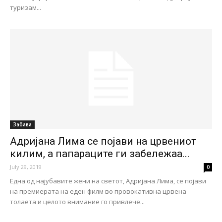
туризам...
Забава
Адријана Лима се појави на црвениот
килим, а папараците ги забележаа...
July 29, 2019
0
Една од најубавите жени на светот, Адријана Лима, се појави
на премиерата на еден филм во провокативна црвена
толаета и целото внимание го привлече...