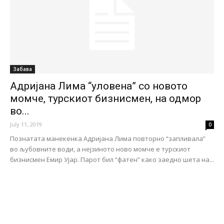
Забава
Адријана Лима “уловена” со новото
момче, турскиот бизнисмен, на одмор
во...
July 11, 2019
0
Познатата манекенка Адријана Лима повторно “запливала”
во љубовните води, а нејзиното ново момче е турскиот
бизнисмен Емир Ујар. Парот бил “фатен” како заедно шета на...