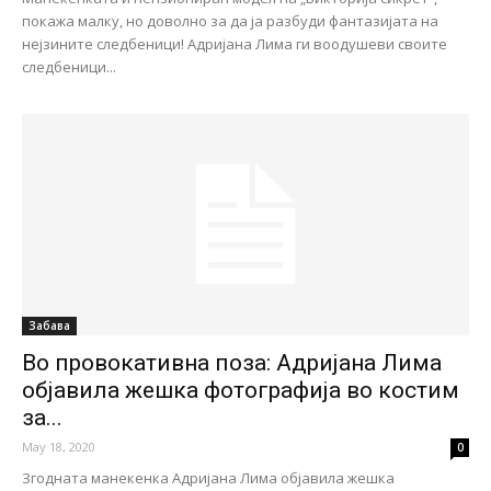
покажа малку, но доволно за да ја разбуди фантазијата на
нејзините следбеници! Адријана Лима ги воодушеви своите
следбеници...
Забава
Во провокативна поза: Адријана Лима
објавила жешка фотографија во костим
за...
May 18, 2020
0
Згодната манекенка Адријана Лима објавила жешка