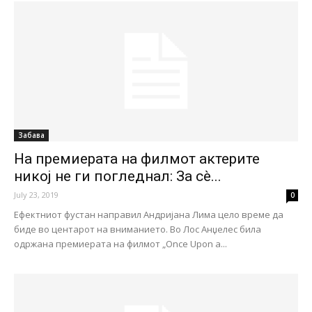
Забава
На премиерата на филмот актерите
никој не ги погледнал: За сè...
July 23, 2019
0
Ефектниот фустан направил Андријана Лима цело време да
биде во центарот на вниманието. Во Лос Анџелес била
одржана премиерата на филмот „Once Upon a...