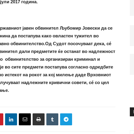
 јули 2017 година.
државниот јавен обвинител Љубомир Јовески да се
нина да постапува како овластен тужител во
авно обвинителство.
Од Судот посочуваат дека, сé
винител дали предметите ќе останат во надлежност
то обвинителство за организиран криминал и
пје во сите предмети постапува согласно одредбите
по истекот на рокот за кој милење даде Врховниот
длучуваат надлежните кривични совети, сé со цел
вање.