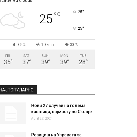
Scattered Clouds
°
25
°
C
25
°
25
39 %
1.8kmh
33 %
FRI
SAT
SUN
MON
TUE
35
°
37
°
39
°
39
°
28
°
НАЈПОПУЛАРНО
Нови 27 случаи на голема
кашлица, најмногу во Скопје
April 27, 2024
Реакција на Управата за