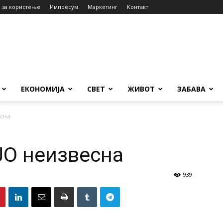
 за користење
Импресум
Маркетинг
Контакт
ЕКОНОМИЈА
СВЕТ
ЖИВОТ
ЗАБАВА
есна
ЈО неизвесна
939