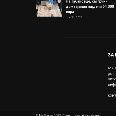
На Табановце, кај грчки
државјанин најдени 64.000
евра
July 31, 2026
ЗА
МК В
до п
чита
инфо
конт
© МК Вести 2018. Сите права се задржани.