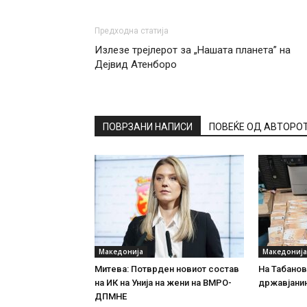
Предходна статија
Излезе трејлерот за „Нашата планета” на
Дејвид Атенборо
ПОВРЗАНИ НАПИСИ
ПОВЕЌЕ ОД АВТОРО
Македонија
Македонија
Митева: Потврден новиот состав
На Табановц
на ИК на Унија на жени на ВМРО-
државјанин
ДПМНЕ