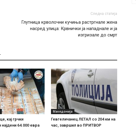
Следна статија
Глутница крволочни кучиња растргнале жена
насред улица: Крвнички ја нападнале и ја
изгризале до смрт
Т
Македонија
е, кај грчки
Гевгеличанец ЛЕТАЛ со 204 км на
 најдени 64.000 евра
час, завршил во ПРИТВОР