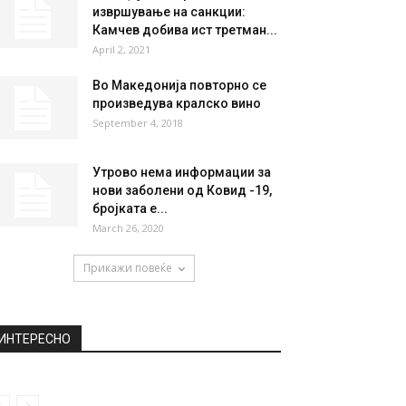
извршување на санкции:
Камчев добива ист третман...
April 2, 2021
Во Македонија повторно се
произведува кралско вино
September 4, 2018
Утрово нема информации за
нови заболени од Ковид -19,
бројката е...
March 26, 2020
Прикажи повеќе
ИНТЕРЕСНО