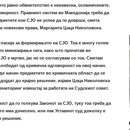
ото јавно обвинтелство е неизвесна, осомничените,
говорност. Правниот систем во Македонија треба да
дметите кои СЈО не успеа да ги доврши, смета
за човекови права, Маргарита Цаца Николовска.
огласија за формирањето на СЈО. Тоа е многу голем
ото минизирање сега, како што прочитав во
О е мртво, јас не се согласувам со тоа. Сметам
слободат од кривична одговорност на овој начин.
де начин предметите во кривичната област да се
 дојдат до крајно решение, изјави Цаца Николовска
ониторинг извештај за работата на Судскиот совет.
ст да го толкува Законот за СЈО, туку тоа треба да
го има донесено, или пак Уставнот суд доколку е
о решение.