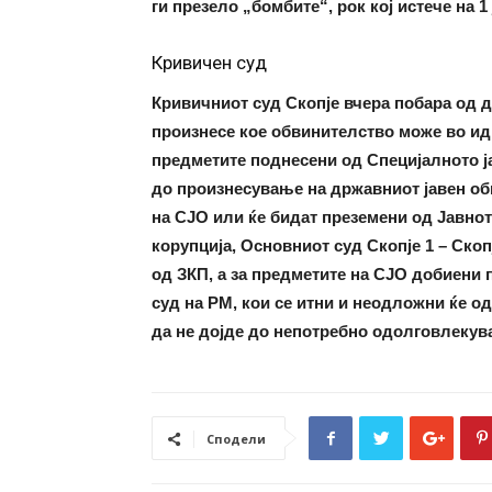
ги презело „бомбите“, рок кој истече на 1
Кривичен суд
Кривичниот суд Скопје вчера побара од 
произнесе кое обвинителство може во ид
предметите поднесени од Специјалното ј
до произнесување на државниот јавен об
на СЈО или ќе бидат преземени од Јавно
корупција, Основниот суд Скопје 1 – Ско
од ЗКП, а за предметите на СЈО добиени 
суд на РМ, кои се итни и неодложни ќе о
да не дојде до непотребно одолговлеку
Сподели