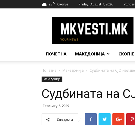
C
25
Friday, August 7, 2026
Услови
Скопје
МК
Вести
ПОЧЕТНА
МАКЕДОНИЈА
СКОПЈЕ
Почетна
Македонија
Судбината на СЈО неизв
Македонија
Судбината на С
February 6, 2019
Сподели