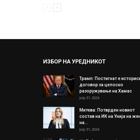
ИЗБОР НА УРЕДНИКОТ
Трамп: Постигнат е историс
договор за целосно
разоружување на Хамас
July 31, 2026
Митева: Потврден новиот
состав на ИК на Унија на же
на...
July 31, 2026