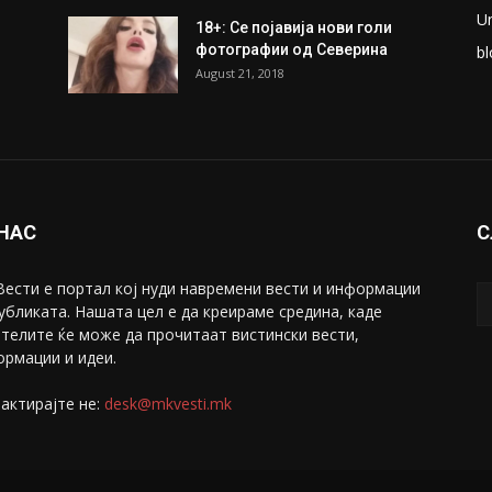
U
18+: Се појавија нови голи
фотографии од Северина
bl
August 21, 2018
 НАС
С
ести е портал коj нуди навремени вести и информации
убликата. Нашата цел е да креираме средина, каде
телите ќе може да прочитаат вистински вести,
рмации и идеи.
актирајте не:
desk@mkvesti.mk