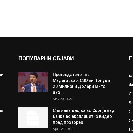
ПОПУЛАРНИ ОБЈАВИ
П
ки
Претседателот на
М
Мадагаскар: СЗО ни Понуди
Ж
20 Милиони Долари Мито
ако...
С
May 20, 2020
З
ни
Снимена двојка во Скопје над
С
банка во експлицитно видео
С
пред прозорец
April 24, 2019
Е