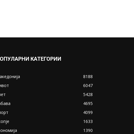
ОПУЛАРНИ КАТЕГОРИИ
акедонија
8188
ивот
6047
вет
5428
абава
4695
порт
4099
копје
1633
кономија
1390