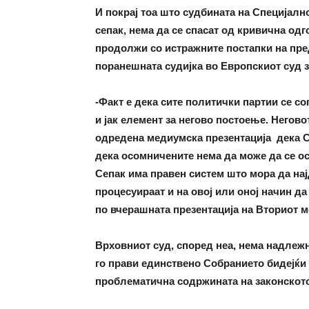
И покрај тоа што судбината на Специјалн
сепак, нема да се спасат од кривична од
продолжи со истражните постапки на пре
поранешната судијка во Европскиот суд 
-Факт е дека сите политички партии се с
и јак елемент за негово постоење. Негов
одредена медиумска презентација дека СЈ
дека осомничените нема да може да се о
Сепак има правен систем што мора да нај
процесуираат и на овој или оној начин да
по вчерашната презентација на Вториот м
Врховниот суд, според неа, нема надлежно
го прави единствено Собранието бидејќи 
проблематична содржината на законскот