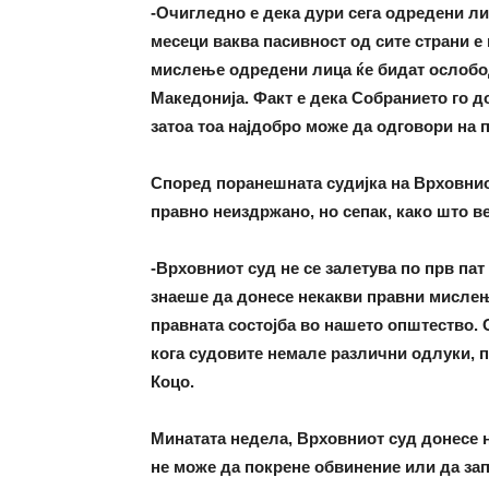
-Очигледно е дека дури сега одредени лиц
месеци ваква пасивност од сите страни е
мислење одредени лица ќе бидат ослобод
Македонија. Факт е дека Собранието го д
затоа тоа најдобро може да одговори на
Според поранешната судијка на Врховнио
правно неиздржано, но сепак, како што ве
-Врховниот суд не се залетува по прв па
знаеше да донесе некакви правни мислењ
правната состојба во нашето општество.
кога судовите немале различни одлуки, п
Коцо.
Минатата недела, Врховниот суд донесе 
не може да покрене обвинение или да запр