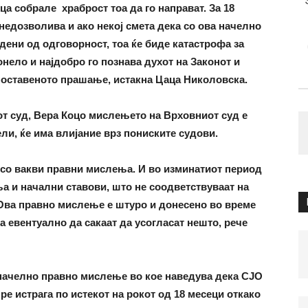
а собрале храброст тоа да го направат. За 18
 недозволива и ако некој смета дека со ова начелно
ени од одговорност, тоа ќе биде катастрофа за
онело и најдобро го познава духот на Законот и
 поставеното прашање, истакна Цаца Николовска.
т суд, Вера Коцо мислењето на Врховниот суд е
ли, ќе има влијание врз пониските судови.
т со вакви правни мислења. И во изминатиот период
а и начални ставови, што не соодветствуваат на
 Ова правно мислење е штуро и донесено во време
а евентуално да сакаат да усогласат нешто, рече
начелно правно мислење во кое наведува дека СЈО
е истрага по истекот на рокот од 18 месеци откако