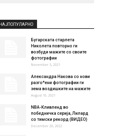
НАЈПОПУЛАРНО
Бугарската старлета
Николета повторно ги
возбуди мажите со своите
фотографии
November 5, 2021
Александра Накова со нови
разго*ени фотографии ги
зема воздишките на мажите
August 10, 2021
NBA-Кливленд во
победничка серија, Лилард
со тимски рекорд (ВИДЕО)
December 20, 2022