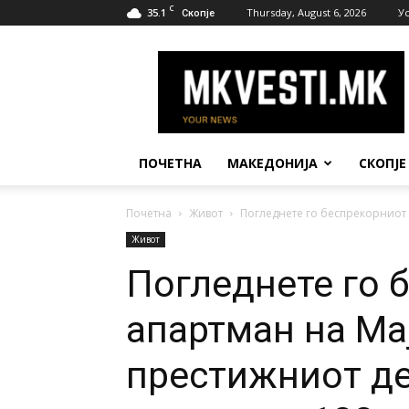
C
35.1
Thursday, August 6, 2026
У
Скопје
МК
Вести
ПОЧЕТНА
МАКЕДОНИЈА
СКОПЈЕ
Почетна
Живот
Погледнете го беспрекорниот а
Живот
Погледнете го 
апартман на Мај
престижниот де