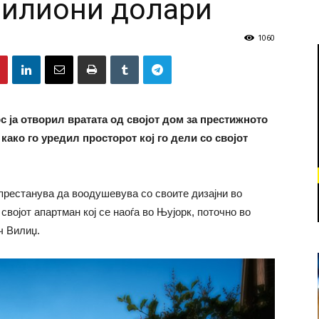
милиони долари
1060
 ја отворил вратата од својот дом за престижното
 како го уредил просторот кој го дели со својот
 престанува да воодушевува со своите дизајни во
својот апартман кој се наоѓа во Њујорк, поточно во
ч Вилиџ.