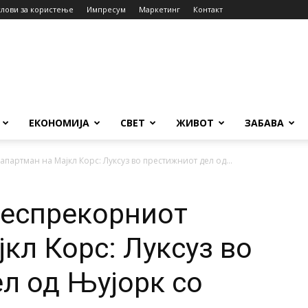
слови за користење
Импресум
Маркетинг
Контакт
ЕКОНОМИЈА
СВЕТ
ЖИВОТ
ЗАБАВА
партман на Мајкл Корс: Луксуз во престижниот дел од...
беспрекорниот
кл Корс: Луксуз во
л од Њујорк со