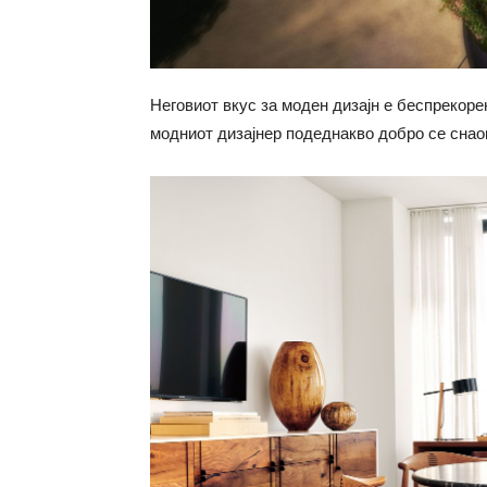
Неговиот вкус за моден дизајн е беспрекорен
модниот дизајнер подеднакво добро се снао