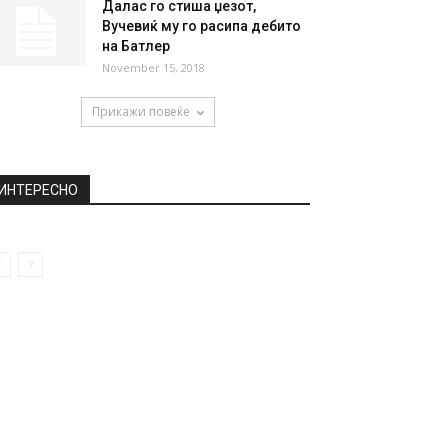
Далас го стиша џезот,
Вучевиќ му го расипа дебито
на Батлер
November 15, 2018
Прикажи повеќе
ИНТЕРЕСНО