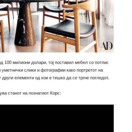
 од 100 милиони долари, тој поставил мебел со потпис
и уметнички слики и фотографии како портретот на
 други елементи од кои е тешко да се тргне погледот.
ува станот на познатиот Корс: