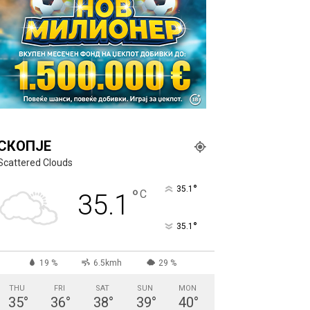
СКОПЈЕ
Scattered Clouds
°
35.1
°
C
35.1
°
35.1
19 %
6.5kmh
29 %
THU
FRI
SAT
SUN
MON
35
°
36
°
38
°
39
°
40
°