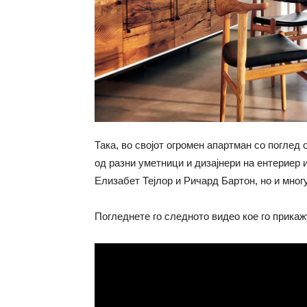
Така, во својот огромен апартман со поглед
од разни уметници и дизајнери на ентериер 
Елизабет Тејлор и Ричард Бартон, но и многу
Погледнете го следното видео кое го прикаж