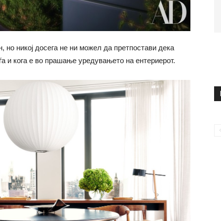
, но никој досега не ни можел да претпостави дека
ѓа и кога е во прашање уредувањето на ентериерот.