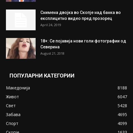
Снимена двојка во Скопје над банка во
експлицитно видео пред прозорец
April 24, 2019
18+: Се појавија нови голи фотографии од
Северина
August 21, 2018
ПОПУЛАРНИ КАТЕГОРИИ
Македонија
8188
Живот
6047
Свет
5428
Забава
4695
Спорт
4099
Скопје
1633