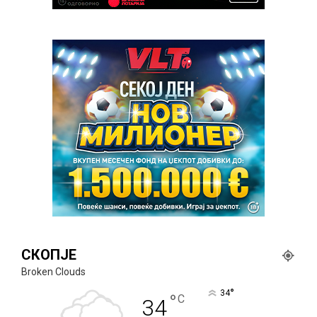
СКОПЈЕ
Broken Clouds
°
34
°
C
34