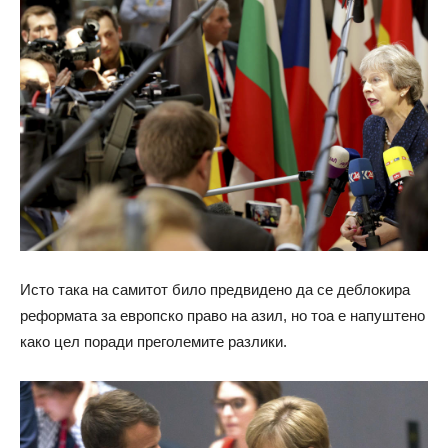
Исто така на самитот било предвидено да се деблокира
реформата за европско право на азил, но тоа е напуштено
како цел поради преголемите разлики.