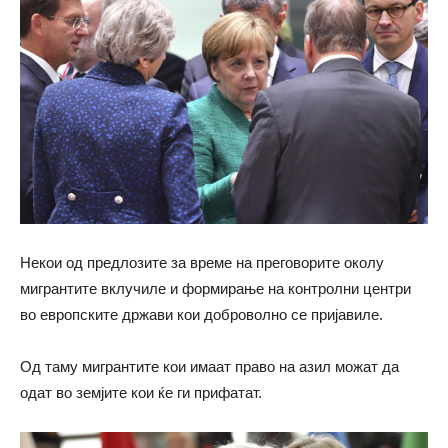
Некои од предлозите за време на преговорите околу
мигрантите вклучиле и формирање на контролни центри
во европските држави кои доброволно се пријавиле.
Од таму мигрантите кои имаат право на азил можат да
одат во земјите кои ќе ги прифатат.