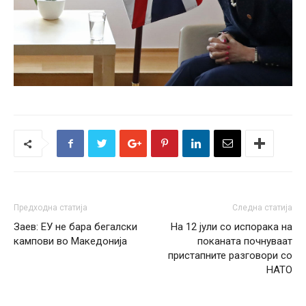
Предходна статија
Следна статија
Заев: ЕУ не бара бегалски
На 12 јули со испорака на
кампови во Македонија
поканата почнуваат
пристапните разговори со
НАТО