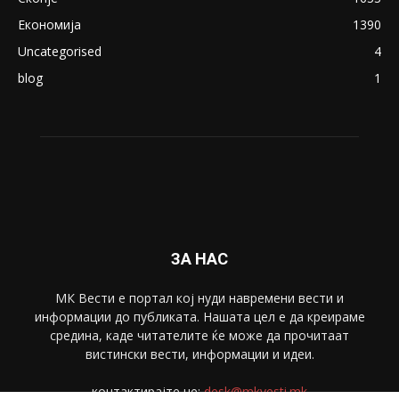
Економија
1390
Uncategorised
4
blog
1
ЗА НАС
МК Вести е портал коj нуди навремени вести и
информации до публиката. Нашата цел е да креираме
средина, каде читателите ќе може да прочитаат
вистински вести, информации и идеи.
контактирајте не:
desk@mkvesti.mk