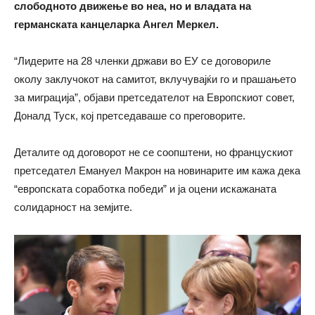
слободното движење во неа, но и владата на
германската канцеларка Ангел Меркел.
“Лидерите на 28 членки држави во ЕУ се договориле
околу заклучокот на самитот, вклучувајќи го и прашањето
за миграција”, објави претседателот на Европскиот совет,
Доналд Туск, кој претседаваше со преговорите.
Деталите од договорот не се соопштени, но францускиот
претседател Емануел Макрон на новинарите им кажа дека
“европската соработка победи” и ја оцени искажаната
солидарност на земјите.