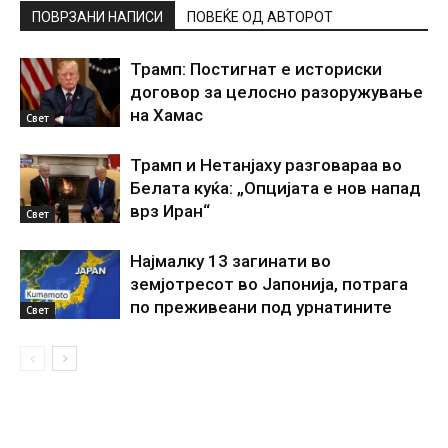
ПОВРЗАНИ НАПИСИ
ПОВЕЌЕ ОД АВТОРОТ
Трамп: Постигнат е историски
договор за целосно разоружување
на Хамас
Свет
Трамп и Нетанјаху разговараа во
Белата куќа: „Опцијата е нов напад
врз Иран“
Свет
Најмалку 13 загинати во
земјотресот во Јапонија, потрага
по преживеани под урнатините
Свет