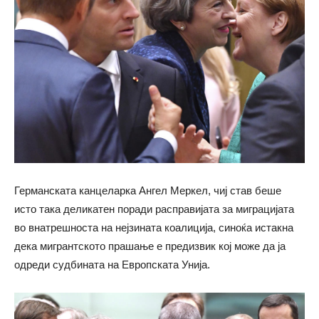
Германската канцеларка Ангел Меркел, чиј став беше
исто така деликатен поради расправијата за миграцијата
во внатрешноста на нејзината коалиција, синоќа истакна
дека мигрантското прашање е предизвик кој може да ја
одреди судбината на Европската Унија.