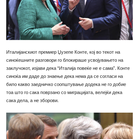
Италијанскиот премиер Џузепе Конте, кој во текот на
синоќешните разговори го блокираше усвојувањето на
заклучокот, изјави дека “Италија повеќе не е сама”. Конте
синоќа им даде до знаење дека нема да се согласи на
било какво заедничко соопштување додека не го добие
тоа што го сака поврзано со миграцијата, велејќи дека
сака дела, а не зборови.