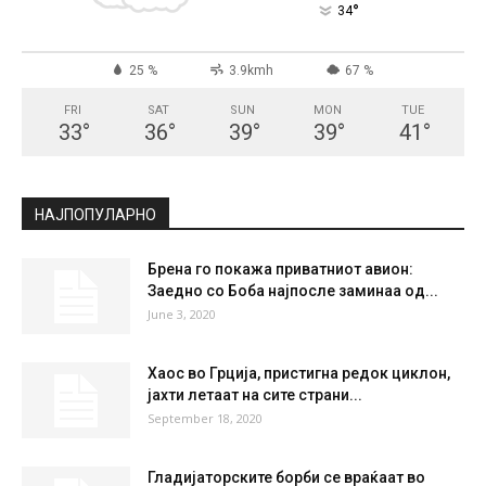
°
34
25 %
3.9kmh
67 %
FRI
SAT
SUN
MON
TUE
33
°
36
°
39
°
39
°
41
°
НАЈПОПУЛАРНО
Брена го покажа приватниот авион:
Заедно со Боба најпосле заминаа од...
June 3, 2020
Хаос во Грција, пристигна редок циклон,
јахти летаат на сите страни...
September 18, 2020
Гладијаторските борби се враќаат во