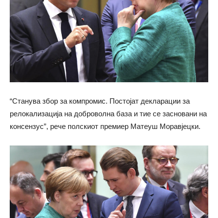
“Станува збор за компромис. Постојат декларации за
релокализација на доброволна база и тие се засновани на
консензус”, рече полскиот премиер Матеуш Моравјецки.