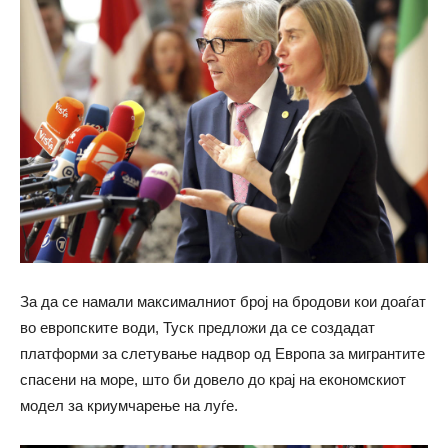
За да се намали максималниот број на бродови кои доаѓат
во европските води, Туск предложи да се создадат
платформи за слетување надвор од Европа за мигрантите
спасени на море, што би довело до крај на економскиот
модел за криумчарење на луѓе.