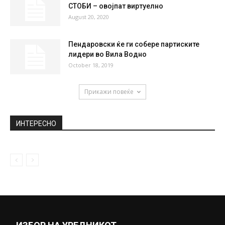
СТОБИ – овојпат виртуелно
August 20, 2020
Пендаровски ќе ги собере партиските
лидери во Вила Водно
October 18, 2019
Прикажи повеќе
ИНТЕРЕСНО