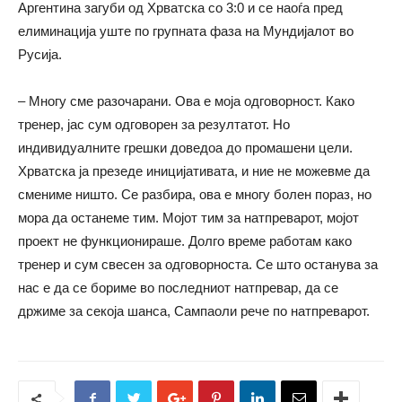
Аргентина загуби од Хрватска со 3:0 и се наоѓа пред
елиминација уште по групната фаза на Мундијалот во
Русија.
– Многу сме разочарани. Ова е моја одговорност. Како
тренер, јас сум одговорен за резултатот. Но
индивидуалните грешки доведоа до промашени цели.
Хрватска ја презеде иницијативата, и ние не можевме да
смениме ништо. Се разбира, ова е многу болен пораз, но
мора да останеме тим. Мојот тим за натпреварот, мојот
проект не функционираше. Долго време работам како
тренер и сум свесен за одговорноста. Се што останува за
нас е да се бориме во последниот натпревар, да се
држиме за секоја шанса, Сампаоли рече по натпреварот.