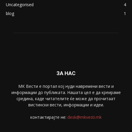
Македонија
8188
Живот
6047
Свет
5428
Забава
4695
Спорт
4099
Скопје
1633
Економија
1390
Uncategorised
4
blog
1