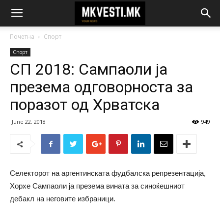
Почетна
Спорт
Спорт
СП 2018: Сампаоли ја
презема одговорноста за
поразот од Хрватска
June 22, 2018
949
Селекторот на аргентинската фудбалска репрезентација,
Хорхе Сампаоли ја презема вината за синоќешниот
дебакл на неговите избраници.