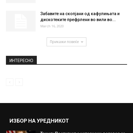
посетители во Скопје ЗОО
February 25, 2021
Тренди панталони кои оваа сезона ќе се
носат во сите прилики
November 12, 2018
Што се случува во вашето тело кога
спиете на бела постелнина?...
January 21, 2019
Забавите на скопјани од кафулињата и
дискотеките префрлени во вили во...
March 16, 2020
Прикажи повеќе
ИНТЕРЕСНО