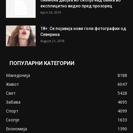
најдени 64.000 евра
July 31, 2026
ПОПУЛАРНИ ОБЈАВИ
Претседателот на Мадагаскар: СЗО ни
Понуди 20 Милиони Долари Мито ако...
May 20, 2020
Снимена двојка во Скопје над банка во
експлицитно видео пред прозорец
April 24, 2019
18+: Се појавија нови голи фотографии од
Северина
August 21, 2018
ПОПУЛАРНИ КАТЕГОРИИ