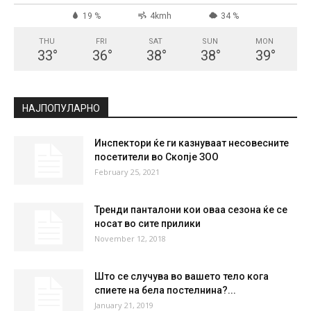
СКОПЈЕ
Scattered Clouds
°
33.9
°
C
33.9
°
33.9
19 %
4kmh
34 %
THU
FRI
SAT
SUN
MON
33
°
36
°
38
°
38
°
39
°
НАЈПОПУЛАРНО
Инспектори ќе ги казнуваат несовесните