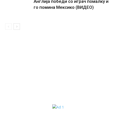
Англија победи со играч помалку и
го помина Мексико (ВИДЕО)