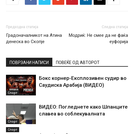
Предходна статија
Следна статија
Градоначалникот на Атина
Модриќ: Не смее да не фаќа
денеска во Скопје
еуфорија
ПОВРЗАНИ НАПИСИ
ПОВЕЌЕ ОД АВТОРОТ
Бокс корнер-Експлозивен судир во
Саудиска Арабија (ВИДЕО)
Спорт
ВИДЕО: Погледнете како Шпанците
славеа во соблекувалната
Спорт
Спорт