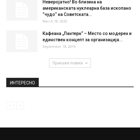
Неверојатна трансформација на
познатиот Британец: Вака изгледал пред
2 години, а...
December 24, 2019
(ФОТО) Сузана сведочи за она што и се
случило синоќа на...
October 10, 2019
Неверојатно! Во близина на
американската нуклеарна база ископано
“чудо“ на Советската...
March 18, 2020
Кафеана „Лантерн“ – Место со модерен и
единствен концепт за организација...
September 18, 2019
Прикажи повеќе