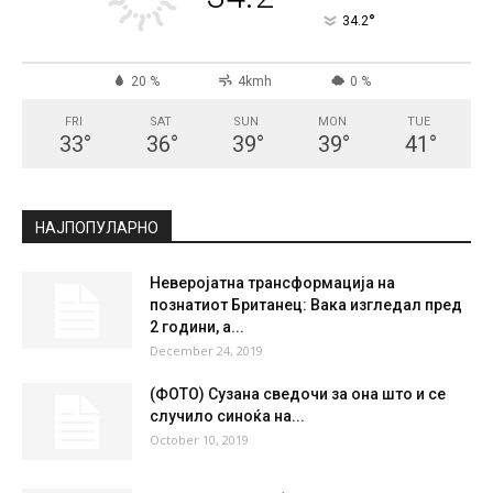
СКОПЈЕ
Clear Sky
°
34.2
°
C
34.2
°
34.2
20 %
4kmh
0 %
FRI
SAT
SUN
MON
TUE
33
°
36
°
39
°
39
°
41
°
НАЈПОПУЛАРНО