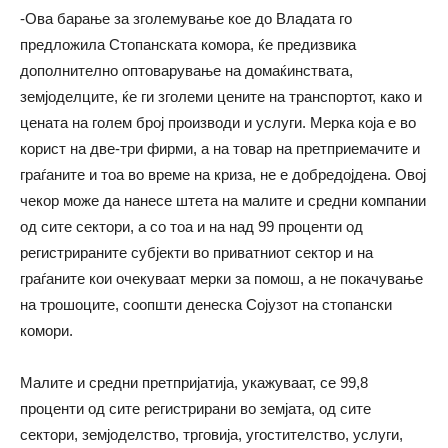
-Ова барање за зголемување кое до Владата го
предложила Стопанската комора, ќе предизвика
дополнително оптоварување на домаќинствата,
земјоделците, ќе ги зголеми цените на транспортот, како и
цената на голем број производи и услуги. Мерка која е во
корист на две-три фирми, а на товар на претприемачите и
граѓаните и тоа во време на криза, не е добредојдена. Овој
чекор може да нанесе штета на малите и средни компании
од сите сектори, а со тоа и на над 99 проценти од
регистрираните субјекти во приватниот сектор и на
граѓаните кои очекуваат мерки за помош, а не покачување
на трошоците, соопшти денеска Сојузот на стопански
комори.
Малите и средни претпријатија, укажуваат, се 99,8
проценти од сите регистрирани во земјата, од сите
сектори, земјоделство, трговија, угостителство, услуги,