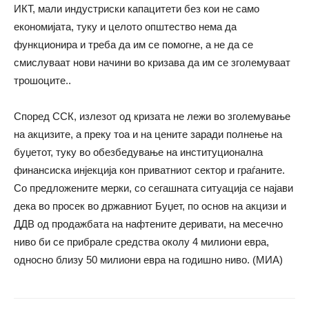
ИКТ, мали индустриски капацитети без кои не само
економијата, туку и целото општество нема да
функционира и треба да им се помогне, а не да се
смислуваат нови начини во кризава да им се зголемуваат
трошоците..
Според ССК, излезот од кризата не лежи во зголемување
на акцизите, а преку тоа и на цените заради полнење на
буџетот, туку во обезбедување на институционална
финансиска инјекција кон приватниот сектор и граѓаните.
Со предложените мерки, со сегашната ситуација се најави
дека во просек во државниот Буџет, по основ на акцизи и
ДДВ од продажбата на нафтените деривати, на месечно
ниво би се прибрале средства околу 4 милиони евра,
односно близу 50 милиони евра на годишно ниво. (МИА)