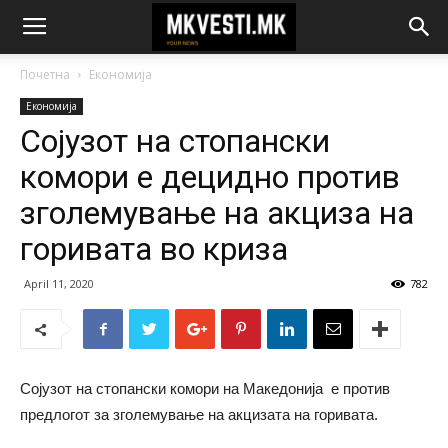
Почетна
Економија
Економија
Сојузот на стопански
комори е децидно против
зголемување на акциза на
горивата во криза
April 11, 2020
782
Сојузот на стопански комори на Македонија е против
предлогот за зголемување на акцизата на горивата.