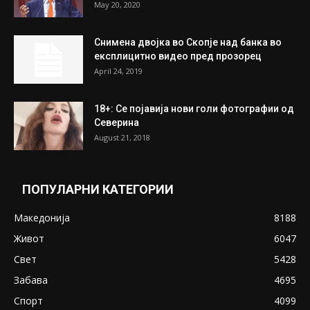
На Табановце, кај грчки државјанин
најдени 64.000 евра
July 31, 2026
ПОПУЛАРНИ ОБЈАВИ
Претседателот на Мадагаскар: СЗО ни
Понуди 20 Милиони Долари Мито ако...
May 20, 2020
Снимена двојка во Скопје над банка во
експлицитно видео пред прозорец
April 24, 2019
18+: Се појавија нови голи фотографии од
Северина
August 21, 2018