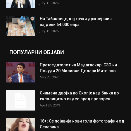
July 31, 2026
На Табановце, кај грчки државјанин
најдени 64.000 евра
July 31, 2026
ПОПУЛАРНИ ОБЈАВИ
Претседателот на Мадагаскар: СЗО ни
Понуди 20 Милиони Долари Мито ако...
May 20, 2020
Снимена двојка во Скопје над банка во
експлицитно видео пред прозорец
April 24, 2019
18+: Се појавија нови голи фотографии од
Северина