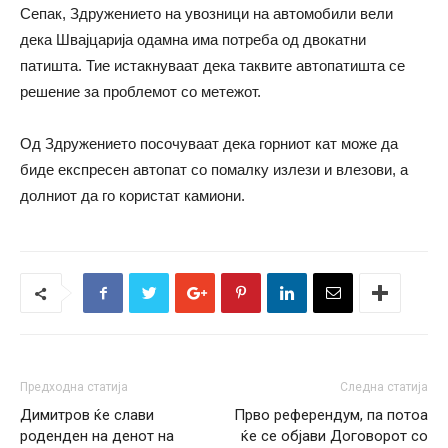
Сепак, Здружението на увозници на автомобили вели
дека Швајцарија одамна има потреба од двокатни
патишта. Тие истакнуваат дека таквите автопатишта се
решение за проблемот со метежот.
Од Здружението посочуваат дека горниот кат може да
биде експресен автопат со помалку излези и влезови, а
долниот да го користат камиони.
Предходна статија
Следна статија
Димитров ќе слави
Прво референдум, па потоа
роденден на денот на
ќе се објави Договорот со