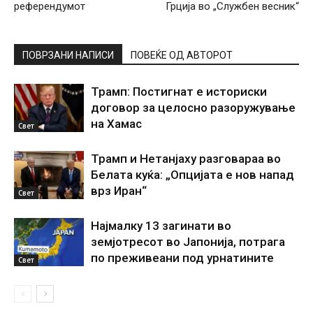
референдумот
Грција во „Службен весник“
ПОВРЗАНИ НАПИСИ
ПОВЕЌЕ ОД АВТОРОТ
Трамп: Постигнат е историски
договор за целосно разоружување
на Хамас
Свет
Трамп и Нетанјаху разговараа во
Белата куќа: „Опцијата е нов напад
врз Иран“
Свет
Најмалку 13 загинати во
земјотресот во Јапонија, потрага
по преживеани под урнатините
Свет