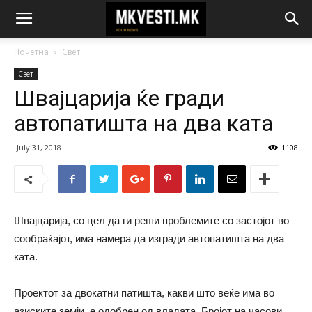
Почетна
Свет
Свет
Швајцарија ќе гради
автопатишта на два ката
July 31, 2018
1108
Швајцарија, со цел да ги реши проблемите со застојот во
сообраќајот, има намера да изгради автопатишта на два
ката.
Проектот за двокатни патишта, какви што веќе има во
азиските земји, е одобрен од владата. Бројот на часови