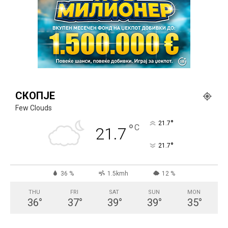
СКОПЈЕ
Few Clouds
°
21.7
°
C
21.7
°
21.7
36 %
1.5kmh
12 %
THU
FRI
SAT
SUN
MON
36
°
37
°
39
°
39
°
35
°