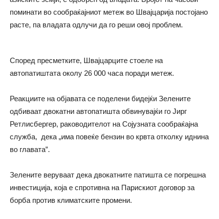
поминати во сообраќајниот метеж во Швајцарија постојано
расте, па владата одлучи да го реши овој проблем.
Според пресметките, Швајцарците стоеле на
автопатиштата околу 26 000 часа поради метеж.
Реакциите на објавата се поделени бидејќи Зелените
одбиваат двокатни автопатишта обвинувајќи го
Јирг
Ретлисбергер
, р
аководителот на Сојузната сообраќајна
служба,
дека „има повеќе бензин во крвта отколку иднина
во главата”.
Зелените веруваат дека двокатните патишта се погрешна
инвестиција, која е спротивна на Парискиот договор за
борба против климатските промени.