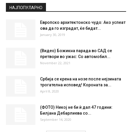
НАЈПОПУЛАРНО
Европско архитектонско чудо: Ако успеат
ова да го изградат, ќе бидат...
January 30, 2019
(Видео) Божикна парада во САД се
претвори во ужас: Со автомобил...
November 22, 2021
Србија се крена на нозе после нејзината
трогателна исповед! Короната за...
April 8, 2020
(ФОТО) Никој не би ѝ дал 47 години:
Билјана Дебарлиева со...
September 14, 2020