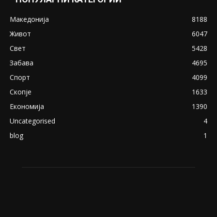
Снимена двојка во Скопје над банка во
експлицитно видео пред прозорец
April 24, 2019
18+: Се појавија нови голи фотографии од
Северина
August 21, 2018
ПОПУЛАРНИ КАТЕГОРИИ
Македонија
8188
Живот
6047
Свет
5428
Забава
4695
Спорт
4099
Скопје
1633