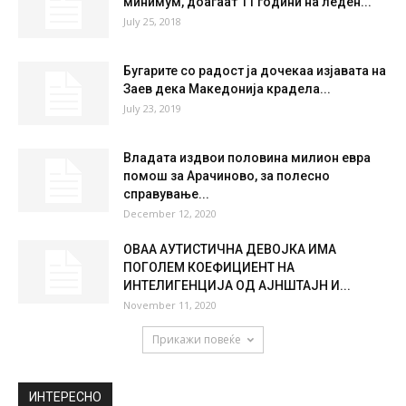
36 %
0.8kmh
6 %
SAT
SUN
MON
TUE
WED
36
°
37
°
39
°
40
°
41
°
НАЈПОПУЛАРНО
Земјата се приближува до соларниот
минимум, доаѓаат 11 години на леден...
July 25, 2018
Бугарите со радост ја дочекаа изјавата на
Заев дека Македонија крадела...
July 23, 2019
Владата издвои половина милион евра
помош за Арачиново, за полесно
справување...