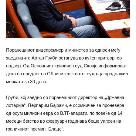
Поранешниот вицепремиер и министер за односи меѓу
заедниците Артан Груби останува во куќен притвор, со
надзор. Од Основниот кривичен суд Скопје информираат
дека по предлог на Обвинителството, судот ја продолжил
мерката за 30 дена.
Груби, кој заедно со поранешниот директор на „Државна
лотарија“, Перпарим Бајрами, е осомничен за проневера
од осум милиони евра со ВЛТ-апарати, по повеќе од 14
месеци бегство во февруари годинава беше уапсен на
граничниот премин „Блаце“.