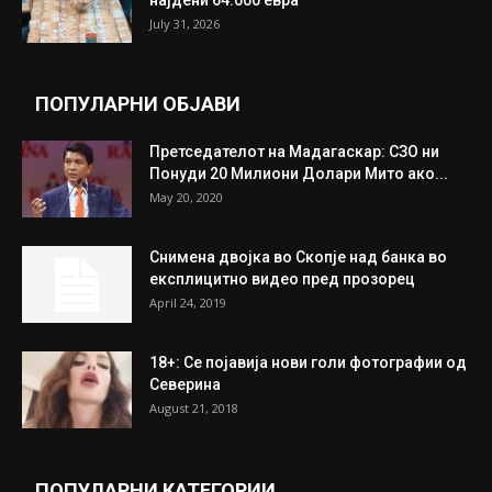
Трамп: Постигнат е историски договор за
целосно разоружување на Хамас
July 31, 2026
Митева: Потврден новиот состав на ИК на
Унија на жени на...
July 31, 2026
На Табановце, кај грчки државјанин
најдени 64.000 евра
July 31, 2026
ПОПУЛАРНИ ОБЈАВИ
Претседателот на Мадагаскар: СЗО ни
Понуди 20 Милиони Долари Мито ако...
May 20, 2020