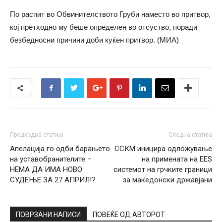
По распит во Обвинителството Груби наместо во притвор,
кој претходно му беше определен во отсуство, поради
безбедносни причини доби куќен притвор. (МИА)
Предходна статија
Следна статија
Апелација го одби барањето
ССКМ иницира одложување
на уставобранителите –
на примената на EES
НЕМА ДА ИМА НОВО
системот на грчките граници
СУДЕЊЕ ЗА 27 АПРИЛ!?
за македонски државјани
ПОВРЗАНИ НАПИСИ
ПОВЕЌЕ ОД АВТОРОТ