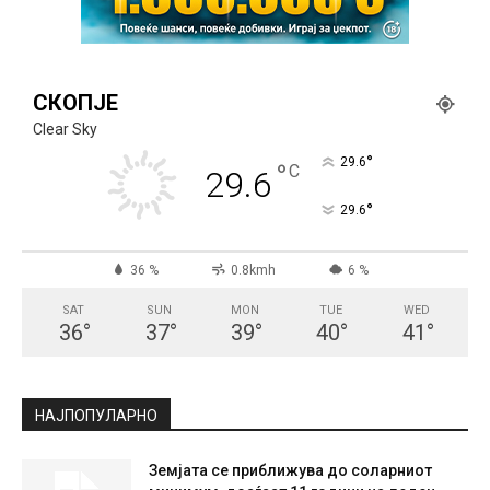
СКОПЈЕ
Clear Sky
°
29.6
°
C
29.6
°
29.6