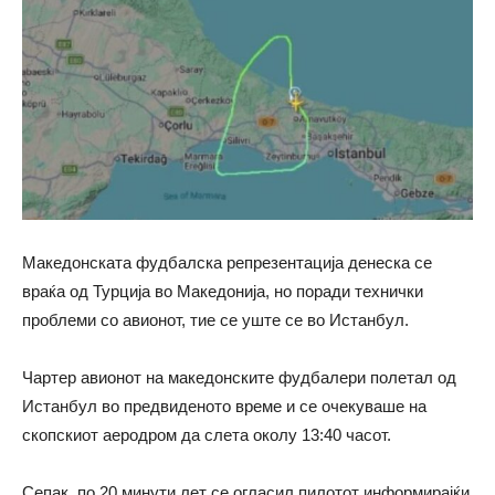
Македонската фудбалска репрезентација денеска се
враќа од Турција во Македонија, но поради технички
проблеми со авионот, тие се уште се во Истанбул.
Чартер авионот на македонските фудбалери полетал од
Истанбул во предвиденото време и се очекуваше на
скопскиот аеродром да слета околу 13:40 часот.
Сепак, по 20 минути лет се огласил пилотот информирајќи