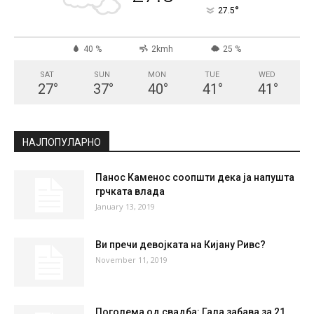
СКОПЈЕ
Scattered Clouds
°
27.5
°
C
27.5
°
27.5
40 %
2kmh
25 %
SAT
SUN
MON
TUE
WED
27
°
37
°
40
°
41
°
41
°
НАЈПОПУЛАРНО