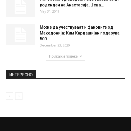
Панос Каменос соопшти дека ја напушта
грчката влада
January 13, 2019
Ви пречи девојката на Кијану Ривс?
November 11, 2019
Поголема од свадба: Гала забава за 21
роденден на Анастасија, Цеца...
May 31, 2019
Може да учествуваат и фановите од
Македонија: Kим Кардашијан подарува
500...
December 23, 2020
Прикажи повеќе