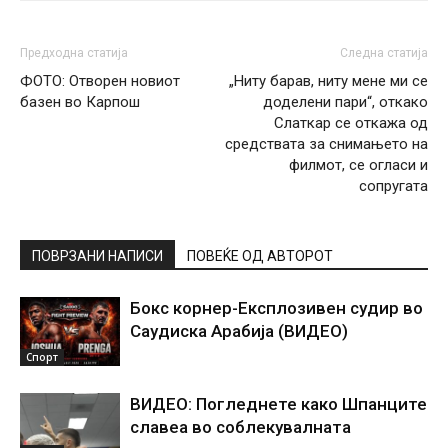
Предходна статија
Следна статија
ФОТО: Отворен новиот
„Ниту барав, ниту мене ми се
базен во Карпош
доделени пари“, откако
Слаткар се откажа од
средствата за снимањето на
филмот, се огласи и
сопругата
ПОВРЗАНИ НАПИСИ
ПОВЕЌЕ ОД АВТОРОТ
Бокс корнер-Експлозивен судир во
Саудиска Арабија (ВИДЕО)
Спорт
ВИДЕО: Погледнете како Шпанците
славеа во соблекувалната