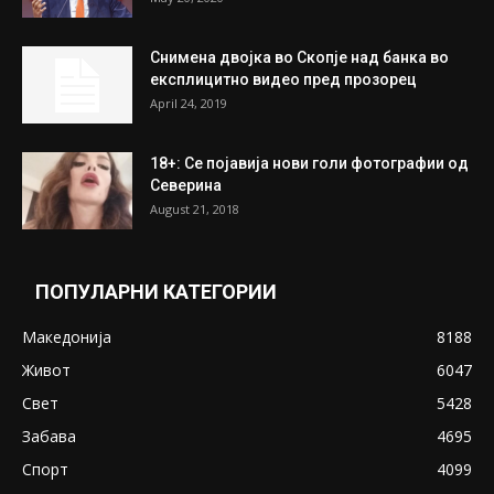
На Табановце, кај грчки државјанин
најдени 64.000 евра
July 31, 2026
ПОПУЛАРНИ ОБЈАВИ
Претседателот на Мадагаскар: СЗО ни
Понуди 20 Милиони Долари Мито ако...
May 20, 2020
Снимена двојка во Скопје над банка во
експлицитно видео пред прозорец
April 24, 2019
18+: Се појавија нови голи фотографии од
Северина
August 21, 2018