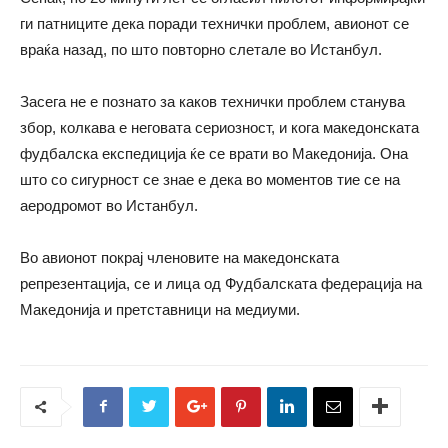
ги патниците дека поради технички проблем, авионот се
враќа назад, по што повторно слетале во Истанбул.
Засега не е познато за каков технички проблем станува
збор, колкава е неговата сериозност, и кога македонската
фудбалска експедиција ќе се врати во Македонија. Она
што со сигурност се знае е дека во моментов тие се на
аеродромот во Истанбул.
Во авионот покрај членовите на македонската
репрезентација, се и лица од Фудбалската федерација на
Македонија и претставници на медиуми.