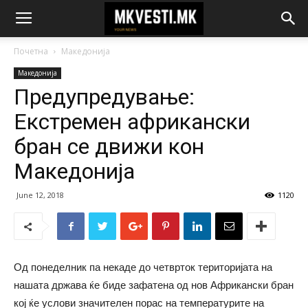
Почетна
Македонија
Македонија
Предупредување:
Екстремен африкански
бран се движи кон
Македонија
June 12, 2018
1120
Oд понеделник па некаде до четврток територијата на
нашата држава ќе биде зафатена од нов Африкански бран
кој ќе услови значителен порас на температурите на