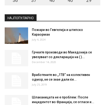
36
°
37
°
40
°
40
°
29
°
НАЈПОПУЛАРНО
Пожари во Гевгелија и штипско
Караорман
July 4, 2024
Грчките производи во Македонија се
увезуваат со декларација на ( )...
December 14, 2020
Вработените во „1ТВ“ на колективен
одмор, не се знае дали ќе...
July 25, 2019
Шлаканицата не е проблем: После
инцидентот во Франција, се огласи и...