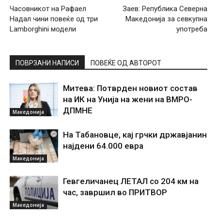
Часовникот на Рафаел
Заев: Република Северна
Надал чини повеќе од три
Македонија за севкупна
Lamborghini модели
употреба
ПОВРЗАНИ НАПИСИ
ПОВЕЌЕ ОД АВТОРОТ
Митева: Потврден новиот состав
на ИК на Унија на жени на ВМРО-
ДПМНЕ
Македонија
На Табановце, кај грчки државјанин
најдени 64.000 евра
Македонија
Гевгеличанец ЛЕТАЛ со 204 км на
час, завршил во ПРИТВОР
Македонија