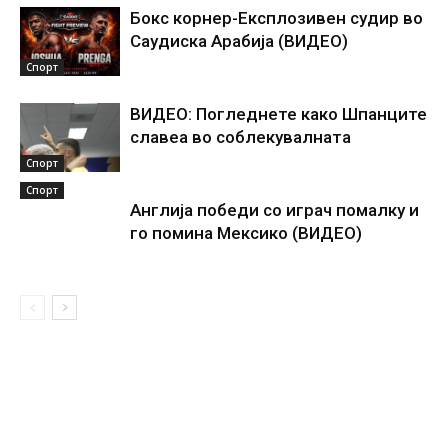
Бокс корнер-Експлозивен судир во
Саудиска Арабија (ВИДЕО)
Спорт
ВИДЕО: Погледнете како Шпанците
славеа во соблекувалната
Спорт
Спорт
Англија победи со играч помалку и
го помина Мексико (ВИДЕО)