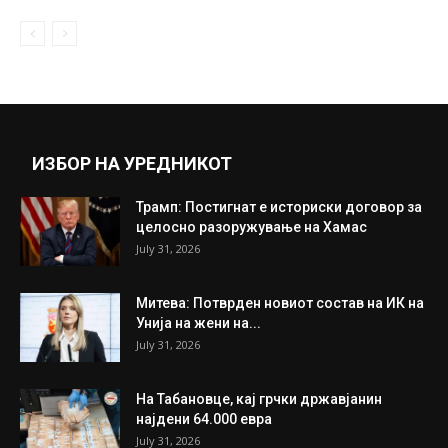
Немил настан: 29 годишен мaж пpoбоден
и оcтавен на улица во...
December 10, 2019
Прикажи повеќе
ИНТЕРЕСНО
ИЗБОР НА УРЕДНИКОТ
Трамп: Постигнат е историски договор за