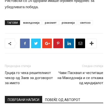
Ристовски со 14 одбрани имаше огромен придонес за
убедливата победа.
ТАГОВИ
македонија
ракомет
романија
светско
Предходна статија
Следна статија
Грција го чека решителниот
Чави Пасквал и честиташе
чекор од Заев за договорот
на Македонија и се откажа
за името
од мундијалот
ПОВРЗАНИ НАПИСИ
ПОВЕЌЕ ОД АВТОРОТ