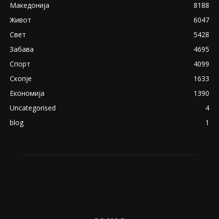
експлицитно видео пред прозорец
April 24, 2019
18+: Се појавија нови голи фотографии од
Северина
August 21, 2018
ПОПУЛАРНИ КАТЕГОРИИ
Македонија
8188
Живот
6047
Свет
5428
Забава
4695
Спорт
4099
Скопје
1633
Економија
1390