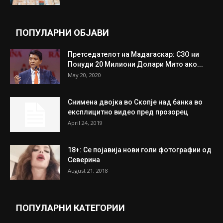
целосно разоружување на Хамас
July 31, 2026
Митева: Потврден новиот состав на ИК на
Унија на жени на...
July 31, 2026
На Табановце, кај грчки државјанин
најдени 64.000 евра
July 31, 2026
ПОПУЛАРНИ ОБЈАВИ
Претседателот на Мадагаскар: СЗО ни
Понуди 20 Милиони Долари Мито ако...
May 20, 2020
Снимена двојка во Скопје над банка во