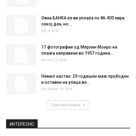
21 %
3.4kmh
0 %
SUN
MON
TUE
WED
THU
36
°
39
°
40
°
42
°
40
°
НАЈПОПУЛАРНО
Руската вакцина пристигна во Унгарија
November 20, 2020
Оваа БАНКА ќе ви уплаќа по 86.400 евра
секој ден, но...
July 3, 2019
17 фотографии од Мерлин Монро на
плажа направени во 1957 година...
January 15, 2020