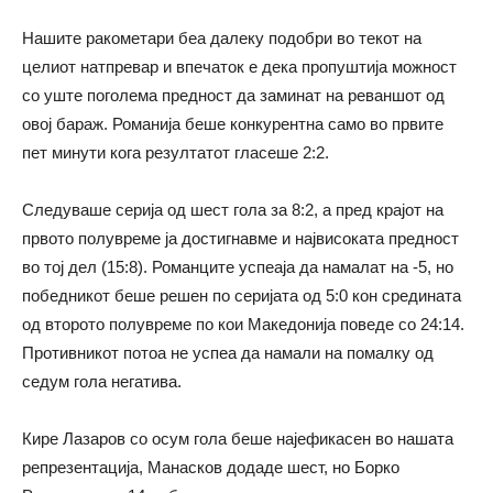
Нашите ракометари беа далеку подобри во текот на
целиот натпревар и впечаток е дека пропуштија можност
со уште поголема предност да заминат на реваншот од
овој бараж. Романија беше конкурентна само во првите
пет минути кога резултатот гласеше 2:2.
Следуваше серија од шест гола за 8:2, а пред крајот на
првото полувреме ја достигнавме и највисоката предност
во тој дел (15:8). Романците успеаја да намалат на -5, но
победникот беше решен по серијата од 5:0 кон средината
од второто полувреме по кои Македонија поведе со 24:14.
Противникот потоа не успеа да намали на помалку од
седум гола негатива.
Кире Лазаров со осум гола беше најефикасен во нашата
репрезентација, Манасков додаде шест, но Борко