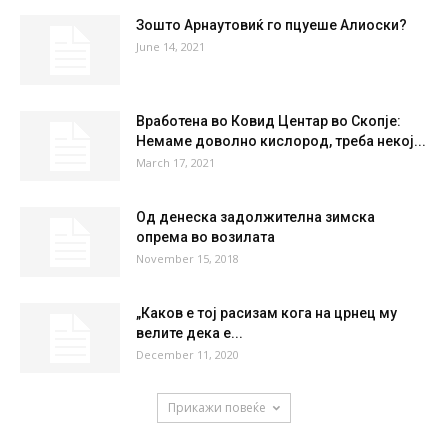
°
22
56 %
1.6kmh
4 %
SAT
SUN
MON
TUE
WED
36
°
37
°
39
°
40
°
41
°
НАЈПОПУЛАРНО
Зошто Арнаутовиќ го пцуеше Алиоски?
June 14, 2021
Вработена во Ковид Центар во Скопје:
Немаме доволно кислород, треба некој...
March 17, 2021