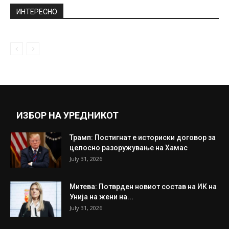
Од денеска задолжителна зимска
опрема во возилата
November 15, 2018
„Каков е тој расизам кога на црнец му
велите дека е...
December 11, 2020
Прикажи повеќе
ИНТЕРЕСНО