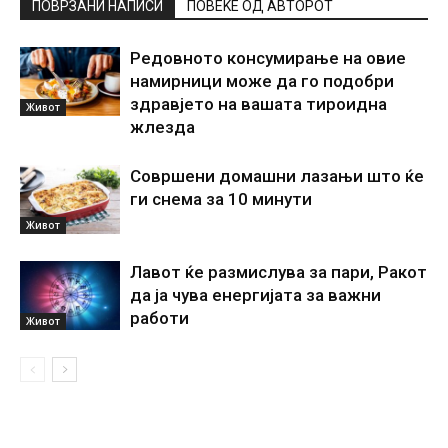
ПОВРЗАНИ НАПИСИ
ПОВЕЌЕ ОД АВТОРОТ
Редовното консумирање на овие
намирници може да го подобри
здравјето на вашата тироидна
Живот
жлезда
Совршени домашни лазањи што ќе
ги снема за 10 минути
Живот
Лавот ќе размислува за пари, Ракот
да ја чува енергијата за важни
работи
Живот