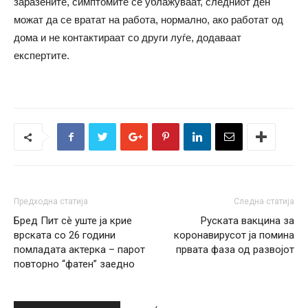
заразените, симптомите се ублажуваат, следниот ден
можат да се вратат на работа, нормално, ако работат од
дома и не контактираат со други луѓе, додаваат
експертите.
Предходна статија
Следна статија
Бред Пит сè уште ја крие
Руската вакцина за
врската со 26 години
коронавирусот ја помина
помладата актерка – парот
првата фаза од развојот
повторно “фатен” заедно