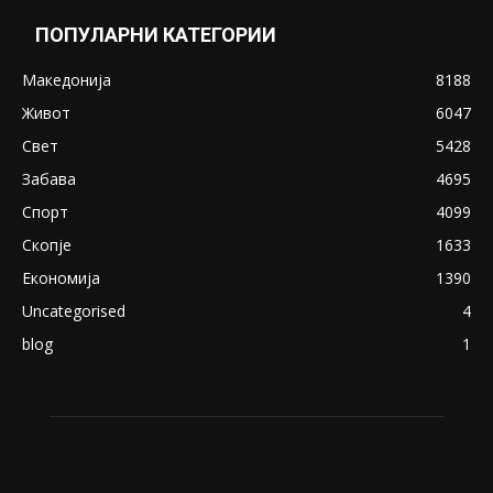
Снимена двојка во Скопје над банка во
експлицитно видео пред прозорец
April 24, 2019
18+: Се појавија нови голи фотографии од
Северина
August 21, 2018
ПОПУЛАРНИ КАТЕГОРИИ
Македонија
8188
Живот
6047
Свет
5428
Забава
4695
Спорт
4099