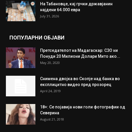
ИЗБОР НА УРЕДНИКОТ
Трамп: Постигнат е историски договор за
целосно разоружување на Хамас
July 31, 2026
Митева: Потврден новиот состав на ИК на
Унија на жени на...
July 31, 2026
На Табановце, кај грчки државјанин
најдени 64.000 евра
July 31, 2026
ПОПУЛАРНИ ОБЈАВИ
Претседателот на Мадагаскар: СЗО ни
Понуди 20 Милиони Долари Мито ако...
May 20, 2020