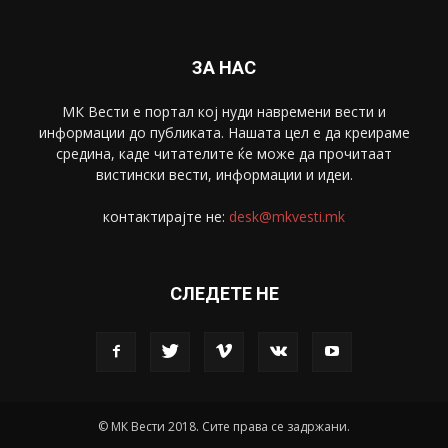
Скопје
1633
Економија
1390
Uncategorised
4
blog
1
ЗА НАС
МК Вести е портал коj нуди навремени вести и
информации до публиката. Нашата цел е да креираме
средина, каде читателите ќе може да прочитаат
вистински вести, информации и идеи.