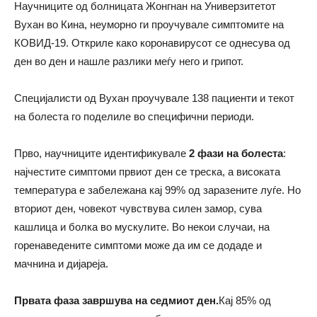
Научниците од болницата Жонгнан на Универзитетот
Вухан во Кина, неуморно ги проучувале симптомите на
КОВИД-19. Откриле како коронавирусот се однесува од
ден во ден и нашле разлики меѓу него и грипот.
Специјалисти од Вухан проучувале 138 пациенти и текот
на болеста го поделиле во специфични периоди.
Прво, научниците идентификувале
2 фази на болеста
:
најчестите симптоми првиот ден се треска, а високата
температура е забележана кај 99% од заразените луѓе. Но
вториот ден, човекот чувствува силен замор, сува
кашлица и болка во мускулите. Во некои случаи, на
горенаведените симптоми може да им се додаде и
мачнина и дијареја.
Првата фаза завршува на седмиот ден.
Кај 85% од