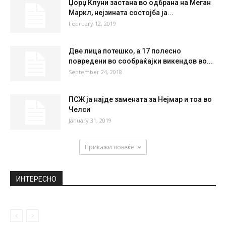
36
°
38
°
40
°
38
°
37
°
НАЈПОПУЛАРНО
[ВИДЕО] Сите осум членови на екипажот
загинаа во падот на американскиот...
June 16, 2026
Џорџ Клуни застана во одбрана на Меган
Маркл, нејзината состојба ја...
February 12, 2019
Две лица потешко, а 17 полесно
повредени во сообраќајки викендов во...
September 24, 2018
ПСЖ ја најде замената за Нејмар и тоа во