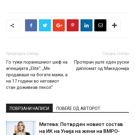
Предходна статија
Следна статија
Го тужи поранешниот шеф на
Протеран уште еден руски
агенцијата „Elite“: „Ме
дипломат од Македонија
продаваше на богати мажи, а
на 17 години во неговиот
стан доживеав пекол“
ПОВРЗАНИ НАПИСИ
ПОВЕЌЕ ОД АВТОРОТ
Митева: Потврден новиот состав
на ИК на Унија на жени на ВМРО-