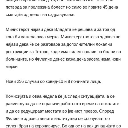
потврда за прележана болест но само во првите 45 дена
сметајќи од денот на оздравување.
Министерот најави дека Владата ќе решава и за тоа од
кога би важела оваа мерка. Министерството за здравство
најави дека ќе се разговара за дополнителни локални
рестрикции за Тетово, каде има силен наплив на болни во
болниците, но Филипче денес кажа дека засега нема нови
мерки.
Нови 296 случаи со ковид-19 и 8 починати лица.
Комисијата и оваа недела ќе ја следи ситуацијата, а се
размислува да се ограничи работното време на локалите
и да се редуцираат местата во јавниот превоз. Според
Филипче здравствените институции се соочуваат со
силен бран на коронавирус. Во однос на вакцинацијата во