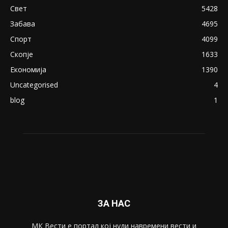
18+: Се појавија нови голи фотографии од
Северина
August 21, 2018
ПОПУЛАРНИ КАТЕГОРИИ
Македонија
8188
Живот
6047
Свет
5428
Забава
4695
Спорт
4099
Скопје
1633
Економија
1390
Uncategorised
4
blog
1