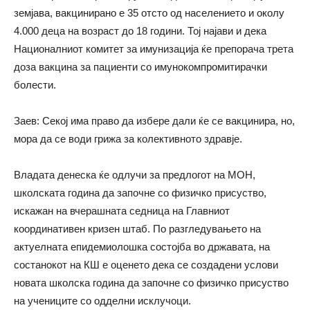
земјава, вакцинирано е 35 отсто од населението и околу
4.000 деца на возраст до 18 години. Тој најави и дека
Националниот комитет за имунизација ќе препорача трета
доза вакцина за пациенти со имунокомпромитирачки
болести.
Заев: Секој има право да избере дали ќе се вакцинира, но,
мора да се води грижа за колективното здравје.
Владата денеска ќе одлучи за предлогот на МОН,
школската година да започне со физичко присуство,
искажан на вчерашната седница на Главниот
координативен кризен штаб. По разгледувањето на
актуелната епидемиолошка состојба во државата, на
состанокот на КШ е оценето дека се создадени услови
новата школска година да започне со физичко присуство
на учениците со одделни исклучоци.