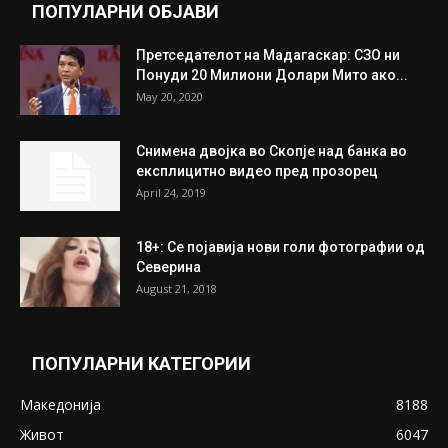
Митева: Потврден новиот состав на ИК на
Унија на жени на...
July 31, 2026
На Табановце, кај грчки државјанин
најдени 64.000 евра
July 31, 2026
ПОПУЛАРНИ ОБЈАВИ
Претседателот на Мадагаскар: СЗО ни
Понуди 20 Милиони Долари Мито ако...
May 20, 2020
Снимена двојка во Скопје над банка во
експлицитно видео пред прозорец
April 24, 2019