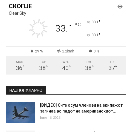
СКОПЈЕ
Clear Sky
°
33.1
°
C
33.1
°
33.1
29 %
2.2kmh
0 %
MON
TUE
WED
THU
FRI