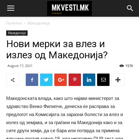
Почетна
Македонија
Македонија
Нови мерки за влез и
излез од Македонија?
August 17, 2021
1576
Македонската влада, како што најави министерот за
здравство Венко Филипче, денеска ќе расправа за
предлогот на Комисијата за заразни болести за влез и
излез од земјава, и за граѓани на Македонија како и за
сите други земји, да се бара или потврда за примена
вакцина против ковид-19, или негативен ПЦР тест или