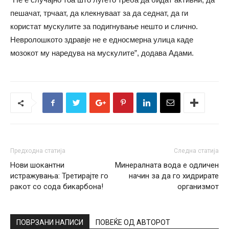
пешачат, трчаат, да клекнуваат за да седнат, да ги
користат мускулите за подигнување нешто и слично.
Невролошкото здравје не е едносмерна улица каде
мозокот му наредува на мускулите”, додава Адами.
Предходна статија
Следна статија
Нови шокантни
Минералната вода е одличен
истражувања: Третирајте го
начин за да го хидрирате
ракот со сода бикарбона!
организмот
ПОВРЗАНИ НАПИСИ
ПОВЕЌЕ ОД АВТОРОТ