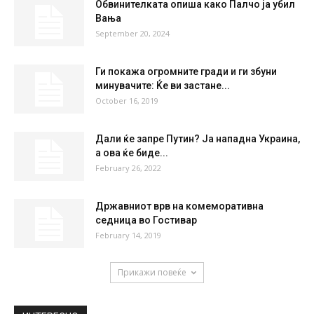
°
25
39 %
1.8kmh
33 %
FRI
SAT
SUN
MON
TUE
35
°
37
°
39
°
39
°
28
°
НАЈПОПУЛАРНО
Обвинителката опиша како Палчо ја убил
Вања
September 20, 2024
Ги покажа огромните гради и ги збуни
минувачите: Ќе ви застане...
October 16, 2019
Дали ќе запре Путин? Ја нападна Украина,