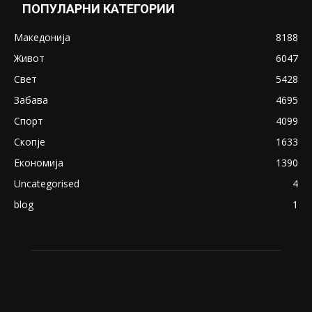
Снимена двојка во Скопје над банка во
експлицитно видео пред прозорец
April 24, 2019
18+: Се појавија нови голи фотографии од
Северина
August 21, 2018
ПОПУЛАРНИ КАТЕГОРИИ
Македонија
8188
Живот
6047
Свет
5428
Забава
4695
Спорт
4099
Скопје
1633