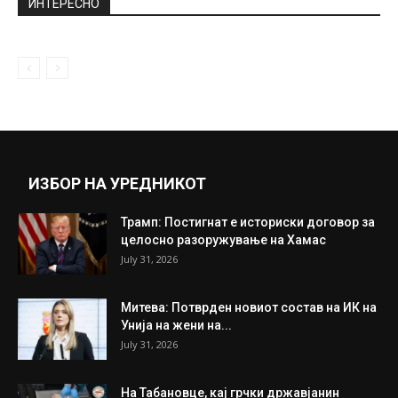
а ова ќе биде...
February 26, 2022
Државниот врв на комеморативна
седница во Гостивар
February 14, 2019
Прикажи повеќе
ИНТЕРЕСНО
ИЗБОР НА УРЕДНИКОТ