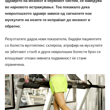
здравјето на мозокот и нервниот систем, се наведува
во најновото истражување. Тоа покажало дека
невролошкото здравје зависи од сигналите кои
мускулите на нозете ги испраќаат до мозокот и
обратно.
Резултатите дадоа нови показатели, бидејќи пациентите
со болеста мултиплекс склероза, атрофија на мускулите
на ‘рбетниот столб и други невролошки болести брзо се
влошуваат откако нивната подвижност ќе стане
ограничена.