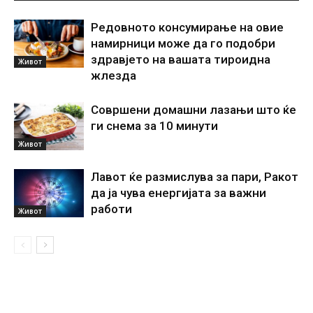
Редовното консумирање на овие
намирници може да го подобри
здравјето на вашата тироидна
Живот
жлезда
Совршени домашни лазањи што ќе
ги снема за 10 минути
Живот
Лавот ќе размислува за пари, Ракот
да ја чува енергијата за важни
работи
Живот