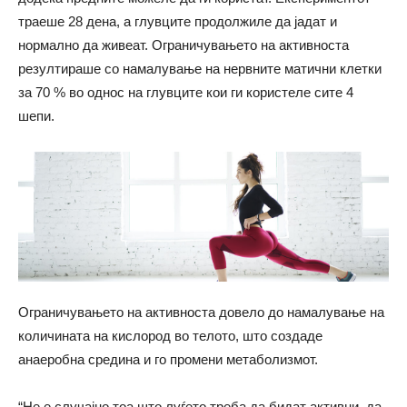
траеше 28 дена, а глувците продолжиле да јадат и
нормално да живеат. Ограничувањето на активноста
резултираше со намалување на нервните матични клетки
за 70 % во однос на глувците кои ги користеле сите 4
шепи.
Ограничувањето на активноста довело до намалување на
количината на кислород во телото, што создаде
анаеробна средина и го промени метаболизмот.
“Не е случајно тоа што луѓето треба да бидат активни, да