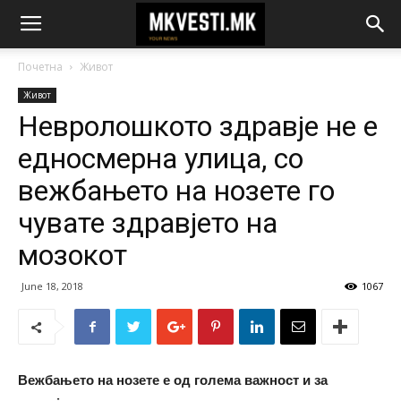
Почетна
Живот
Живот
Невролошкото здравје не е
едносмерна улица, со
вежбањето на нозете го
чувате здравјето на
мозокот
June 18, 2018
1067
Вежбањето на нозете е од голема важност и за