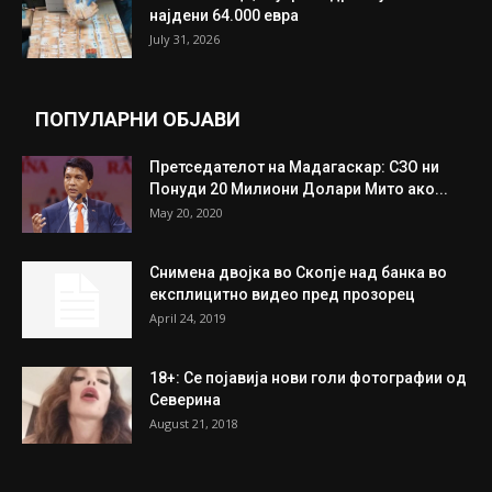
Трамп: Постигнат е историски договор за
целосно разоружување на Хамас
July 31, 2026
Митева: Потврден новиот состав на ИК на
Унија на жени на...
July 31, 2026
На Табановце, кај грчки државјанин
најдени 64.000 евра
July 31, 2026
ПОПУЛАРНИ ОБЈАВИ
Претседателот на Мадагаскар: СЗО ни
Понуди 20 Милиони Долари Мито ако...
May 20, 2020