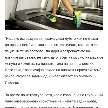
“Нашето истражување покажа дека луѓето кои не можат
да прават вежби со кои ќе се оптеретуваат, како што се
пациентите на постела , па дури и астронаутите на
нивните патувања, не само што губат на мускулна маса се
менува и хемијата на нивните тела на ниво на клетки.
Исто така, тоа значајно влијае на нивниот нервен систем”,
рекла Рафаела Адами од Универзитетот во Милано,
Италија.
За време на истражувањето, кое е извршено на глувци, им
било оневозможено користење на нивните задни шепи,
додека предните можеле да ги користат. Експериментот