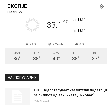
СКОПЈЕ
Clear Sky
°
33.1
°
C
33.1
°
33.1
29 %
2.2kmh
0 %