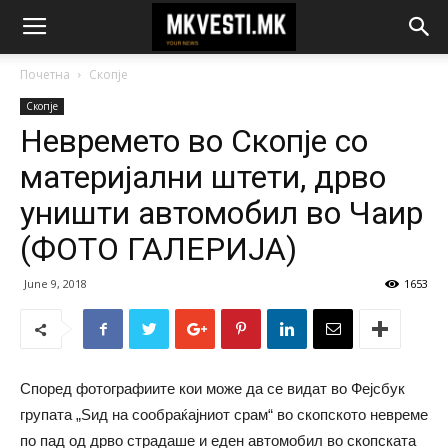
Почетна
Скопје
Скопје
Невремето во Скопје со
материјални штети, дрво
уништи автомобил во Чаир
(ФОТО ГАЛЕРИЈА)
June 9, 2018
1653
Според фотографиите кои може да се видат во Фејсбук
групата „Ѕид на сообраќајниот срам“ во скопското невреме
по пад од дрво страдаше и еден автомобил во скопската