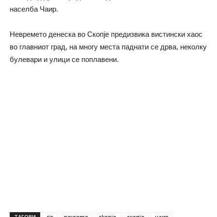
населба Чаир.
Невремето денеска во Скопје предизвика вистински хаос
во главниот град, на многу места паднати се дрва, неколку
булевари и улици се поплавени.
ТАГОВИ
cir
nevreme
skopje
скопје
чаир