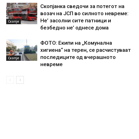
Скопјанка сведочи за потегот на
возач на ЈСП во силното невреме:
Не’ засолни сите патници и
Скопје
безбедно не’ однесе дома
ФОТО: Екипи на „Комунална
хигиена“ на терен, се расчистуваат
последиците од вчерашното
Скопје
невреме