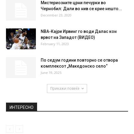
MON
TUE
WED
THU
FRI
36
°
38
°
40
°
38
°
37
°
НАЈПОПУЛАРНО
СЗО: Недостасуваат квалитетни податоци
за ризикот од вакцината „Синовак“
May 6, 2021
Мистериозните црни печурки во
Чернобил: Дали во нив се крие нешто...
December 23, 2020
NBA-Кајри Ирвинг го води Далас кон
врвот на Западот (ВИДЕО)
February 11, 2023
По седум години повторно се отвора