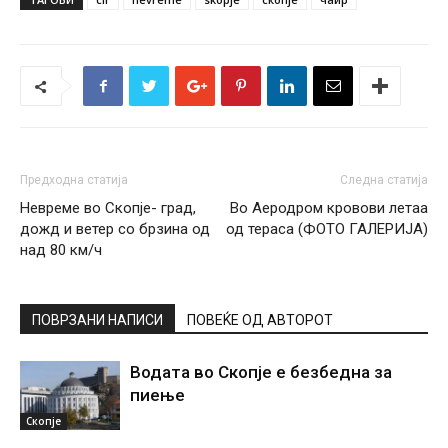
Предходна статија
Следна статија
Невреме во Скопје- град,
Во Аеродром кровови летаа
дожд и ветер со брзина од
од тераса (ФОТО ГАЛЕРИЈА)
над 80 км/ч
ПОВРЗАНИ НАПИСИ
ПОВЕЌЕ ОД АВТОРОТ
Водата во Скопје е безбедна за
пиење
Скопје