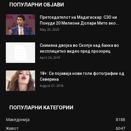
Митева: Потврден новиот состав на ИК на
Унија на жени на...
July 31, 2026
На Табановце, кај грчки државјанин
најдени 64.000 евра
July 31, 2026
ПОПУЛАРНИ ОБЈАВИ
Претседателот на Мадагаскар: СЗО ни
Понуди 20 Милиони Долари Мито ако...
May 20, 2020
Снимена двојка во Скопје над банка во
експлицитно видео пред прозорец
April 24, 2019