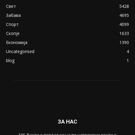
18+: Се појавија нови голи фотографии од
Северина
August 21, 2018
ПОПУЛАРНИ КАТЕГОРИИ
Македонија
8188
Живот
6047
Свет
5428
Забава
4695
Спорт
4099
Скопје
1633
Економија
1390
Uncategorised
4
blog
1