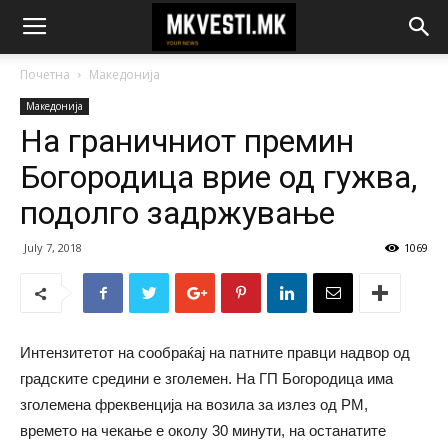
Почетна
Македонија
Македонија
На граничниот премин
Богородица врие од гужва,
подолго задржување
July 7, 2018
1069
Интензитетот на сообраќај на патните правци надвор од
градските средини е зголемен. На ГП Богородица има
зголемена фреквенција на возила за излез од РМ,
времето на чекање е околу 30 минути, на останатите