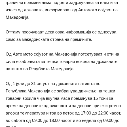
гранични премини нема подолги задржувања за влез и за
излез од државата, информираат од Автомото сојузот на
Македонија.
Оттаму посочуваат дека оваа информација се однесува
само за македонската страна на премините.
Од Авто мото сојузот на Македонија потсетуваат и оти на
сила е забраната за тешки товарни возила на државните
патишта во Република Македонија.
Од 1 јули до 31 август на државните патишта во
Република Македонија се забранува движење на тешки
товарни возила чија вкупна маса преминува 15 тони за
време на деновите од викендот и за денови при екстремно
високи температури и тоа во петок од 17:00 до 22:00 часот,
во сабота од 09:00 до 18:00 часот и во недела од 09:00 до