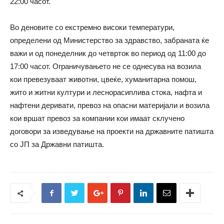
22:00 часот.
Во деновите со екстремно високи температури,
определени од Министерство зa здравство, забранaта ќе
важи и од понеделник до четврток во период од 11:00 до
17:00 часот. Ограничувањето не се однесува на возила
кои превезуваат животни, цвеќе, хуманитарна помош,
жито и житни култури и леснорасиплива стока, нафта и
нафтени деривати, превоз на опасни материјали и возила
кои вршат превоз за компании кои имаат склучено
договори за изведување на проекти на државните патишта
со ЈП за Државни патишта.