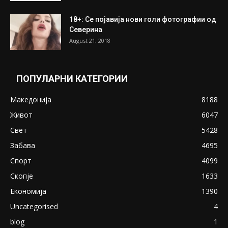
ПОПУЛАРНИ ОБЈАВИ
Претседателот на Мадагаскар: СЗО ни
Понуди 20 Милиони Долари Мито ако...
May 20, 2020
Снимена двојка во Скопје над банка во
експлицитно видео пред прозорец
April 24, 2019
18+: Се појавија нови голи фотографии од
Северина
August 21, 2018
ПОПУЛАРНИ КАТЕГОРИИ
Македонија
8188