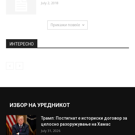
Бразилски експерт: Такви играчи како
Кејн кај нас има многу во...
July 4, 2018
Девет сообраќајки во Скопје изминатите
24 часа, пешак тешко повреден
July 11, 2018
Бразил преку Мексико во четвртфинале
July 2, 2018
Прикажи повеќе
ИНТЕРЕСНО