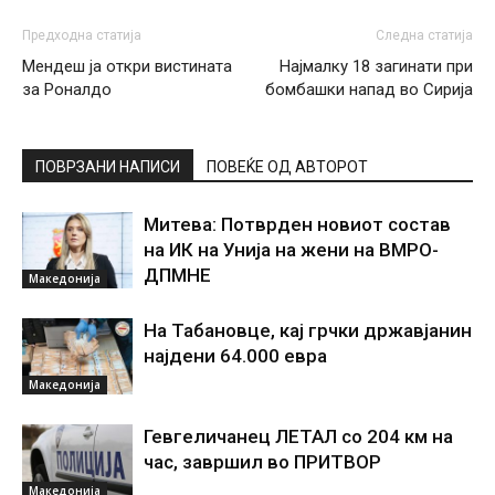
Предходна статија
Следна статија
Мендеш ја откри вистината
Најмалку 18 загинати при
за Роналдо
бомбашки напад во Сирија
ПОВРЗАНИ НАПИСИ
ПОВЕЌЕ ОД АВТОРОТ
Митева: Потврден новиот состав
на ИК на Унија на жени на ВМРО-
ДПМНЕ
Македонија
На Табановце, кај грчки државјанин
најдени 64.000 евра
Македонија
Гевгеличанец ЛЕТАЛ со 204 км на
час, завршил во ПРИТВОР
Македонија