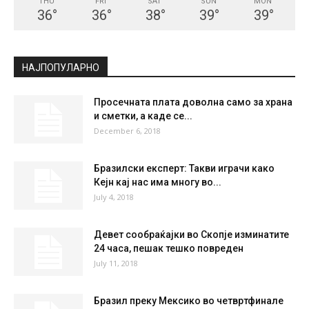
СКОПЈЕ
Clear Sky
°
20.6
°
C
20.6
°
20.6
42 %
1.7kmh
4 %
THU
FRI
SAT
SUN
MON
36
°
36
°
38
°
39
°
39
°
НАЈПОПУЛАРНО
Просечната плата доволна само за храна
и сметки, а каде се...
December 6, 2018