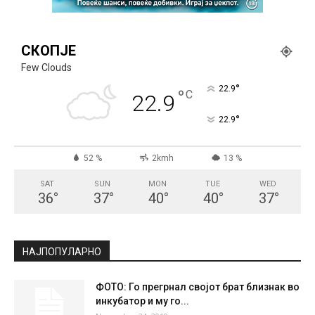
СКОПЈЕ
Few Clouds
°
22.9
°
C
22.9
°
22.9
52 %
2kmh
13 %
SAT
SUN
MON
TUE
WED
36
°
37
°
40
°
40
°
37
°
НАЈПОПУЛАРНО
ФОТО: Го прегрнал својот брат близнак во
инкубатор и му го...