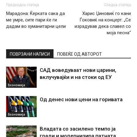
Предходна статија
Следна статија
Марадона: Ќерката сака да
Харис Џиновиќ го кани
ме умре, сите пари ќе ги
Ѓоковиќ на концерт: „Се
дадам во хуманитарни цели
израдував дека славел со
моја песна“
ПОВРЗАНИ НАПИСИ
ПОВЕЌЕ ОД АВТОРОТ
САД воведуваат нови царини,
вклучувајќи и на стоки од ЕУ
Економија
Од денес нови цени на горивата
Економија
Владата со засилено темпо ја
гради и модернизира патната