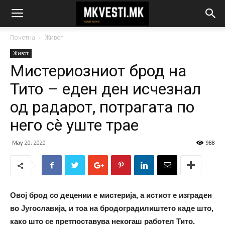
Почетна
Живот
Живот
Мистериозниот брод на
Тито – еден ден исчезнал
од радарот, потрагата по
него сè уште трае
May 20, 2020
988
Овој брод со децении е мистерија, а истиот е изграден
во Југославија, и тоа на бродоградилиштето каде што,
како што се претпоставува некогаш работел Тито.