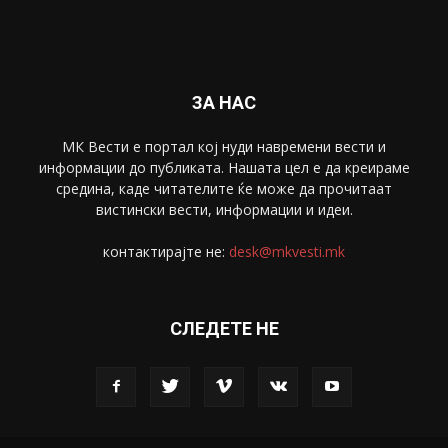
Спорт
4099
Скопје
1633
Економија
1390
Uncategorised
4
blog
1
ЗА НАС
МК Вести е портал коj нуди навремени вести и
информации до публиката. Нашата цел е да креираме
средина, каде читателите ќе може да прочитаат
вистински вести, информации и идеи.