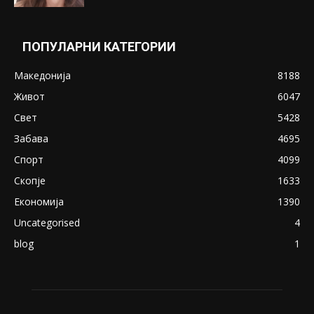
Понуди 20 Милиони Долари Мито ако...
May 20, 2020
Снимена двојка во Скопје над банка во
експлицитно видео пред прозорец
April 24, 2019
18+: Се појавија нови голи фотографии од
Северина
August 21, 2018
ПОПУЛАРНИ КАТЕГОРИИ
Македонија
8188
Живот
6047
Свет
5428
Забава
4695