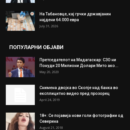
ИЗБОР НА УРЕДНИКОТ
Трамп: Постигнат е историски договор за
целосно разоружување на Хамас
July 31, 2026
Митева: Потврден новиот состав на ИК на
Унија на жени на...
July 31, 2026
На Табановце, кај грчки државјанин
најдени 64.000 евра
July 31, 2026
ПОПУЛАРНИ ОБЈАВИ
Претседателот на Мадагаскар: СЗО ни