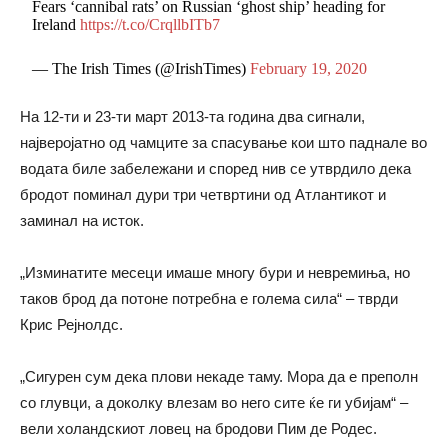
Fears ‘cannibal rats’ on Russian ‘ghost ship’ heading for
Ireland
https://t.co/CrqllbITb7
— The Irish Times (@IrishTimes)
February 19, 2020
На 12-ти и 23-ти март 2013-та година два сигнали,
најверојатно од чамците за спасување кои што паднале во
водата биле забележани и според нив се утврдило дека
бродот поминал дури три четвртини од Атлантикот и
заминал на исток.
„Изминатите месеци имаше многу бури и невремиња, но
таков брод да потоне потребна е голема сила“ – тврди
Крис Рејнолдс.
„Сигурен сум дека плови некаде таму. Мора да е преполн
со глувци, а доколку влезам во него сите ќе ги убијам“ –
вели холандскиот ловец на бродови Пим де Родес.