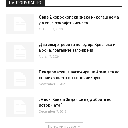
°
29.6
°
C
29.6
°
29.6
36 %
0.8kmh
6 %
SAT
SUN
MON
TUE
WED
36
°
37
°
39
°
40
°
41
°
НАЈПОПУЛАРНО
Овие 2 хороскопски знака никогаш нема
да ви ја откријат нивната...
October 9, 2020
Два земјотреси ги погодија Хрватска и
Босна, граѓаните загрижени
March 7, 2024