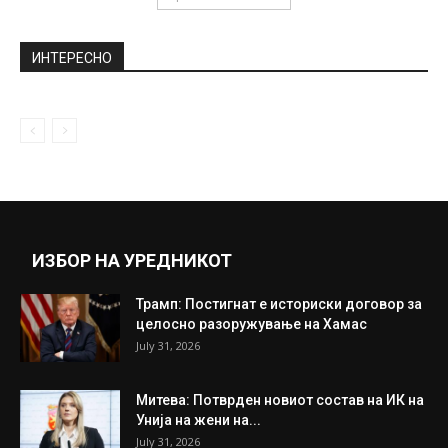
Пендаровски ја ангажираше Армијата во
справувањето со коронавирусот
November 5, 2020
„Меси, Кака и Зидан се најдобрите во
историјата“
December 7, 2018
Прикажи повеќе
ИНТЕРЕСНО