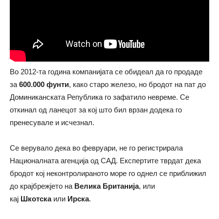
Во 2012-та година компанијата се обидеал да го продаде
за
600.000 фунти
, како старо железо, но бродот на пат до
Доминиканската Република го зафатило невреме. Се
откинал од ланецот за кој што бил врзан додека го
пренесувале и исчезнал.
Се верувало дека во февруари, не го регистрирала
Националната агенција од САД. Експертите тврдат дека
бродот кој неконтролираното море го однел се приближил
до крајбрежјето на
Велика Британија
, или
кај
Шкотска
или
Ирска
.