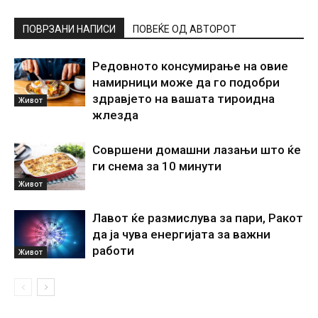
ПОВРЗАНИ НАПИСИ
ПОВЕЌЕ ОД АВТОРОТ
Редовното консумирање на овие
намирници може да го подобри
здравјето на вашата тироидна
Живот
жлезда
Совршени домашни лазањи што ќе
ги снема за 10 минути
Живот
Лавот ќе размислува за пари, Ракот
да ја чува енергијата за важни
работи
Живот