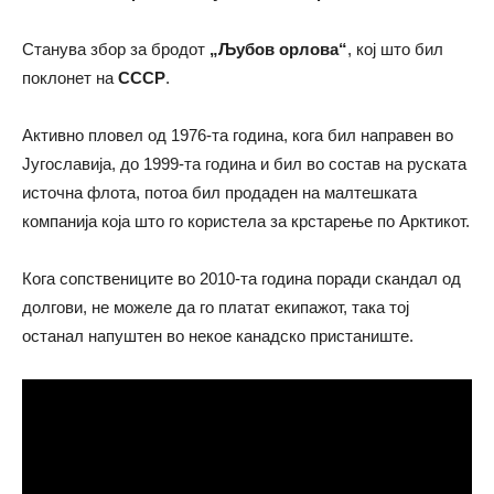
Станува збор за бродот
„Љубов орлова“
, кој што бил
поклонет на
СССР
.
Активно пловел од 1976-та година, кога бил направен во
Југославија, до 1999-та година и бил во состав на руската
источна флота, потоа бил продаден на малтешката
компанија која што го користела за крстарење по Арктикот.
Кога сопствениците во 2010-та година поради скандал од
долгови, не можеле да го платат екипажот, така тој
останал напуштен во некое канадско пристаниште.