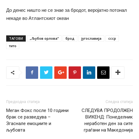
До денес ништо не се знае за бродот, веројатно потонал
некаде во Атлантскиот океан
ТАГОВИ
„Љубов орлова“
брод
југославија
ссср
тито
Предходна статија
Следна статија
Меган Фокс после 10 години
СЛЕДУВА ПРОДОЛЖЕН
брак се разведува –
ВИКЕНД: Понеделник
Згаснале емоциите и
неработен ден за сите
љубовта
граѓани на Македонија