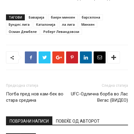
ТАГОВИ
Баварија
баерн минхен
барселона
Бундес лига
Каталонија
ла лига
Минхен
Осман Дембеле
Роберт Левандовски
Предходна статија
Следна статија
Погба пред нов кам-бек во
UFC-Одлична борба во Лас
стара средина
Вегас (ВИДЕО)
ПОВРЗАНИ НАПИСИ
ПОВЕЌЕ ОД АВТОРОТ