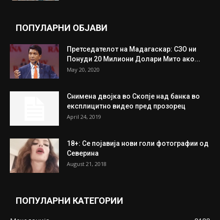
целосно разоружување на Хамас
July 31, 2026
Митева: Потврден новиот состав на ИК на
Унија на жени на...
July 31, 2026
На Табановце, кај грчки државјанин
најдени 64.000 евра
July 31, 2026
ПОПУЛАРНИ ОБЈАВИ
Претседателот на Мадагаскар: СЗО ни
Понуди 20 Милиони Долари Мито ако...
May 20, 2020
Снимена двојка во Скопје над банка во