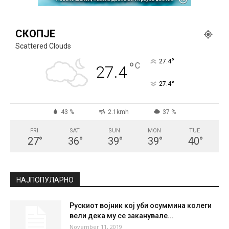
СКОПЈЕ
Scattered Clouds
°
27.4
°
C
27.4
°
27.4