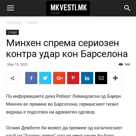
Почетна
Спорт
Спорт
Минхен спрема сериозен
контра удар кон Барселона
May 15, 2022
546
По информациите дека Роберт Левандовски од Бајерн
Минхен ќе премине во Барселона, германскиот гигант
веднаш е подготвен на адекватен одговор.
Осман Дембеле би можел да премине од каталонскиот
клуб на “Алианц арена” што на некој начин би било