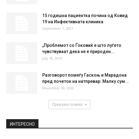
43 %
2.1kmh
37 %
FRI
SAT
SUN
MON
TUE
27
°
36
°
39
°
39
°
40
°
НАЈПОПУЛАРНО
Рускиот војник кој уби осуммина колеги
вели дека му се заканувале...
November 11, 2019
15 годишна пациентка почина од Ковид
19 на Инфективната клиника
September 1, 2021
„Проблемот со Ѓоковиќ е што луѓето
чувствуваат дека не е природен...
July 18, 2019