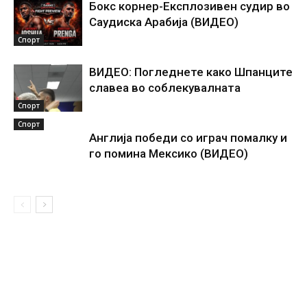
Бокс корнер-Експлозивен судир во
Саудиска Арабија (ВИДЕО)
Спорт
ВИДЕО: Погледнете како Шпанците
славеа во соблекувалната
Спорт
Спорт
Англија победи со играч помалку и
го помина Мексико (ВИДЕО)