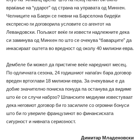
враќање на “ударот” од страна на управата од Минхен.
Челниците на Баерн се гневни на Барселона бидејќи
експресно ги договорила условите со агентот на
Левандовски. Пољакот веќе ги извести надлежните дека
си заминува од Минхен по што се очекува “баварците” да
инкасираат оштета во вредност од околу 40 милиони евра.
Дембеле би можел да пристигне веќе наредниот месец.
По одличната сезона, 24 годишниот напаѓач бара договор
вреден вртоглави 18 милиони евра. За очекување е да
добие значително пониска понуда па останува да видиме
што ќе се случи набрзо? Шпанските медиуми известуваат
дека неговиот договор би го засилиле со огромни бонуси
што би го увериле французинот во финансиската
сигурност и нивната сериозност.
Димитар Младеновски