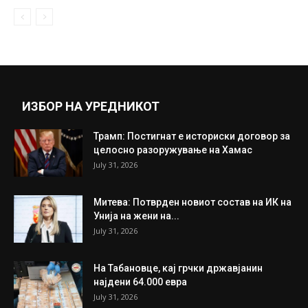
Разговорот помеѓу Гаскоњ и Марадона
пред почеток на натпревар: Малку сум...
November 30, 2020
Прикажи повеќе
ИНТЕРЕСНО
ИЗБОР НА УРЕДНИКОТ
Трамп: Постигнат е историски договор за