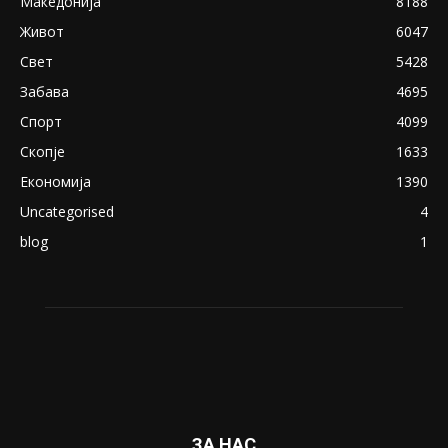
експлицитно видео пред прозорец
April 24, 2019
18+: Се појавија нови голи фотографии од
Северина
August 21, 2018
ПОПУЛАРНИ КАТЕГОРИИ
Македонија
8188
Живот
6047
Свет
5428
Забава
4695
Спорт
4099
Скопје
1633
Економија
1390
Uncategorised
4