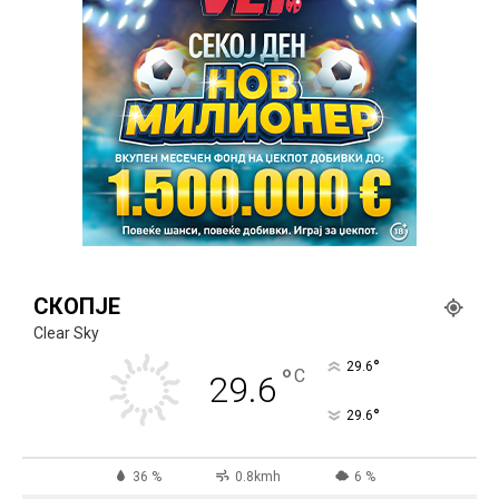
СКОПЈЕ
Clear Sky
°
29.6
°
C
29.6
°
29.6
36 %
0.8kmh
6 %