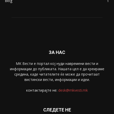
blog
1
ЗА НАС
МК Вести е портал коj нуди навремени вести и
информации до публиката. Нашата цел е да креираме
средина, каде читателите ќе може да прочитаат
вистински вести, информации и идеи.
контактирајте не:
desk@mkvesti.mk
СЛЕДЕТЕ НЕ