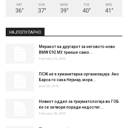
SAT
SUN
MON
TUE
WED
36
°
37
°
39
°
40
°
41
°
НАЈПОПУЛАРНО
Меракот на другарот за неговото ново
BMW E92 M3 траеше само...
February 26, 2020
ПСЖ не е хуманитарна организација: Ако
Барса го сака Нејмар, мора...
June 20, 2019
Новиот оддел за трауматологија во ГОБ
ќе се затвори поради недостиг...
February 28, 2019