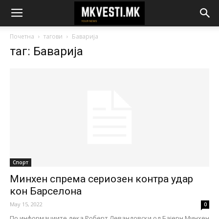
Почетна
тагови
Баварија
таг: Баварија
Спорт
Минхен спрема сериозен контра удар
кон Барселона
May 15, 2022
0
По информациите дека Роберт Левандовски од Бајерн Минхен