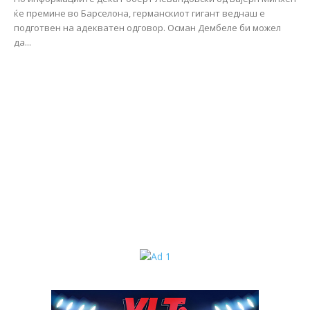
ќе премине во Барселона, германскиот гигант веднаш е
подготвен на адекватен одговор. Осман Дембеле би можел
да...