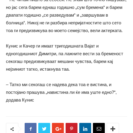
но јас сега барем еднаш годишно „сум бремена“ и барем
двапати годишно „се разведувам“ и „завршувам в
болница“. Никој не ги разбира непријатностите што сето
тоа ги предизвикува во моето семејство, вели актерката.
Кунис и Качер ги имаат тригодишната Вајат и
едногодишниот Димитри, па лажните вести за бременост
секогаш предизвикуваат мешани чувства, барем кај
нејзиниот татко, истакнува таа.
– Татко ми секогаш се надева дека тоа е вистина, и
постојано прашува „навистина ли ќе има уште едно?“,
додава Кунис