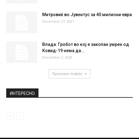
НАЈПОПУЛАРНО
Луѓето се уверени дека синот ѝ го
замениле на породувањето бидејќи...
November 25, 2019
Монако го доби “ѕверот” од Флорида
(ВИДЕО)
July 17, 2022
Митровиќ во Јувентус за 40 милиони евра
December 27, 2021
Влада: Гробот во кој е закопан умрен од
Ковид-19 нема да...
December 2, 2020