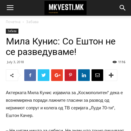
Почетна
Забава
Забава
Мила Кунис: Со Ештон не
се разведуваме!
July 3, 2018
1116
Актерката Мила Кунис изјавила за „Космополитен“ дека е
вознемирена поради лажните гласини за развод од
нејзиниот сопруг и колега од ТВ серијата „Луди 70-ти“,
Ештон Качер.
– Не читам ништо за себеси. Не знам што точно пишуваат,