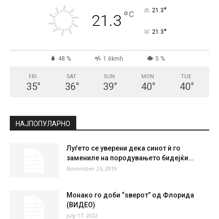
СКОПЈЕ
Clear Sky
°
21.3
°
C
21.3
°
21.3
48 %
1.6kmh
5 %
FRI
SAT
SUN
MON
TUE
35
°
36
°
39
°
40
°
40
°