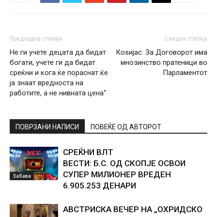
Предходна статија
Следна статија
Не ги учете децата да бидат
Коѕијас: За Договорот има
богати, учете ги да бидат
мнозинство пратеници во
среќни и кога ќе пораснат ќе
Парламентот
ја знаат вредноста на
работите, а не нивната цена“
ПОВРЗАНИ НАПИСИ
ПОВЕЌЕ ОД АВТОРОТ
СРЕЌНИ ВЛТ
ВЕСТИ: Б.С. ОД СКОПЈЕ ОСВОИ
СУПЕР МИЛИОНЕР ВРЕДЕН
Забава
6.905.253 ДЕНАРИ
АВСТРИСКА ВЕЧЕР НА „ОХРИДСКО