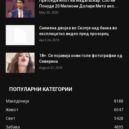
Унија на жени на...
July 31, 2026
На Табановце, кај грчки државјанин
најдени 64.000 евра
July 31, 2026
ПОПУЛАРНИ ОБЈАВИ
Претседателот на Мадагаскар: СЗО ни
Понуди 20 Милиони Долари Мито ако...
May 20, 2020
Снимена двојка во Скопје над банка во
експлицитно видео пред прозорец
April 24, 2019
18+: Се појавија нови голи фотографии од
Северина