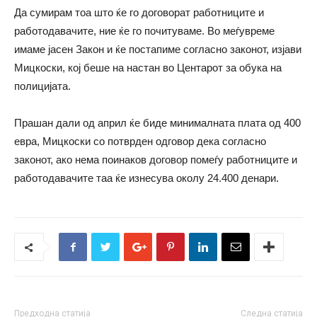
Да сумирам тоа што ќе го договорат работниците и
работодавачите, ние ќе го почитуваме. Во меѓувреме
имаме јасен Закон и ќе постапиме согласно законот, изјави
Мицкоски, кој беше на настан во Центарот за обука на
полицијата.
Прашан дали од април ќе биде минималната плата од 400
евра, Мицкоски со потврден одговор дека согласно
законот, ако нема поинаков договор помеѓу работниците и
работодавачите таа ќе изнесува околу 24.400 денари.
Предходна статија
Следна статија