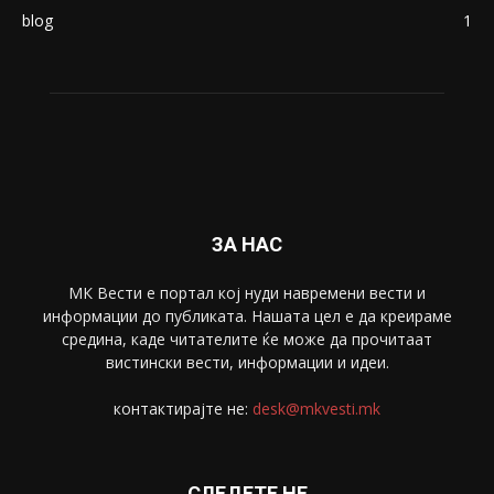
Македонија
8188
Живот
6047
Свет
5428
Забава
4695
Спорт
4099
Скопје
1633
Економија
1390
Uncategorised
4
blog
1