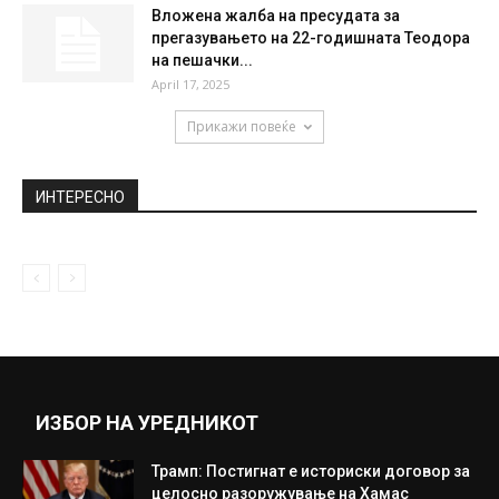
Габриел Батистута – “Лавот од Санта Фе”
(ВИДЕО)
May 11, 2020
25 години одел во пештера – кога виделе
што направил, останале...
September 28, 2020
Вложена жалба на пресудата за
прегазувањето на 22-годишната Теодора
на пешачки...
April 17, 2025
Прикажи повеќе
ИНТЕРЕСНО