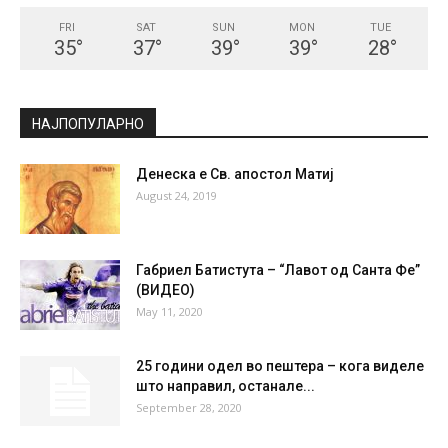
СКОПЈЕ
Scattered Clouds
°
25
°
C
25
°
25
39 %
1.8kmh
33 %
FRI
SAT
SUN
MON
TUE
35
°
37
°
39
°
39
°
28
°
НАЈПОПУЛАРНО
Денеска е Св. апостол Матиј
August 24, 2019