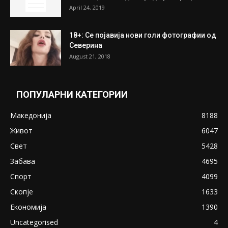
ПОПУЛАРНИ ОБЈАВИ
Претседателот на Мадагаскар: СЗО ни
Понуди 20 Милиони Долари Мито ако...
May 20, 2020
Снимена двојка во Скопје над банка во
експлицитно видео пред прозорец
April 24, 2019
18+: Се појавија нови голи фотографии од
Северина
August 21, 2018
ПОПУЛАРНИ КАТЕГОРИИ