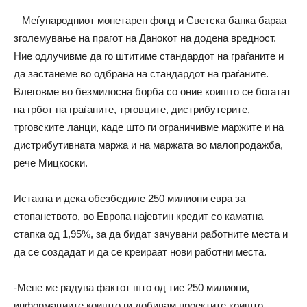
– Меѓународниот монетарен фонд и Светска банка бараа
зголемување на прагот на Данокот на додена вредност.
Ние одлучивме да го штитиме стандардот на граѓаните и
да застанеме во одбрана на стандардот на граѓаните.
Влеговме во безмилосна борба со оние коишто се богатат
на грбот на граѓаните, трговците, дистрибутерите,
трговските ланци, каде што ги ограничивме маржите и на
дистрибутивната маржа и на маржата во малопродажба,
рече Мицкоски.
Истакна и дека обезбедиле 250 милиони евра за
стопанството, во Европа најевтин кредит со каматна
стапка од 1,95%, за да бидат зачувани работните места и
да се создадат и да се креираат нови работни места.
-Мене ме радува фактот што од тие 250 милиони,
информациите коишто ги добивам проектите коишто