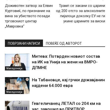
Доживотен затвор за Елвин
Трамп се закани со царини
Куртовиќ, по признание на
од 200 отсто за алкохолните
вина за убиството позади
пијалоци доколку ЕУ не ги
трговскиот центар
укине царините за виски
„Мавровка“
ПОВРЗАНИ НАПИСИ
ПОВЕЌЕ ОД АВТОРОТ
Митева: Потврден новиот состав
на ИК на Унија на жени на ВМРО-
ДПМНЕ
Македонија
На Табановце, кај грчки државјанин
најдени 64.000 евра
Македонија
Гевгеличанец ЛЕТАЛ со 204 км на
час, завршил во ПРИТВОР