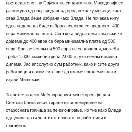
претседателот на Сојузот на синдикати на Македонија се
разликува од оној предлог од пред неколку месеци, кога
оваа Влада беше избрана како Влада. Не почекаа ниту
една недела да биде избрана излегоа со предлогот 400
евра минимална плата. Сега кога видоа дека законски ќе
дојдеме до 400 евра се бара минимална плата од 500
евра. Еве јас велам ни 500 евра не се доволни, можеби
треба 1.000, можеби треба 2.000 и тука немам никаква
дилема. Јас апсолутно сум работник, како и сите други
работници и сакам сите ние да имаме поголеми плати,
изјави Мицкоски.
Тој потсети дека Меѓународниот монетарен фонд и
Светска банка инсистирале на зголемување на
старосната граница за пензионирање, но тие како Влада
одлучиле да ги заштитат правата на работници и
граѓаните.