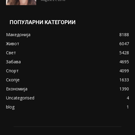
Понуди 20 Милиони Долари Мито ако...
May 20, 2020
Снимена двојка во Скопје над банка во
експлицитно видео пред прозорец
April 24, 2019
18+: Се појавија нови голи фотографии од
Северина
August 21, 2018
ПОПУЛАРНИ КАТЕГОРИИ
Македонија
8188
Живот
6047
Свет
5428
Забава
4695