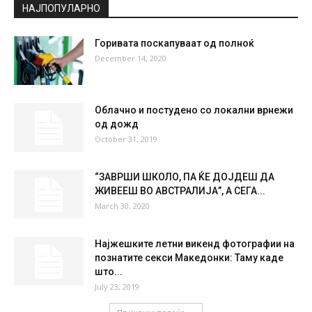
°
34.6
°
C
34.6
°
34.6
25 %
5.7kmh
5 %
SAT
SUN
MON
TUE
WED
36
°
38
°
39
°
40
°
42
°
НАЈПОПУЛАРНО
Горивата поскапуваат од полноќ
December 14, 2020
Облачно и постудено со локални врнежи
од дожд
October 31, 2019