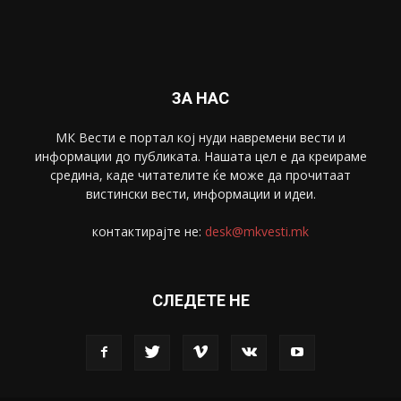
Спорт
4099
Скопје
1633
Економија
1390
Uncategorised
4
blog
1
ЗА НАС
МК Вести е портал коj нуди навремени вести и
информации до публиката. Нашата цел е да креираме
средина, каде читателите ќе може да прочитаат