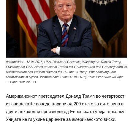
dpatopbilder - 12.04.2018, USA, District of Columbia, Washington: Donald Trump,
Präsident der USA, nimmt an einem Treffen mit Gouverneuren und Gesetzgebern im
Kabinettsraum des Weißen Hauses teil. (zu dpa: «Trump: Entscheidung über
Militäreinsatz in Syrien "ziemlich bald"» vom 12.04.2018) Foto: Evan Vucci/AP/dpa
+++ dpa-Bildfunk +++
Американскиот претседател Доналд Трамп во четвртокот
изјави дека ќе воведе царини од 200 отсто за сите вина и
други алкохолни производи од Европската унија, доколку
Унијата не ги укине царините за американското виски.