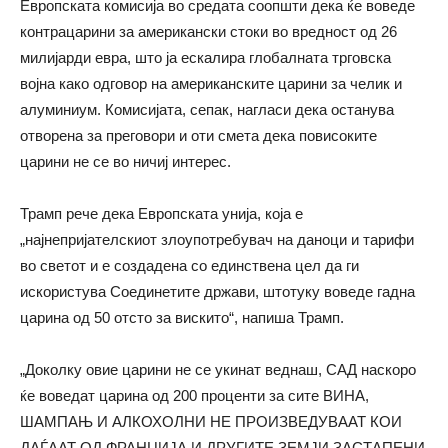
Европската комисија во средата соопшти дека ќе воведе
контрацарини за американски стоки во вредност од 26
милијарди евра, што ја ескалира глобалната трговска
војна како одговор на американските царини за челик и
алуминиум. Комисијата, сепак, нагласи дека останува
отворена за преговори и оти смета дека повисоките
царини не се во ничиј интерес.
Трамп рече дека Европската унија, која е
„најнепријателскиот злоупотребувач на даноци и тарифи
во светот и е создадена со единствена цел да ги
искористува Соединетите држави, штотуку воведе гадна
царина од 50 отсто за вискито“, напиша Трамп.
„Доколку овие царини не се укинат веднаш, САД наскоро
ќе воведат царина од 200 проценти за сите ВИНА,
ШАМПАЊ И АЛКОХОЛНИ НЕ ПРОИЗВЕДУВААТ КОИ
ДАЃААТ ОД ФРАНЦИЈА И ДРУГИТЕ ЗЕМЈИ ЗАСТАПЕНИ