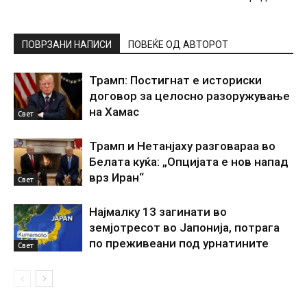
ПОВРЗАНИ НАПИСИ
ПОВЕЌЕ ОД АВТОРОТ
Трамп: Постигнат е историски
договор за целосно разоружување
на Хамас
Свет
Трамп и Нетанјаху разговараа во
Белата куќа: „Опцијата е нов напад
врз Иран“
Свет
Најмалку 13 загинати во
земјотресот во Јапонија, потрага
по преживеани под урнатините
Свет