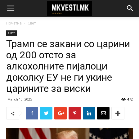
Почетна
Свет
Свет
Трамп се закани со царини
од 200 отсто за
алкохолните пијалоци
доколку ЕУ не ги укине
царините за виски
March 13, 2025
472