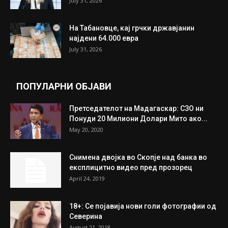
ИЗБОР НА УРЕДНИКОТ
Трамп: Постигнат е историски договор за
целосно разоружување на Хамас
July 31, 2026
Митева: Потврден новиот состав на ИК на
Унија на жени на...
July 31, 2026
На Табановце, кај грчки државјанин
најдени 64.000 евра
July 31, 2026
ПОПУЛАРНИ ОБЈАВИ
Претседателот на Мадагаскар: СЗО ни