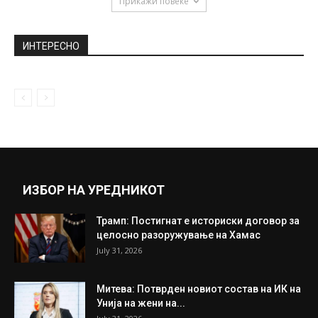
“ЗАВРШИ ШКОЛО, ПА ЌЕ ДОЈДЕШ ДА
ЖИВЕЕШ ВО АВСТРАЛИЈА”, А СЕГА...
March 30, 2020
Најжешките летни викенд фотографии на
познатите секси Македонки: Таму каде
што...
July 23, 2019
Прикажи повеќе
ИНТЕРЕСНО