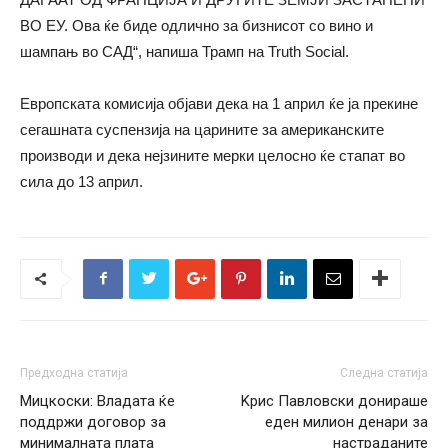
ВО ЕУ. Ова ќе биде одлично за бизнисот со вино и
шампањ во САД“, напиша Трамп на Truth Social.
Европската комисија објави дека на 1 април ќе ја прекине
сегашната суспензија на царините за американските
производи и дека нејзините мерки целосно ќе стапат во
сила до 13 април.
Предходна статија
Следна статија
Мицкоски: Владата ќе
Kрис Павловски донираше
поддржи договор за
еден милион денари за
минималната плата
настраданите