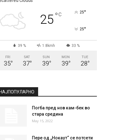
СКОПЈЕ
Scattered Clouds
°
25
°
C
25
°
25
39 %
1.8kmh
33 %
FRI
SAT
SUN
MON
TUE
35
°
37
°
39
°
39
°
28
°