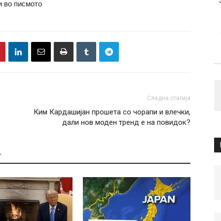
и во писмото
Следна статија
Ким Кардашијан прошета со чорапи и влечки,
дали нов моден тренд е на повидок?
Т