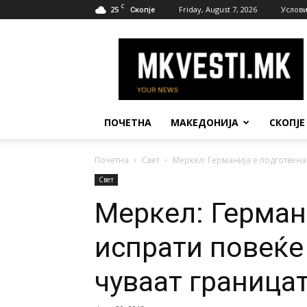
C
25
Friday, August 7, 2026
Услови
Скопје
МК
Вести
ПОЧЕТНА
МАКЕДОНИЈА
СКОПЈЕ
Почетна
Свет
Меркел: Германија е подготвена 
Свет
Меркел: Герман
испрати повеќе 
чуваат границат