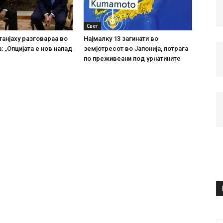
Свет
танјаху разговараа во
Најмалку 13 загинати во
: „Опцијата е нов напад
земјотресот во Јапонија, потрага
по преживеани под урнатините