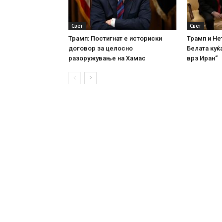
Свет
Свет
Трамп: Постигнат е историски
Трамп и Не
договор за целосно
Белата куќа
разоружување на Хамас
врз Иран“