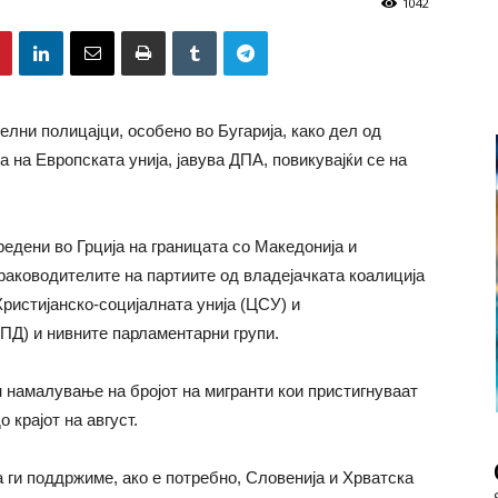
1042
елни полицајци, особено во Бугарија, како дел од
 на Европската унија, јавува ДПА, повикувајќи се на
редени во Грција на границата со Македонија и
раководителите на партиите од владејачката коалиција
Христијанско-социјалната унија (ЦСУ) и
СПД)
и нивните парламентарни групи.
 намалување на бројот на мигранти кои пристигнуваат
 крајот на август.
а ги поддржиме, ако е потребно, Словенија и Хрватска