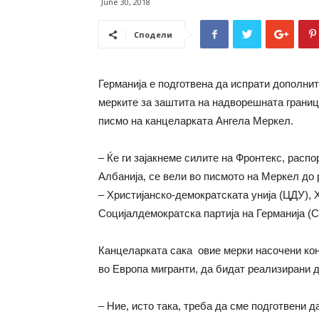
June 30, 2018
Сподели
Германија е подготвена да испрати дополнит
мерките за заштита на надворешната граница
писмо на канцеларката Ангела Меркел.
–
Ќе ги зајакнеме силите на Фронтекс, распо
Албанија, се вели во писмото на Меркел до 
– Христијанско-демократската унија (ЦДУ), 
Социјалдемократска партија на Германија (
Канцеларката сака овие мерки насочени кон
во Европа мигранти, да бидат реализирани до
– Ние, исто така, треба да сме подготвени д