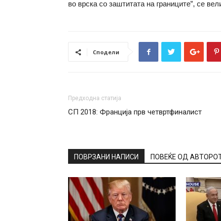
во врска со заштитата на границите”, се вел
Сподели
Предходна статија
СП 2018: Франција прв четвртфиналист
ПОВРЗАНИ НАПИСИ
ПОВЕЌЕ ОД АВТОРО