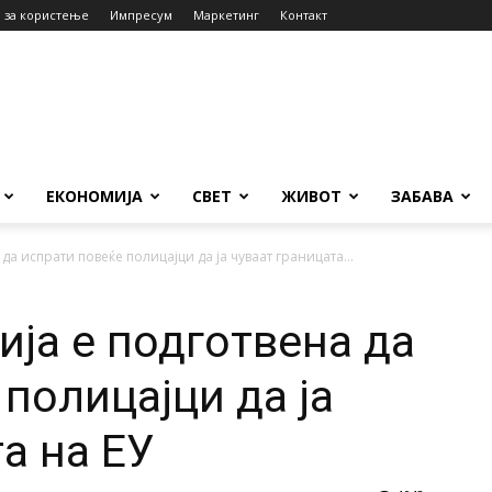
 за користење
Импресум
Маркетинг
Контакт
ЕКОНОМИЈА
СВЕТ
ЖИВОТ
ЗАБАВА
да испрати повеќе полицајци да ја чуваат границата...
ија е подготвена да
полицајци да ја
а на ЕУ