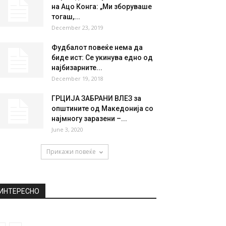
НАЈПОПУЛАРНО
Погба пред нов кам-бек во
стара средина
May 15, 2022
Пере од „Нокаут“ се потсети
на Ацо Конга: „Mи зборуваше
тогаш,...
December 23, 2019
Фудбалот повеќе нема да
биде ист: Се укинува едно од
најбизарните...
December 19, 2018
ГРЦИЈА ЗАБРАНИ ВЛЕЗ за