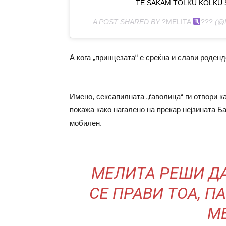
TE SAKAM TOLKU KOLKU S
A POST SHARED BY
?MELITA
???
(@
А кога „принцезата“ е среќна и слави роденде
Имено, сексапилната „ѓаволица“ ги отвори ка
покажа како нагалено на прекар нејзината Б
мобилен.
МЕЛИТА РЕШИ ДА
СЕ ПРАВИ ТОА, П
МЕ