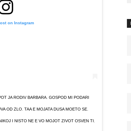
post on Instagram
VOT JA RODIV BARBARA. GOSPOD MI PODARI
VA OD ZLO. TAA E MOJATA DUSA MOETO SE.
IKOJ I NISTO NE E VO MOJOT ZIVOT OSVEN TI.