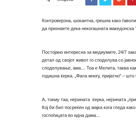
Контроверзна, шокантна, грешна како ѓаволиц
да признаете дека некогашната македонска 
Постојано интересна за медиумите, 24/7 зак
детал од својот живот го споделува со јавно
споделување, ама… Тоа е Мелита, таква какв
годишна ќерка. „Фала многу, пријатно“ – што
А, токму таа, нејзината ќерка, нејзината „п
Кој би бил посреќен од мајка кога гледа как
госпоѓицата во идна дама…