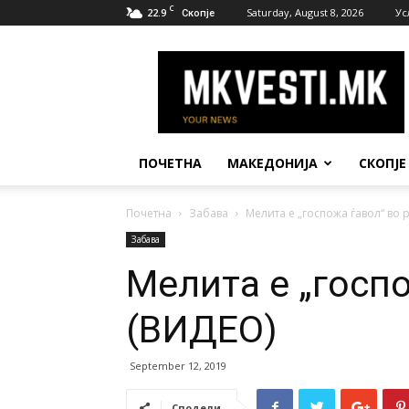
C
22.9
Saturday, August 8, 2026
Ус
Скопје
МК
Вести
ПОЧЕТНА
МАКЕДОНИЈА
СКОПЈЕ
Почетна
Забава
Мелита е „госпожа ѓавол“ во р
Забава
Мелита е „госпо
(ВИДЕО)
September 12, 2019
Сподели