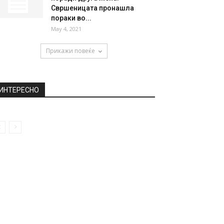
Свршеницата пронашла
пораки во...
May 4, 2021
Прикажи повеќе
ИНТЕРЕСНО