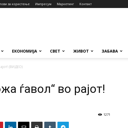
лови за користење
Импресум
Маркетинг
Контакт
ЕКОНОМИЈА
СВЕТ
ЖИВОТ
ЗАБАВА
ајот! (ВИДЕО)
жа ѓавол“ во рајот!
1271