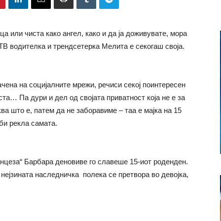
а или чиста како ангел, како и да ја доживувате, мора
ТВ водителка и трендсетерка Мелита е секогаш своја.
ачена на социјалните мрежи, речиси секој поинтересен
ста… Па дури и дел од својата приватност која не е за
а што е, патем да не заборавиме – таа е мајка на 15
 би рекла самата.
ринцеза“ Барбара деновиве го славеше 15-иот роденден.
о нејзината наследничка полека се претвора во девојка,