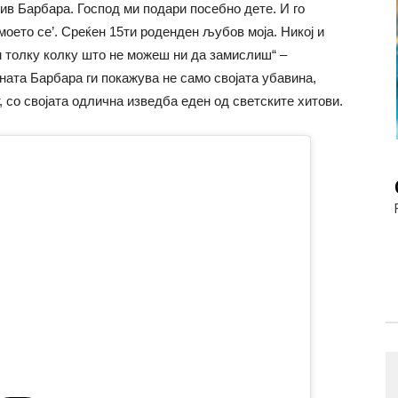
див Барбара. Господ ми подари посебно дете. И го
 моето се’. Среќен 15ти роденден љубов моја. Никој и
ам толку колку што не можеш ни да замислиш“ –
ната Барбара ги покажува не само својата убавина,
т, со својата одлична изведба еден од светските хитови.