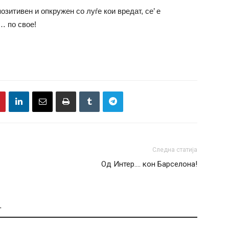
озитивен и опкружен со луѓе кои вредат, се’ е
… по свое!
Следна статија
Од Интер…. кон Барселона!
Т