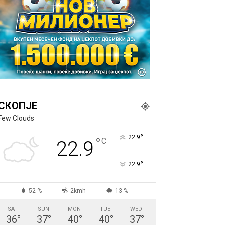
СКОПЈЕ
Few Clouds
°
22.9
°
C
22.9
°
22.9
52 %
2kmh
13 %
SAT
SUN
MON
TUE
WED
36
°
37
°
40
°
40
°
37
°