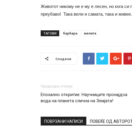
Животот никому не е му е лесен, но кога си п
преубаво! Така вели и самата, така и живее
ТАГОВИ
барбара
мелита
Сподели
Предходна статија
Епохално откритие: Научниците пронајдоа
вода на планета слична на Земјата!
ПОВРЗАНИ НАПИСИ
ПОВЕЌЕ ОД АВТОРО