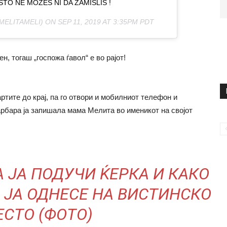
TO NE MOZES NI DA ZAMISLIS !
MELITAMELI) ON
SEP 11, 2019 AT 3:35PM PDT
н, тогаш „госпожа ѓавол“ е во рајот!
ртите до крај, па го отвори и мобилниот телефон и
арбара ја запишала мама Мелита во именикот на својот
 ЈА ПОДУЧИ ЌЕРКА И КАКО
А ЈА ОДНЕСЕ НА ВИСТИНСКО
СТО (ФОТО)