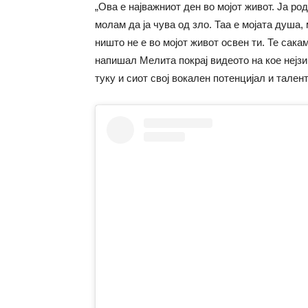
„Ова е најважниот ден во мојот живот. Ја ро
молам да ја чува од зло. Таа е мојата душа,
ништо не е во мојот живот освен ти. Те сак
напишал Мелита покрај видеото на кое нејзи
туку и сиот свој вокален потенцијал и тален