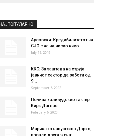
НАЈПОПУЛАРНО
Арсовски: Кредибилитетот на
СЈО е на најниско ниво
July 16, 2019
ККС: За заштеда на струја
јавниот сектор да работи од
9...
September 5, 2022
Почина холивудскиот актер
Кирк Даглас
February 6, 2020
Марина го напуштила Дарко,
поради друга жена: