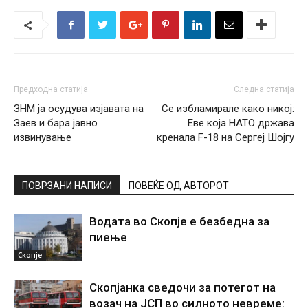
Предходна статија
Следна статија
ЗНМ ја осудува изјавата на
Се избламирале како никој:
Заев и бара јавно
Еве која НАТО држава
извинување
кренала F-18 на Сергеј Шојгу
ПОВРЗАНИ НАПИСИ
ПОВЕЌЕ ОД АВТОРОТ
Водата во Скопје е безбедна за
пиење
Скопје
Скопјанка сведочи за потегот на
возач на ЈСП во силното невреме: