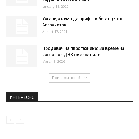
НАЈПОПУЛАРНО
Четири лица со тешки повреди и 14 со
полесни во 18...
October 17, 2018
Некогаш “грдо пајче“, денес секс симбол:
Неверојатна трансформација на
најубавата водителка...
January 16, 2020
Унгарија нема да прифати бегалци од
Авганистан
August 17, 2021
Продавач на пиротехника: За време на
настап на ДНК се запалиле...
March 9, 2026