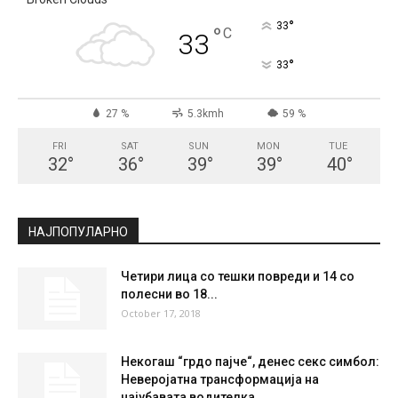
СКОПЈЕ
Broken Clouds
°
33
°
C
33
°
33
27 %
5.3kmh
59 %
FRI
SAT
SUN
MON
TUE
32
°
36
°
39
°
39
°
40
°