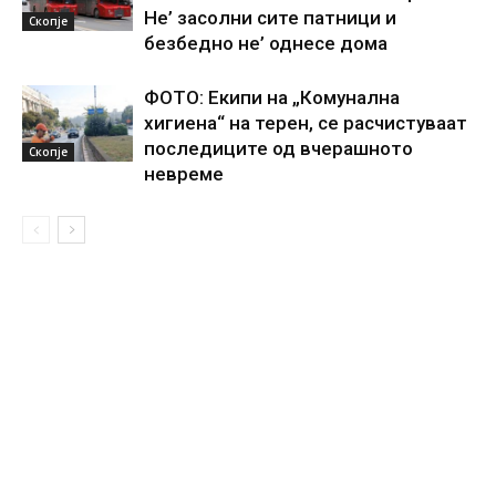
Не’ засолни сите патници и
Скопје
безбедно не’ однесе дома
ФОТО: Екипи на „Комунална
хигиена“ на терен, се расчистуваат
последиците од вчерашното
Скопје
невреме