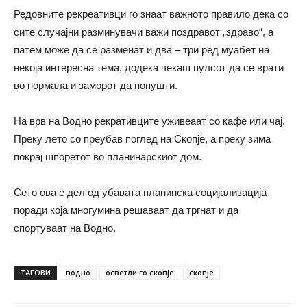
Редовните рекреативци го знаат важното правило дека со
сите случајни разминувачи важи поздравот „здраво“, а
патем може да се разменат и два – три ред муабет на
некоја интересна тема, додека чекаш пулсот да се врати
во нормала и заморот да попушти.
На врв на Водно рекративците уживеаат со кафе или чај.
Преку лето со преубав поглед на Скопје, а преку зима
покрај шпоретот во планинарскиот дом.
Сето ова е дел од убавата планинска социјализација
поради која многумина решаваат да тргнат и да
спортуваат на Водно.
ТАГОВИ
водно
осветли го скопје
скопје