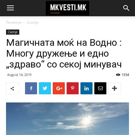
Почетна
Скопје
Скопје
Магичната моќ на Водно :
Многу дружење и едно
„здраво“ со секој минувач
August 14, 2019
1354