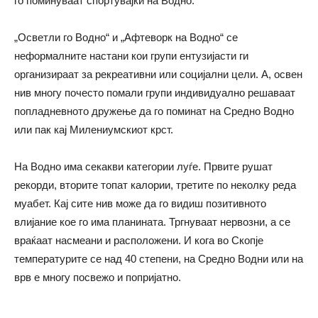
го поминуваат спортувајќи на Водно.
„Осветли го Водно“ и „Афтеворк на Водно“ се
неформалните настани кои групи ентузијасти ги
организираат за рекреативни или социјални цели. А, освен
нив многу почесто помали групи индивидуално решаваат
попладневното дружење да го поминат на Средно Водно
или пак кај Милениумскиот крст.
На Водно има секакви категории луѓе. Првите рушат
рекорди, вторите топат калории, третите по неколку реда
муабет. Кај сите нив може да го видиш позитивното
влијание кое го има планината. Тргнуваат нервозни, а се
враќаат насмеани и расположени. И кога во Скопје
температурите се над 40 степени, на Средно Водни или на
врв е многу посвежо и попријатно.