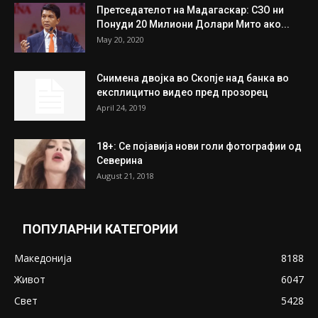
Унија на жени на...
July 31, 2026
На Табановце, кај грчки државјанин
најдени 64.000 евра
July 31, 2026
ПОПУЛАРНИ ОБЈАВИ
Претседателот на Мадагаскар: СЗО ни
Понуди 20 Милиони Долари Мито ако...
May 20, 2020
Снимена двојка во Скопје над банка во
експлицитно видео пред прозорец
April 24, 2019
18+: Се појавија нови голи фотографии од