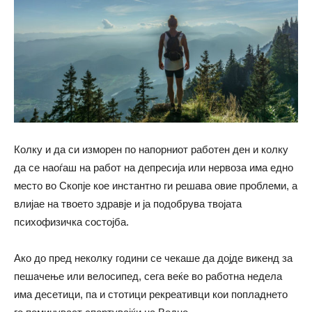
Колку и да си изморен по напорниот работен ден и колку
да се наоѓаш на работ на депресија или нервоза има едно
место во Скопје кое инстантно ги решава овие проблеми, а
влијае на твоето здравје и ја подобрува твојата
психофизичка состојба.
Ако до пред неколку години се чекаше да дојде викенд за
пешачење или велосипед, сега веќе во работна недела
има десетици, па и стотици рекреативци кои попладнето