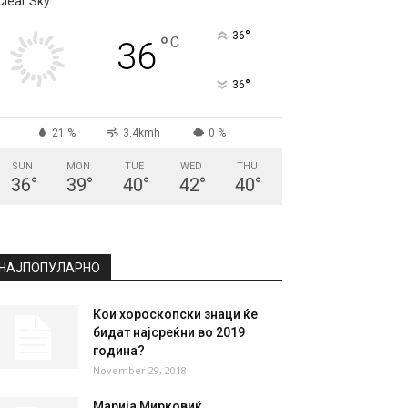
Clear Sky
°
36
°
C
36
°
36
21 %
3.4kmh
0 %
SUN
MON
TUE
WED
THU
36
°
39
°
40
°
42
°
40
°
НАЈПОПУЛАРНО
Кои хороскопски знаци ќе
бидат најсреќни во 2019
година?
November 29, 2018
Марија Мирковиќ,