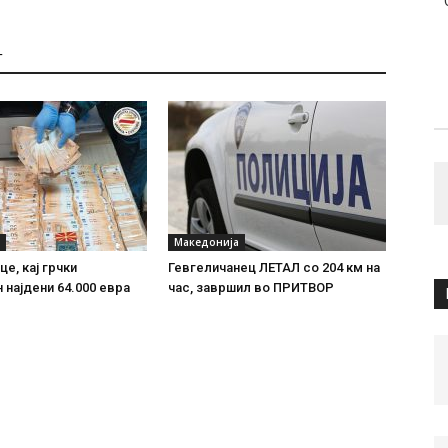
Т
Македонија
е, кај грчки
Гевгеличанец ЛЕТАЛ со 204 км на
 најдени 64.000 евра
час, завршил во ПРИТВОР