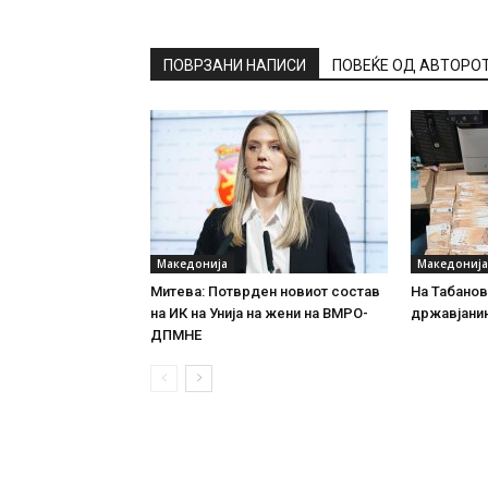
ПОВРЗАНИ НАПИСИ
ПОВЕЌЕ ОД АВТОРО
Македонија
Македонија
Митева: Потврден новиот состав
На Табановц
на ИК на Унија на жени на ВМРО-
државјанин
ДПМНЕ