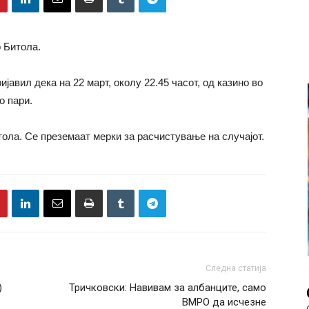
 Битола.
јавил дека на 22 март, околу 22.45 часот, од казино во
о пари.
ола. Се преземаат мерки за расчистување на случајот.
Следна статија
)
Тричковски: Навивам за албанците, само
ВМРО да исчезне