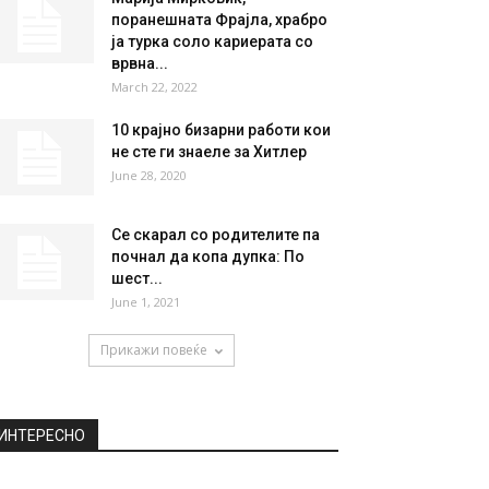
поранешната Фрајла, храбро
ја турка соло кариерата со
врвна...
March 22, 2022
10 крајно бизарни работи кои
не сте ги знаеле за Хитлер
June 28, 2020
Се скарал со родителите па
почнал да копа дупка: По
шест...
June 1, 2021
Прикажи повеќе
ИНТЕРЕСНО