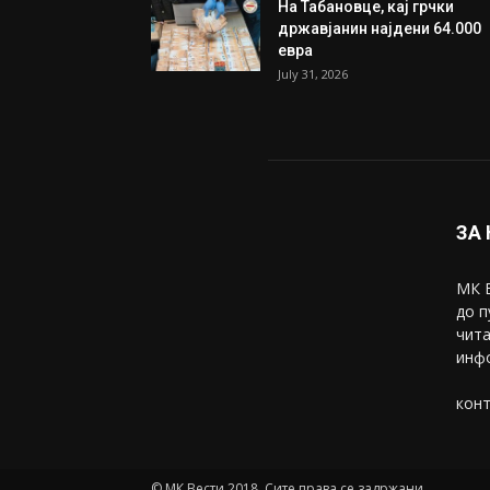
На Табановце, кај грчки
државјанин најдени 64.000
евра
July 31, 2026
ЗА
МК В
до п
чита
инфо
конт
© МК Вести 2018. Сите права се задржани.