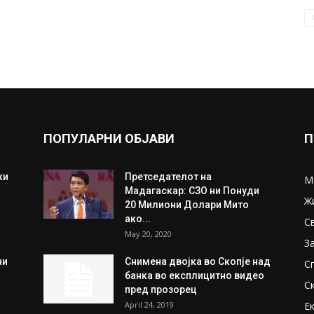
ПОПУЛАРНИ ОБЈАВИ
П
ки
Претседателот на
М
Мадагаскар: СЗО ни Понуди
Ж
20 Милиони Долари Мито
ако...
С
May 20, 2020
З
ни
Снимена двојка во Скопје над
С
банка во експлицитно видео
С
пред прозорец
April 24, 2019
Е