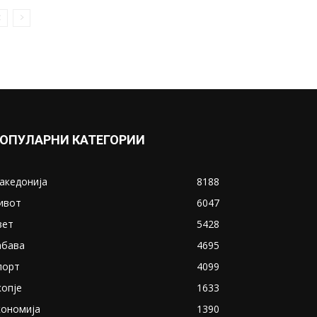
ОПУЛАРНИ КАТЕГОРИИ
акедонија
8188
ивот
6047
вет
5428
абава
4695
порт
4099
копје
1633
кономија
1390