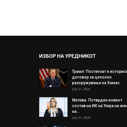
ИЗБОР НА УРЕДНИКОТ
Трамп: Постигнат е историс
договор за целосно
разоружување на Хамас
July 31, 2026
Митева: Потврден новиот
состав на ИК на Унија на же
на...
July 31, 2026