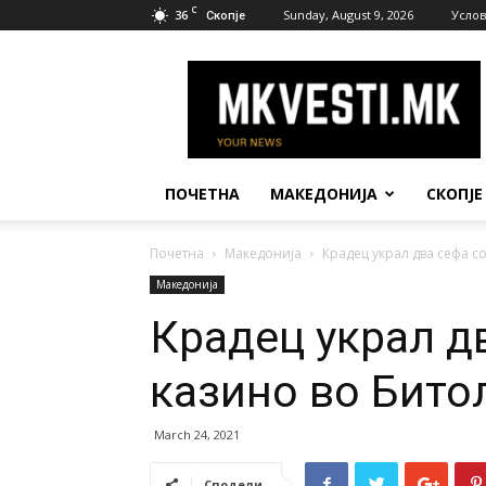
C
36
Sunday, August 9, 2026
Услов
Скопје
МК
Вести
ПОЧЕТНА
МАКЕДОНИЈА
СКОПЈЕ
Почетна
Македонија
Крадец украл два сефа с
Македонија
Крадец украл д
казино во Бито
March 24, 2021
Сподели