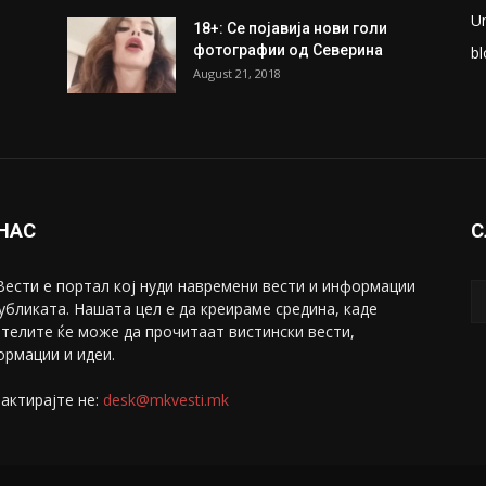
U
18+: Се појавија нови голи
фотографии од Северина
bl
August 21, 2018
 НАС
С
ести е портал коj нуди навремени вести и информации
убликата. Нашата цел е да креираме средина, каде
телите ќе може да прочитаат вистински вести,
рмации и идеи.
актирајте не:
desk@mkvesti.mk