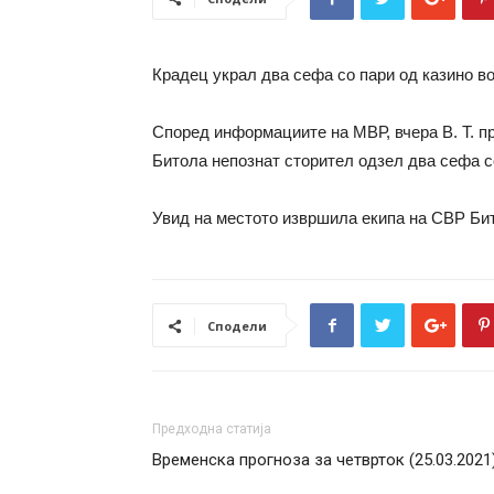
Крадец украл два сефа со пари од казино во
Според информациите на МВР, вчера В. Т. при
Битола непознат сторител одзел два сефа с
Увид на местото извршила екипа на СВР Бит
Сподели
Предходна статија
Временска прогноза за четврток (25.03.2021