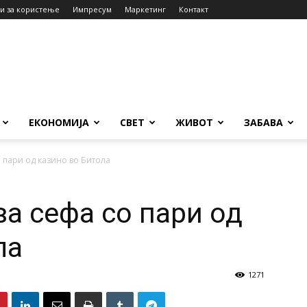
и за користење
Импресум
Маркетинг
Контакт
ЕКОНОМИЈА
СВЕТ
ЖИВОТ
ЗАБАВА
о пари од казино во Битола
ва сефа со пари од
ла
1271