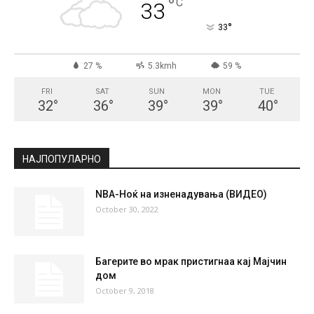
СКОПЈЕ
Broken Clouds
°
33
°
C
33
°
33
27 %
5.3kmh
59 %
FRI
SAT
SUN
MON
TUE
32
°
36
°
39
°
39
°
40
°