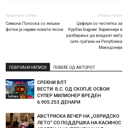
Предходна статија
Следна статија
Симона Попоска со жешки
Џафери со честитка за
фотки ја најави новата песна
Курбан Бајрам: Хармонија и
разбирање да владеат меѓу
сите граѓани на Република
Македонија
ПОВРЗАНИ НАПИСИ
ПОВЕЌЕ ОД АВТОРОТ
СРЕЌНИ ВЛТ
ВЕСТИ: Б.С. ОД СКОПЈЕ ОСВОИ
СУПЕР МИЛИОНЕР ВРЕДЕН
Забава
6.905.253 ДЕНАРИ
АВСТРИСКА ВЕЧЕР НА „ОХРИДСКО
ЛЕТО“ СО ПОДДРШКА НА КАСИНОС