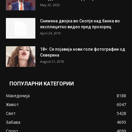
На Табановце, кај грчки државјанин
најдени 64.000 евра
July 31, 2026
ПОПУЛАРНИ ОБЈАВИ
Претседателот на Мадагаскар: СЗО ни
Понуди 20 Милиони Долари Мито ако...
May 20, 2020
Снимена двојка во Скопје над банка во
експлицитно видео пред прозорец
April 24, 2019
18+: Се појавија нови голи фотографии од
Северина
August 21, 2018