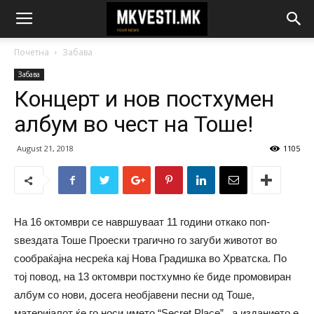
Почетна
Забава
Забава
Концерт и нов постхумен
албум во чест на Тоше!
August 21, 2018
1105
На 16 октомври се навршуваат 11 години откако поп-
ѕвездата Тоше Проески трагично го загуби животот во
сообраќајна несреќа кај Нова Градишка во Хрватска. По
тој повод, на 13 октомври постхумно ќе биде промовиран
албум со нови, досега необјавени песни од Тоше,
материјалот ќе го носи името “Secret Place” , а изданието е