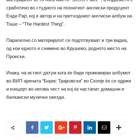
сработено во студиото на познатиот англиски продуцент
Енди Рајт, кој е автор и на претходниот англиски албум на
Тоше – “The Hardest Thing”.
Паралелно со материјалот се подготвуваат и три видеа,
од кои едното е снимено во Крушево, родното место на
Проески.
Инаку, на истиот датум кога ќе биде промовиран албумот
во ВИП арената “Борис Трајковски” во Скопје ќе се одржи
и концерт во негова чест на кој ќе настапат домашни и
балкански музички ѕвезди.