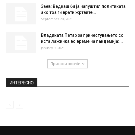
НАЈПОПУЛАРНО
NBA-Ноќ на изненадувања (ВИДЕО)
October 30, 2022
Багерите во мрак пристигнаа кај Мајчин
дом
October 9, 2018
Заев: Веднаш би ја напуштил политиката
ако тоа ги врати жртвите...
September 20, 2021
Владиката Петар за причестувањето со
иста лажичка во време на пандемија:...
January 9, 2021
Прикажи повеќе