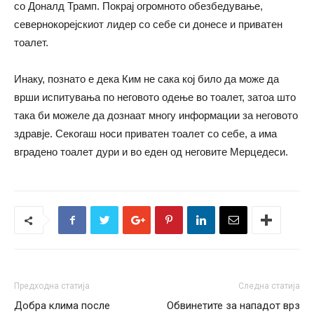
со Доналд Трамп. Покрај огромното обезбедување,
севернокорејскиот лидер со себе си донесе и приватен
тоалет.
Инаку, познато е дека Ким не сака кој било да може да
врши испитувања по неговото одење во тоалет, затоа што
така би можеле да дознаат многу информации за неговото
здравје. Секогаш носи приватен тоалет со себе, а има
вградено тоалет дури и во еден од неговите Мерцедеси.
Предходна статија
Следна статија
Добра клима после
Обвинетите за нападот врз