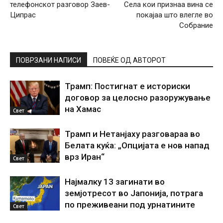
телефонскот разговор Заев-
Села кои признаа вина се
Ципрас
покајаа што влегле во
Собрание
ПОВРЗАНИ НАПИСИ
ПОВЕЌЕ ОД АВТОРОТ
Трамп: Постигнат е историски
договор за целосно разоружување
на Хамас
Свет
Трамп и Нетанјаху разговараа во
Белата куќа: „Опцијата е нов напад
врз Иран“
Свет
Најмалку 13 загинати во
земјотресот во Јапонија, потрага
по преживеани под урнатините
Свет