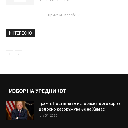
Уапсен славниот актер Раде Шербеџија
June 30, 2018
Што пие Путин од својот бел термос кој
го носи секаде...
December 26, 2019
Литија во Скопје во пресрет на
Рождество на Пресвета Богородица
September 20, 2018
Прикажи повеќе
ИНТЕРЕСНО