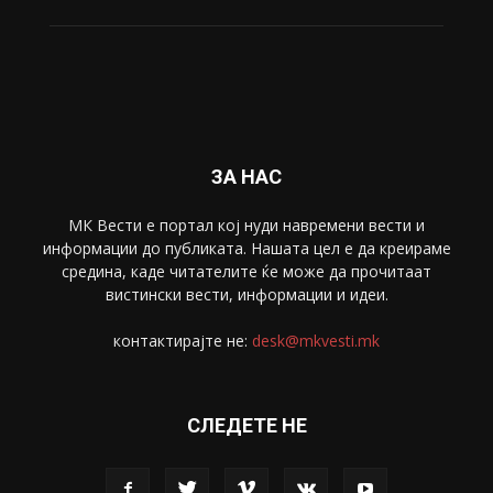
Свет
5428
Забава
4695
Спорт
4099
Скопје
1633
Економија
1390
Uncategorised
4
blog
1
ЗА НАС
МК Вести е портал коj нуди навремени вести и