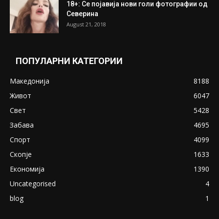
ПОПУЛАРНИ ОБЈАВИ
Претседателот на Мадагаскар: СЗО ни
Понуди 20 Милиони Долари Мито ако...
May 20, 2020
Снимена двојка во Скопје над банка во
експлицитно видео пред прозорец
April 24, 2019
18+: Се појавија нови голи фотографии од
Северина
August 21, 2018
ПОПУЛАРНИ КАТЕГОРИИ
Македонија
8188
Живот
6047