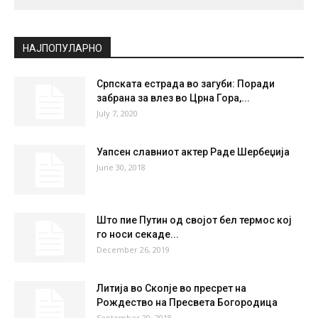
СКОПЈЕ
Clear Sky
°
22.7
°
C
22.7
°
22.7
41 %
1.8kmh
0 %
FRI
SAT
SUN
MON
TUE
35
°
37
°
39
°
39
°
35
°
НАЈПОПУЛАРНО
Српската естрада во загуби: Поради
забрана за влез во Црна Гора,...
July 7, 2020