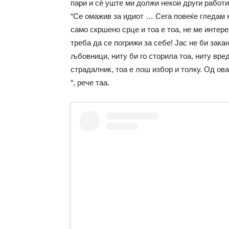
пари и сè уште ми должи некои други работи”
“Се омажив за идиот … Сега повеќе гледам н
само скршено срце и тоа е тоа, не ме интере
треба да се погрижи за себе! Јас не би зака
љбовници, ниту би го сторила тоа, ниту вре
страдалник, тоа е лош избор и толку. Од ова
“, рече таа.