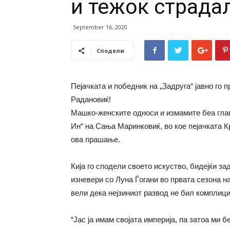
и тежок страдал
September 16, 2020
Сподели
Пејачката и победник на „Задруга“ јавно го 
Радановиќ!
Машко-женските односи и измамите беа глав
Ин“ на Сања Маринковиќ, во кое пејачката Кр
ова прашање.
Кија го сподели своето искуство, бидејќи за
изневери со Луна Ѓогани во првата сезона на
вели дека нејзиниот развод не бил комплици
“Јас ја имам својата империја, па затоа ми 