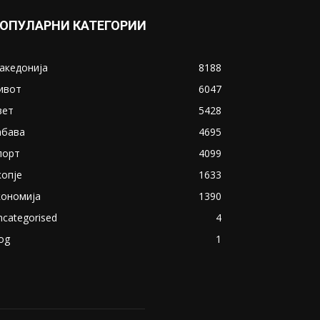
ОПУЛАРНИ КАТЕГОРИИ
акедонија
8188
ивот
6047
вет
5428
абава
4695
порт
4099
копје
1633
кономија
1390
ncategorised
4
og
1