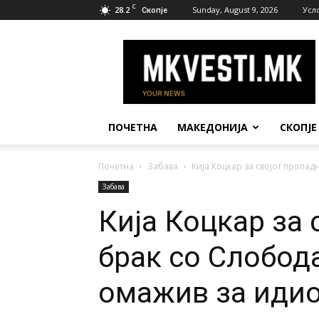
C
28.2
Sunday, August 9, 2026
Усл
Скопје
МК
Вести
ПОЧЕТНА
МАКЕДОНИЈА
СКОПЈЕ
Почетна
Забава
Кија Коцкар за својот пропад
Забава
Кија Коцкар за 
брак со Слобода
омажив за идио