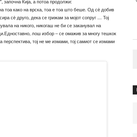
, започна Кија, а потоа продолжи:
а тоа како на врска, тоа е тоа што беше. Од сè добив
сира сè друго, дека се грижам за мојот сопруг … Тој
нувала на никого, никогаш не би се заканувал на
ди.Едноставно, лош избор – се омажив за многу тешкок
а перспектива, тој не ме измами, тој самиот се измами