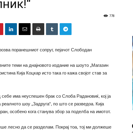
ник!“
778
прозва поранешниот сопруг, пејачот Слободан
ните теми на днајновото издание на шоуто „Магазин
истина Кија Коцкар исто така го кажа својот став за
д себе има неуспешен брак со Слоба Радановиќ, кој ја
 реалното шоу „Задруга“, по што се разведоа. Кија
ран, особено кога станува збор за поделба на имотот.
беше лесно да се разделам. Покрај тоа, тој ми должеше