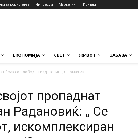
ови за користење
Импресум
Маркетинг
Контакт
ЕКОНОМИЈА
СВЕТ
ЖИВОТ
ЗАБАВА
нат брак со Слободан Радановиќ: „ Се омажив...
својот пропаднат
н Радановиќ: „ Се
т, искомплексиран