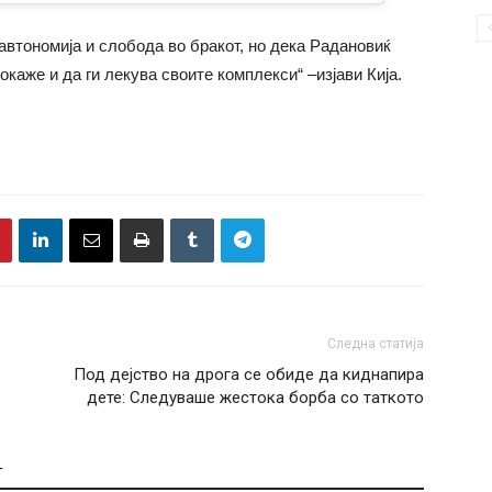
 автономија и слобода во бракот, но дека Радановиќ
каже и да ги лекува своите комплекси“ –изјави Кија.
Следна статија
Под дејство на дрога се обиде да киднапира
дете: Следуваше жестока борба со таткото
Т