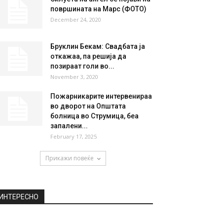
НАЈПОПУЛАРНО
3 витамини кои му се
најпотребни на нашиот
организам напролет: Го...
March 10, 2022
Силуета на ангел се појави на
површината на Марс (ФОТО)
December 24, 2020
Бруклин Бекам: Свадбата ја
откажаа, па решија да
позираат голи во...
November 3, 2020
Пожарникарите интервенираа