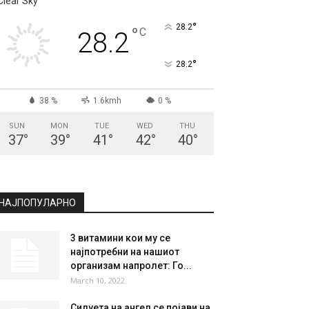
СКОПЈЕ
Clear Sky
°
28.2
°
C
28.2
°
28.2
38 %
1.6kmh
0 %
SUN
MON
TUE
WED
THU
37
°
39
°
41
°
42
°
40
°