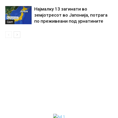
Најмалку 13 загинати во
земјотресот во Јапонија, потрага
по преживеани под урнатините
Свет