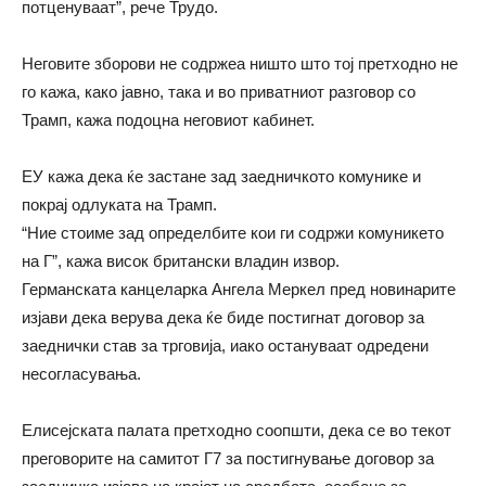
потценуваат”, рече Трудо.
Неговите зборови не содржеа ништо што тој претходно не
го кажа, како јавно, така и во приватниот разговор со
Трамп, кажа подоцна неговиот кабинет.
ЕУ кажа дека ќе застане зад заедничкото комунике и
покрај одлуката на Трамп.
“Ние стоиме зад определбите кои ги содржи комуникето
на Г”, кажа висок британски владин извор.
Германската канцеларка Ангела Меркел пред новинарите
изјави дека верува дека ќе биде постигнат договор за
заеднички став за трговија, иако остануваат одредени
несогласувања.
Елисејската палата претходно соопшти, дека се во текот
преговорите на самитот Г7 за постигнување договор за