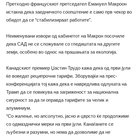
Претходно францускиот претседател Емануел Макроон
истакна дека заедничкото соопштение е само прв чекор во
обидот да се “стабилизираат работите”.
Неименувани извори од кабинетот на Макрон посочиле
дека САД не се сложувале со гледиштата на другите
земји, особено во однос на прашањата за екологија.
Канадскиот премиер Џастин Трудо кажа дека од први јули
ќе воведат реципрочни тарифи. Зборувајќи на прес-
конференцијата тој кажа дека е навредлива одлуката на
Трамп да се повикува на загриженост за национална
сигурност за да ги оправда тарифите за челик и
алуминиум.
“Со жалење, но апсолутно, јасно и цврсто ќе продолжиме
со одмазднички мерки на први јули. Канаѓаните се
љубезни и разумни, но нема да дозволиме да не