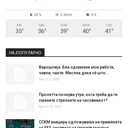
СКОПЈЕ
Clear Sky
°
29
°
C
29
°
29
28 %
0.3kmh
4 %
FRI
SAT
SUN
MON
TUE
35
°
36
°
39
°
40
°
41
°
НАЈПОПУЛАРНО