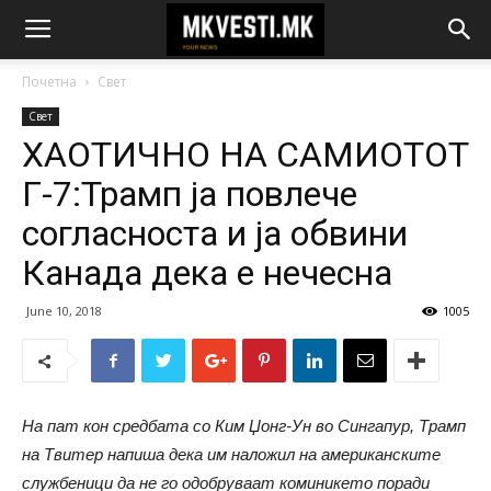
Почетна
Свет
Свет
ХАОТИЧНО НА САМИОТОТ
Г-7:Трамп ја повлече
согласноста и ја обвини
Канада дека е нечесна
June 10, 2018
1005
На пат кон средбата со Ким Џонг-Ун во Сингапур, Трамп
на Твитер напиша дека им наложил на американските
службеници да не го одобруваат коминикето поради