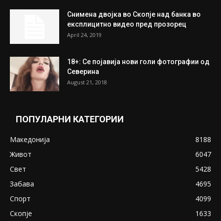
На Табановце, кај грчки државјанин
најдени 64.000 евра
July 31, 2026
ПОПУЛАРНИ ОБЈАВИ
Претседателот на Мадагаскар: СЗО ни
Понуди 20 Милиони Долари Мито ако...
May 20, 2020
Снимена двојка во Скопје над банка во
експлицитно видео пред прозорец
April 24, 2019
18+: Се појавија нови голи фотографии од
Северина
August 21, 2018