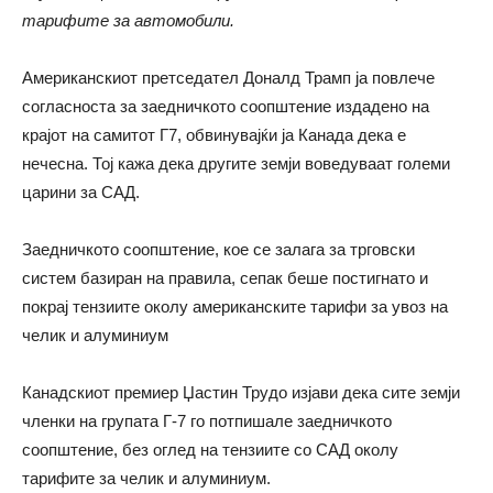
тарифите за автомобили.
Американскиот претседател Доналд Трамп ја повлече
согласноста за заедничкото соопштение издадено на
крајот на самитот Г7, обвинувајќи ја Канада дека е
нечесна. Тој кажа дека другите земји воведуваат големи
царини за САД.
Заедничкото соопштение, кое се залага за трговски
систем базиран на правила, сепак беше постигнато и
покрај тензиите околу американските тарифи за увоз на
челик и алуминиум
Канадскиот премиер Џастин Трудо изјави дека сите земји
членки на групата Г-7 го потпишале заедничкото
соопштение, без оглед на тензиите со САД околу
тарифите за челик и алуминиум.