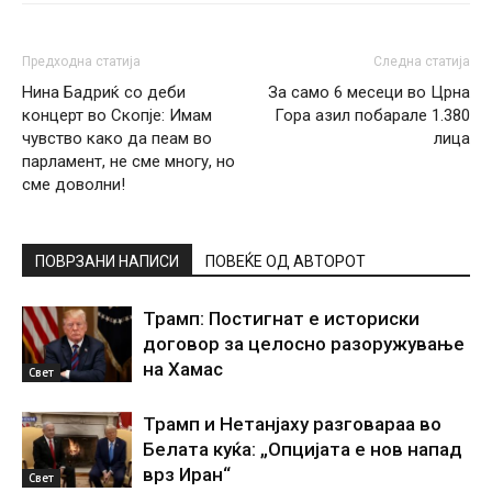
Предходна статија
Следна статија
Нина Бадриќ со деби
За само 6 месеци во Црна
концерт во Скопје: Имам
Гора азил побарале 1.380
чувство како да пеам во
лица
парламент, не сме многу, но
сме доволни!
ПОВРЗАНИ НАПИСИ
ПОВЕЌЕ ОД АВТОРОТ
Трамп: Постигнат е историски
договор за целосно разоружување
на Хамас
Свет
Трамп и Нетанјаху разговараа во
Белата куќа: „Опцијата е нов напад
врз Иран“
Свет