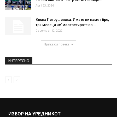
Варошлија: Беа одземени мои работи,
чевли, чанти. Мислеа дека сè што...
March 3, 2020
Пролетта почнува утре, кога треба да ги
смените стрелките на часовникот?
March 19, 2022
ССКМ иницира одложување на примената
на EES системот на грчките граници...
April 23, 2026
Весна Петрушевска: Имате ли памет бре,
три месеци не’ малтретирате со...
December 12, 2022
Прикажи повеќе