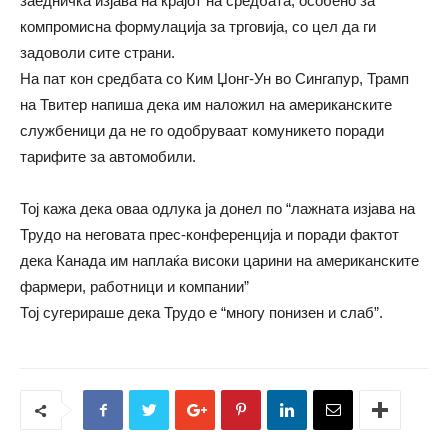
заедничка изјава на крајот на средбата, особено за
компромисна формулација за трговија, со цел да ги
задоволи сите страни.
На пат кон средбата со Ким Џонг-Ун во Сингапур, Трамп
на Твитер напиша дека им наложил на американските
службеници да не го одобруваат комуникето поради
тарифите за автомобили.
Тој кажа дека оваа одлука ја донел по “лажната изјава на
Трудо на неговата прес-конференција и поради фактот
дека Канада им наплаќа високи царини на американските
фармери, работници и компании”
Тој сугерираше дека Трудо е “многу понизен и слаб”.