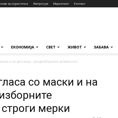
слови за користење
Импресум
Маркетинг
Контакт
ЕКОНОМИЈА
СВЕТ
ЖИВОТ
ЗАБАВА
маски и на дистанца , предизборните активности...
гласа со маски и на
дизборните
 строги мерки