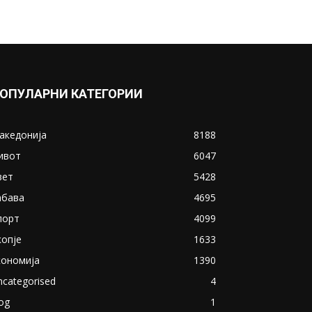
ОПУЛАРНИ КАТЕГОРИИ
акедонија
8188
ивот
6047
вет
5428
абава
4695
порт
4099
копје
1633
кономија
1390
ncategorised
4
og
1