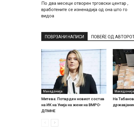
По два месеци отворен трговски центар ,
вработените се изненадија од она што го
видоа
ПОВРЗАНИ НАПИСИ
ПОВЕЌЕ ОД АВТОРО
Македонија
Македонија
Митева: Потврден новиот состав
На Табановц
на ИК на Унија на жени на ВМРО-
државјанин
ДПМНЕ