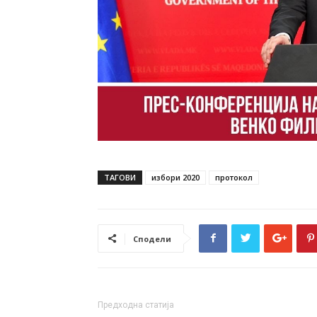
ТАГОВИ
избори 2020
протокол
Сподели
Предходна статија