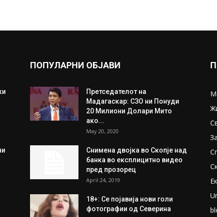
ПОПУЛАРНИ ОБЈАВИ
П
ки
Претседателот на
М
Мадагаскар: СЗО ни Понуди
Ж
20 Милиони Долари Мито
ако...
С
May 20, 2020
З
ни
Снимена двојка во Скопје над
С
банка во експлицитно видео
С
пред прозорец
April 24, 2019
Е
U
18+: Се појавија нови голи
фотографии од Северина
bl