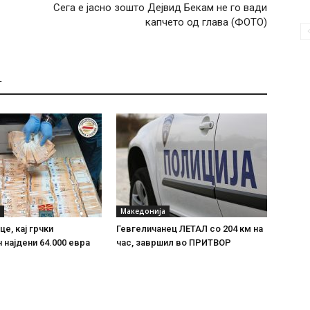
Сега е јасно зошто Дејвид Бекам не го вади
капчето од глава (ФОТО)
Т
Македонија
е, кај грчки
Гевгеличанец ЛЕТАЛ со 204 км на
 најдени 64.000 евра
час, завршил во ПРИТВОР