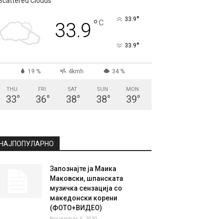
СКОПЈЕ
Scattered Clouds
°
33.9
°
C
33.9
°
33.9
19 %
4kmh
34 %
THU
FRI
SAT
SUN
MON
33
°
36
°
38
°
38
°
39
°