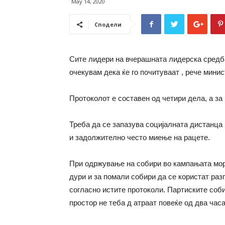
May 14, 2020
Сподели
Сите лидери на вчерашната лидерска средба 
очекувам дека ќе го почитуваат , рече мини
Протоколот е составен од четири дела, а з
Треба да се запазува социјалната дистанца 
и задолжително често миење на рацете.
При одржување на собири во кампањата мора
дури и за помали собири да се користат раз
согласно истите протоколи. Партиските соби
простор не теба д атраат повеќе од два часа