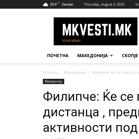
C
33.9
Thursday, August 6, 2026
У
Скопје
МК
Вести
ПОЧЕТНА
МАКЕДОНИЈА
СКОПЈЕ
Почетна
Македонија
Филипче: Ќе се гласа со 
Македонија
Филипче: Ќе се 
дистанца , пре
активности под