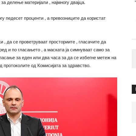
за делење материјали , најмногу двајца.
гу педесет проценти , а превозниците да користат
и , да се проветруваат просториите , гласачите да
ред и по гласањето , а маската ја симнуваат само за
ласање за еден или два часа за да се избегне метеж на
од протоколите од Комисијата за здравство.