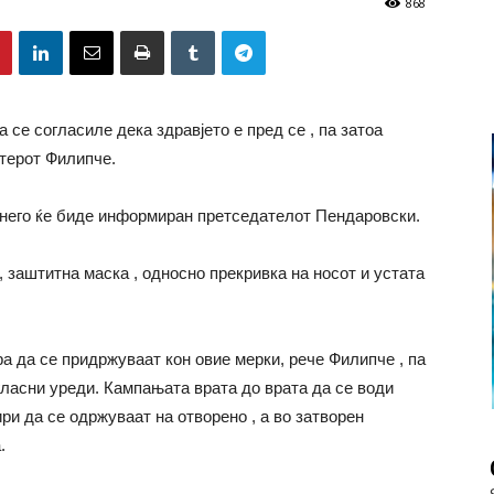
868
се согласиле дека здравјето е пред се , па затоа
стерот Филипче.
а него ќе биде информиран претседателот Пендаровски.
, заштитна маска , односно прекривка на носот и устата
 да се придржуваат кон овие мерки, рече Филипче , па
гласни уреди. Кампањата врата до врата да се води
ри да се одржуваат на отворено , а во затворен
.