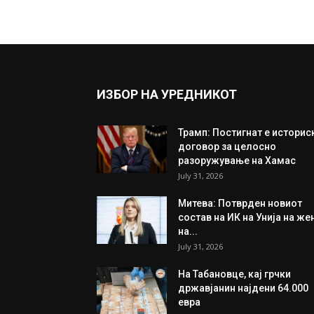
ИЗБОР НА УРЕДНИКОТ
Трамп: Постигнат е историс
договор за целосно
разоружување на Хамас
July 31, 2026
Митева: Потврден новиот
состав на ИК на Унија на же
на...
July 31, 2026
На Табановце, кај грчки
државјанин најдени 64.000
евра