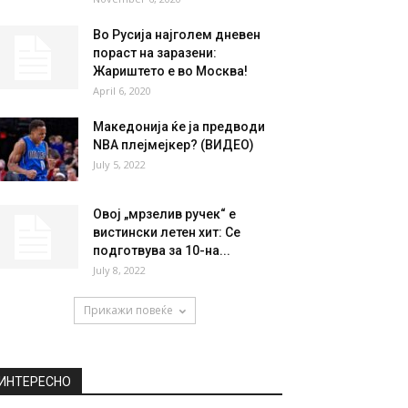
НАЈПОПУЛАРНО
Запознајте ја Маика
Маковски, шпанската
музичка сензација со
македонски корени
(ФОТО+ВИДЕО)
November 6, 2020
Во Русија најголем дневен
пораст на заразени:
Жариштето е во Москва!
April 6, 2020
Македонија ќе ја предводи
NBA плејмејкер? (ВИДЕО)
July 5, 2022