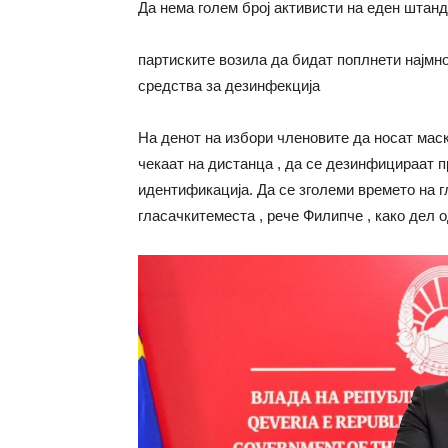
Да нема голем број активисти на еден штанд 
партиските возила да бидат поплнети најмно
средства за дезинфекција
На денот на избори членовите да носат маск
чекаат на дистанца , да се дезинфицираат п
идентификација. Да се зголеми времето на г
гласачкитеместа , рече Филипче , како дел 