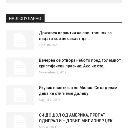
СКОПЈЕ
Clear Sky
°
21.7
°
C
21.7
°
21.7
65 %
2.3kmh
0 %
SUN
MON
TUE
WED
THU
37
°
39
°
41
°
42
°
40
°
НАЈПОПУЛАРНО
Државен карантин на свој трошок за
лицата кои не сакаат да...
June 10, 2020
Вечерва се отвора небото пред големиот