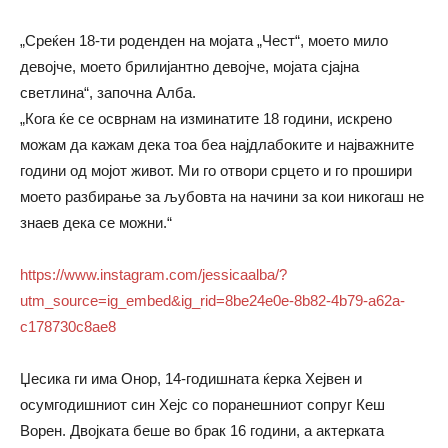
„Среќен 18-ти роденден на мојата „Чест“, моето мило
девојче, моето брилијантно девојче, мојата сјајна
светлина“, започна Алба.
„Кога ќе се осврнам на изминатите 18 години, искрено
можам да кажам дека тоа беа најдлабоките и најважните
години од мојот живот. Ми го отвори срцето и го прошири
моето разбирање за љубовта на начини за кои никогаш не
знаев дека се можни.“
https://www.instagram.com/jessicaalba/?
utm_source=ig_embed&ig_rid=8be24e0e-8b82-4b79-a62a-
c178730c8ae8
Џесика ги има Онор, 14-годишната ќерка Хејвен и
осумгодишниот син Хејс со поранешниот сопруг Кеш
Ворен. Двојката беше во брак 16 години, а актерката