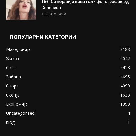
ПОПУЛАРНИ ОБЈАВИ
Претседателот на Мадагаскар: СЗО ни
Понуди 20 Милиони Долари Мито ако...
May 20, 2020
Снимена двојка во Скопје над банка во
експлицитно видео пред прозорец
April 24, 2019
18+: Се појавија нови голи фотографии од
Северина
August 21, 2018
ПОПУЛАРНИ КАТЕГОРИИ
Македонија
8188
Живот
6047