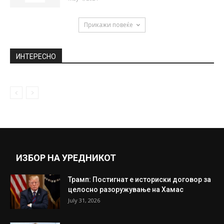
христијански празник: Ако не сте...
November 7, 2019
Игуаин пристигна во Милан: Се надевам
дека ќе стигнеме далеку
August 2, 2018
СИ ДОШОЛ ОД АМЕРИКА, ПРВПАТ
ОДИГРАЛ И – ДОБИЛ МИЛИОНЕР ЏЕК...
May 4, 2021
Прикажи повеќе
ИНТЕРЕСНО