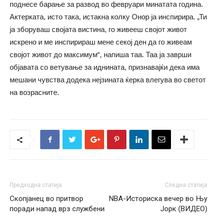
поднесе барање за развод во февруари минатата година.
Актерката, исто така, истакна колку Онор ја инспирира. „Ти
ја зборуваш својата вистина, го живееш својот живот
искрено и ме инспирираш мене секој ден да го живеам
својот живот до максимум“, напиша таа. Таа ја заврши
објавата со ветување за иднината, признавајќи дека има
мешани чувства додека нејзината ќерка влегува во светот
на возрасните.
Предходна статија
Следна статија
Скопјанец во притвор
NBA-Историска вечер во Њу
поради напад врз службени
Јорк (ВИДЕО)