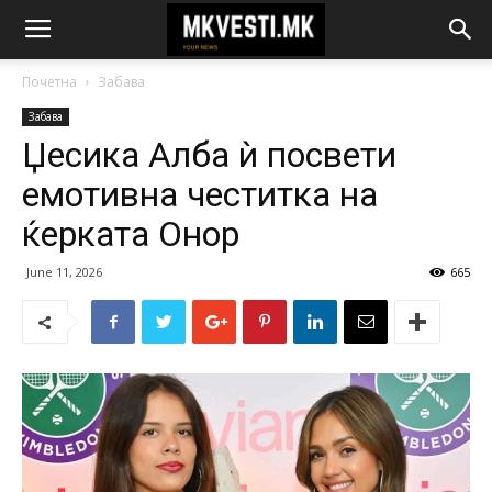
Почетна
Забава
Забава
Џесика Алба ѝ посвети
емотивна честитка на
ќерката Онор
June 11, 2026
665