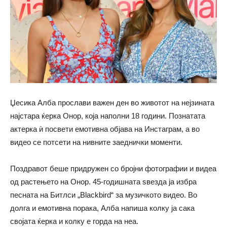
Џесика Алба прослави важен ден во животот на нејзината
најстара ќерка Онор, која наполни 18 години. Познатата
актерка ѝ посвети емотивна објава на Инстаграм, а во
видео се потсети на нивните заеднички моменти.
Поздравот беше придружен со бројни фотографии и видеа
од растењето на Онор. 45-годишната ѕвезда ја избра
песната на Битлси „Blackbird“ за музичкото видео. Во
долга и емотивна порака, Алба напиша колку ја сака
својата ќерка и колку е горда на неа.