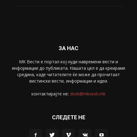
Свет
5428
Забава
4695
Спорт
4099
Скопје
1633
Економија
1390
Uncategorised
4
blog
1
ЗА НАС
МК Вести е портал коj нуди навремени вести и