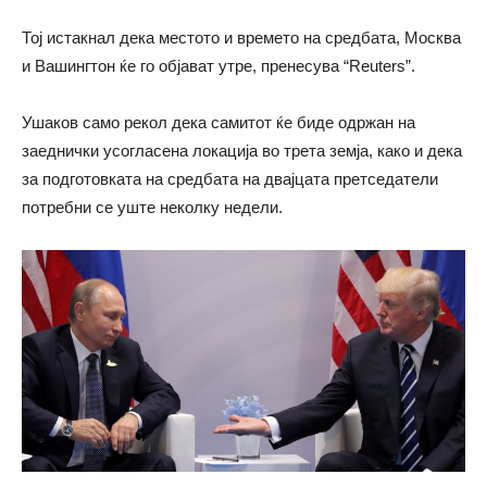
Тој истакнал дека местото и времето на средбата, Москва
и Вашингтон ќе го објават утре, пренесува “Reuters”.
Ушаков само рекол дека самитот ќе биде одржан на
заеднички усогласена локација во трета земја, како и дека
за подготовката на средбата на двајцата претседатели
потребни се уште неколку недели.