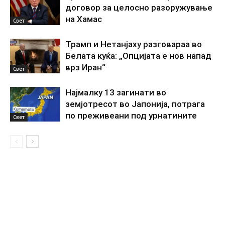
договор за целосно разоружување
на Хамас
Свет
Трамп и Нетанјаху разговараа во
Белата куќа: „Опцијата е нов напад
врз Иран“
Свет
Најмалку 13 загинати во
земјотресот во Јапонија, потрага
по преживеани под урнатините
Свет