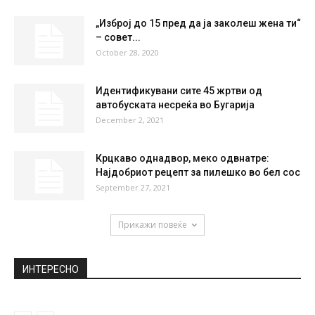
FRI
SAT
SUN
MON
TUE
35
°
37
°
39
°
39
°
28
°
НАЈПОПУЛАРНО
Пролетен фустан број 1: За секоја пригода
и за секоја жена!
April 4, 2019
„Изброј до 15 пред да ја заколеш жена ти“
– совет...
October 28, 2020
Идентификувани сите 45 жртви од
автобуската несреќа во Бугарија
December 2, 2021