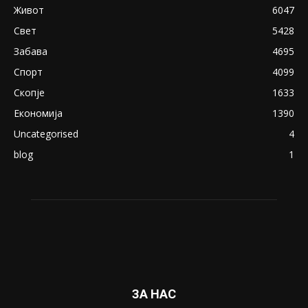
April 24, 2019
18+: Се појавија нови голи фотографии од
Северина
August 21, 2018
ПОПУЛАРНИ КАТЕГОРИИ
Македонија
8188
Живот
6047
Свет
5428
Забава
4695
Спорт
4099
Скопје
1633
Економија
1390
Uncategorised
4