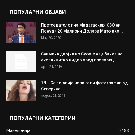
July 31, 2026
Митева: Потврден новиот состав на ИК на
Унија на жени на...
July 31, 2026
На Табановце, кај грчки државјанин
најдени 64.000 евра
July 31, 2026
ПОПУЛАРНИ ОБЈАВИ
Претседателот на Мадагаскар: СЗО ни
Понуди 20 Милиони Долари Мито ако...
May 20, 2020
Снимена двојка во Скопје над банка во
експлицитно видео пред прозорец