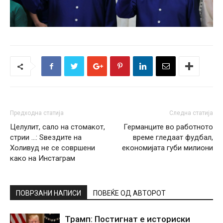
Предходна статија
Следна статија
Целулит, сало на стомакот,
Германците во работното
стрии …: Ѕвездите на
време гледаат фудбал,
Холивуд не се совршени
економијата губи милиони
како на Инстаграм
ПОВРЗАНИ НАПИСИ
ПОВЕЌЕ ОД АВТОРОТ
Трамп: Постигнат е историски