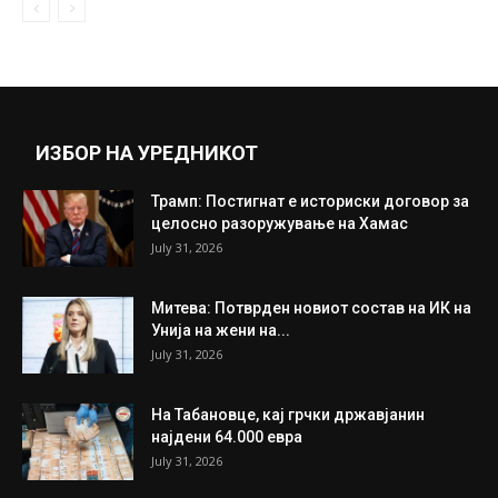
Крцкаво однадвор, меко одвнатре:
Најдобриот рецепт за пилешко во бел сос
September 27, 2021
Прикажи повеќе
ИНТЕРЕСНО
ИЗБОР НА УРЕДНИКОТ
Трамп: Постигнат е историски договор за
целосно разоружување на Хамас