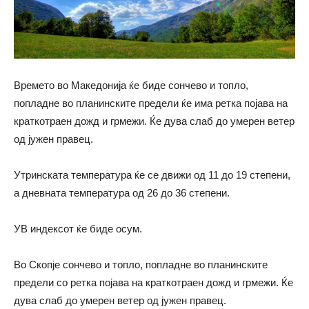
Времето во Македонија ќе биде сончево и топло,
попладне во планинските предели ќе има ретка појава на
краткотраен дожд и грмежи. Ќе дува слаб до умерен ветер
од јужен правец.
Утринската температура ќе се движи од 11 до 19 степени,
а дневната температура од 26 до 36 степени.
УВ индексот ќе биде осум.
Во Скопје сончево и топло, попладне во планинските
предели со ретка појава на краткотраен дожд и грмежи. Ќе
дува слаб до умерен ветер од јужен правец.