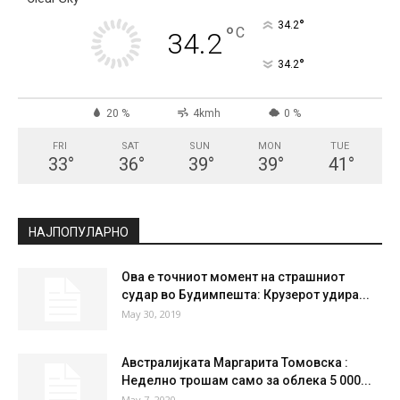
°
34.2
°
C
34.2
°
34.2
20 %
4kmh
0 %
FRI
SAT
SUN
MON
TUE
33
°
36
°
39
°
39
°
41
°
НАЈПОПУЛАРНО
Ова е точниот момент на страшниот
судар во Будимпешта: Крузерот удира...
May 30, 2019
Австралијката Маргарита Томовска :
Неделно трошам само за облека 5 000...
May 7, 2020