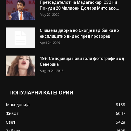
Претседателот на Мадагаскар: СЗО ни
Понуди 20 Милиони Долари Мито ако...
May 20, 2020
Снимена двојка во Скопје над банка во
експлицитно видео пред прозорец
April 24, 2019
18+: Се појавија нови голи фотографии од
Северина
August 21, 2018
ПОПУЛАРНИ КАТЕГОРИИ
Македонија
8188
Живот
6047
Свет
5428
Забава
4695