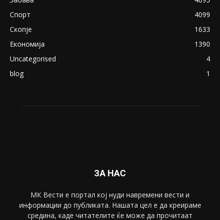
Спорт
4099
Скопје
1633
Економија
1390
Uncategorised
4
blog
1
ЗА НАС
МК Вести е портал коj нуди навремени вести и
информации до публиката. Нашата цел е да креираме
средина, каде читателите ќе може да прочитаат