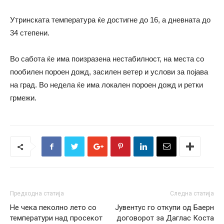
Утринската температура ќе достигне до 16, а дневната до
34 степени.
Во сабота ќе има поизразена нестабилност, на места со
пообилен пороен дожд, засилен ветер и услови за појава
на град. Во недела ќе има локален пороен дожд и ретки
грмежи.
Предходна статија
Следна статија
Не чека пеколно лето со
Јувентус го откупи од Баерн
температури над просекот
договорот за Даглас Коста