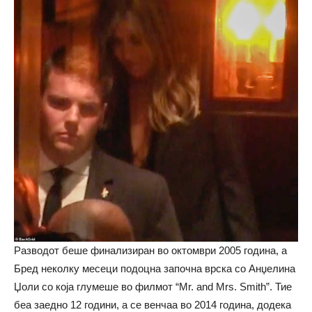
Разводот беше финализиран во октомври 2005 година, а
Бред неколку месеци подоцна започна врска со Анџелина
Џоли со која глумеше во филмот “Mr. and Mrs. Smith”. Тие
беа заедно 12 години, а се венчаа во 2014 година, додека