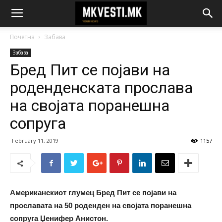
Почетна
Забава
Забава
Бред Пит се појави на
роденденската прослава
на својата поранешна
сопруга
February 11, 2019
1157
Американскиот глумец Бред Пит се појави на
прославата на 50 роденден на својата поранешна
сопруга Џенифер Анистон.