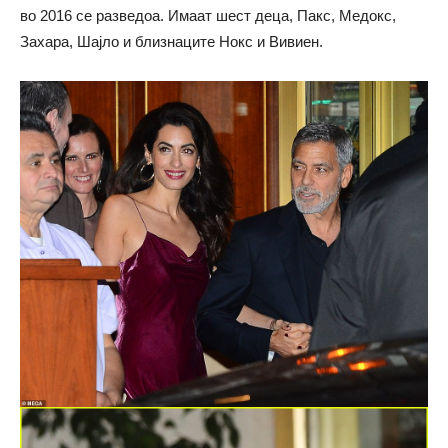
во 2016 се разведоа. Имаат шест деца, Пакс, Медокс,
Захара, Шајло и близнаците Нокс и Вивиен.