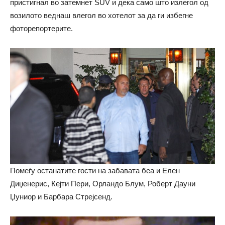
пристигнал во затемнет SUV и дека само што излегол од
возилото веднаш влегол во хотелот за да ги избегне
фоторепортерите.
Помеѓу останатите гости на забавата беа и Елен
Диџенерис, Кејти Пери, Орландо Блум, Роберт Дауни
Џуниор и Барбара Стрејсенд.