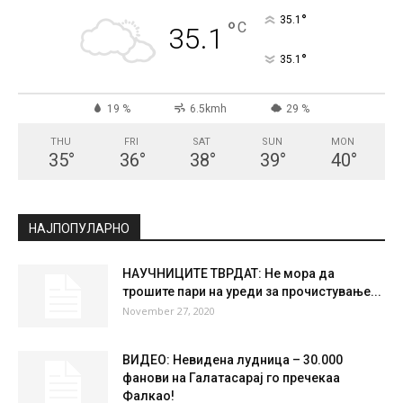
°
35.1
°
C
35.1
°
35.1
19 %
6.5kmh
29 %
THU
FRI
SAT
SUN
MON
35
°
36
°
38
°
39
°
40
°
НАЈПОПУЛАРНО
НАУЧНИЦИТЕ ТВРДАТ: Не мора да
трошите пари на уреди за прочистување...
November 27, 2020
ВИДЕО: Невидена лудница – 30.000
фанови на Галатасарај го пречекаа
Фалкао!