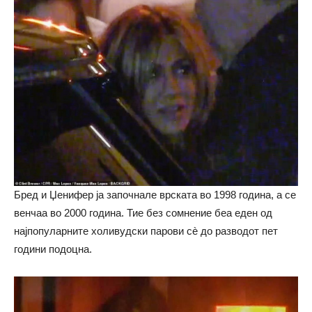
Бред и Џенифер ја започнале врската во 1998 година, а се
венчаа во 2000 година. Тие без сомнение беа еден од
најпопуларните холивудски парови сè до разводот пет
години подоцна.