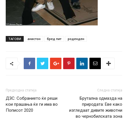
ТАГОВИ
анистон
бред пит
роденден
Предходна статија
Следна статија
ДЗС: Собранието ќе реши
Брутална одмазда на
кои прашања ќе ги има во
природата: Еве како
Пописот 2020
изгледаат дивите животни
во чернобилската зона