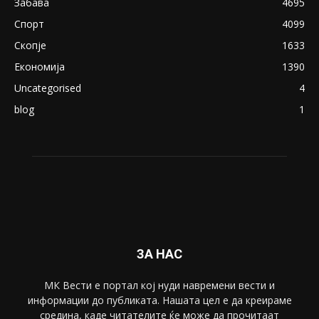
Забава
4695
Спорт
4099
Скопје
1633
Економија
1390
Uncategorised
4
blog
1
ЗА НАС
МК Вести е портал коj нуди навремени вести и
информации до публиката. Нашата цел е да креираме
средина, каде читателите ќе може да прочитаат