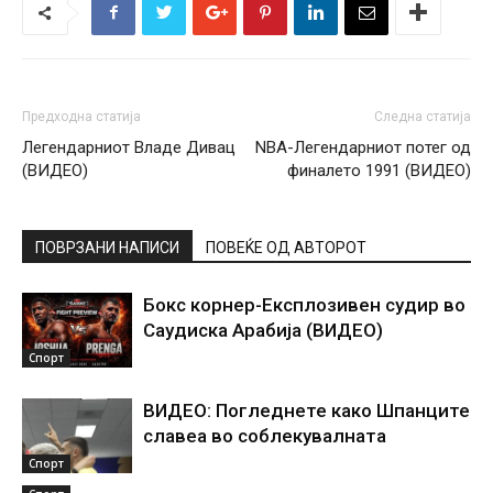
Предходна статија
Следна статија
Легендарниот Владе Дивац
NBA-Легендарниот потег од
(ВИДЕО)
финалето 1991 (ВИДЕО)
ПОВРЗАНИ НАПИСИ
ПОВЕЌЕ ОД АВТОРОТ
Бокс корнер-Експлозивен судир во
Саудиска Арабија (ВИДЕО)
Спорт
ВИДЕО: Погледнете како Шпанците
славеа во соблекувалната
Спорт