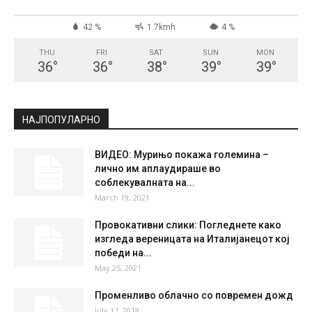
СКОПЈЕ
Clear Sky
°
20.6
°
C
20.6
°
20.6
42 %
1.7kmh
4 %
THU
FRI
SAT
SUN
MON
36
°
36
°
38
°
39
°
39
°
НАЈПОПУЛАРНО