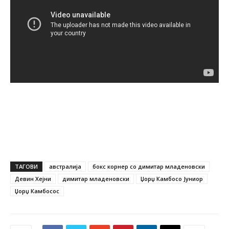
ТАГОВИ
австралија
бокс корнер со димитар младеновски
Девин Хејни
димитар младеновски
Џорџ Камбосо Јуниор
Џорџ Камбосос