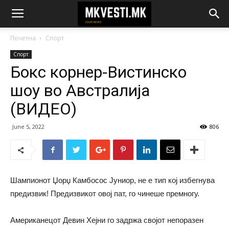
Почетна
Спорт
Спорт
Бокс корнер-Вистинско
шоу во Австралија
(ВИДЕО)
June 5, 2022
806
Шампионот Џорџ Камбосос Јуниор, не е тип кој избегнува
предизвик! Предизвикот овој пат, го чинеше премногу.
Американецот Девин Хејни го задржа својот непоразен