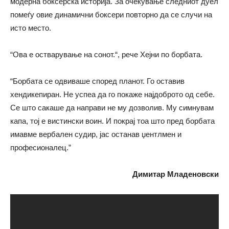
модерна боксерска историја. За очекување следниот дуел
помеѓу овие динамични боксери повторно да се случи на
исто место.
“Ова е остварување на сонот.“, рече Хеjни по борбата.
“Борбата се одвиваше според планот. Го оставив
хендикепиран. Не успеа да го покаже најдоброто од себе.
Се што сакаше да направи не му дозволив. Му симнувам
капа, тој е вистински воин. И покрај тоа што пред борбата
имавме вербален судир, јас останав џентлмен и
професионалец.”
Димитар Младеновски