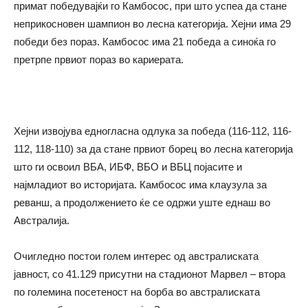
примат победувајќи го Камбосос, при што успеа да стане
неприкосновен шампион во лесна категорија. Хејни има 29
победи без пораз. Камбосос има 21 победа а синоќа го
претрпе првиот пораз во кариерата.
Хејни извојува едногласна одлука за победа (116-112, 116-
112, 118-110) за да стане првиот борец во лесна категорија
што ги освоил ВБА, ИБФ, ВБО и ВБЦ појасите и
најмладиот во историјата. Камбосос има клаузула за
реванш, а продолжението ќе се одржи уште еднаш во
Австралија.
Очигледно постои голем интерес од австралиската
јавност, со 41.129 присутни на стадионот Марвел – втора
по големина посетеност на борба во австралиската