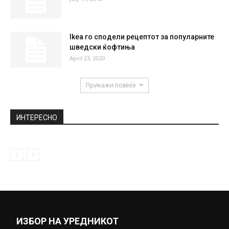
ВИДЕО: Мурињо покажа големина –
лично им аплаудираше во
соблекувалната на...
March 19, 2021
Провокативни слики: Погледнете како
изгледа вереницата на Италијанецот кој
победи на...
May 25, 2021
Променливо облачно со повремен дожд
July 17, 2018
Ikea го сподели рецептот за популарните
шведски ќофтиња
April 23, 2020
Прикажи повеќе