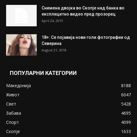
На Табановце, кај грчки државјанин
најдени 64.000 евра
July 31, 2026
ПОПУЛАРНИ ОБЈАВИ
Претседателот на Мадагаскар: СЗО ни
Понуди 20 Милиони Долари Мито ако...
May 20, 2020
Снимена двојка во Скопје над банка во
експлицитно видео пред прозорец
April 24, 2019
18+: Се појавија нови голи фотографии од
Северина
August 21, 2018