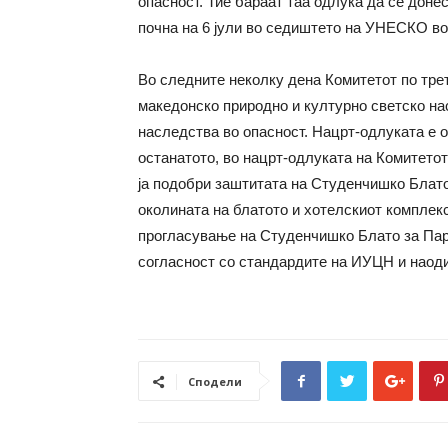
опасност. Тие бараат таа одлука да се донес
почна на 6 јули во седиштето на УНЕСКО во
Во следните неколку дена Комитетот по тре
македонско природно и културно светско на
наследства во опасност. Нацрт-одлуката е 
останатото, во нацрт-одлуката на Комитетот
ја подобри заштитата на Студенчишко Блато
околината на блатото и хотелскиот комплекс
прогласување на Студенчишко Блато за Парк
согласност со стандардите на ИУЦН и наодит
Сподели