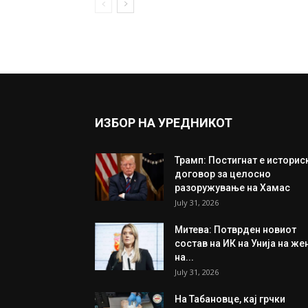
ИЗБОР НА УРЕДНИКОТ
Трамп: Постигнат е историс
договор за целосно
разоружување на Хамас
July 31, 2026
Митева: Потврден новиот
состав на ИК на Унија на же
на...
July 31, 2026
На Табановце, кај грчки