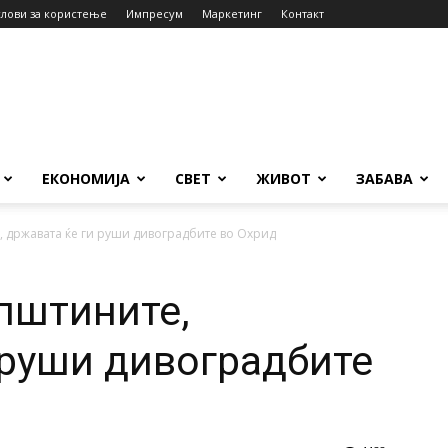
слови за користење
Импресум
Маркетинг
Контакт
ЕКОНОМИЈА
СВЕТ
ЖИВОТ
ЗАБАВА
, државата ќе ги руши дивоградбите во Охрид
општините,
 руши дивоградбите