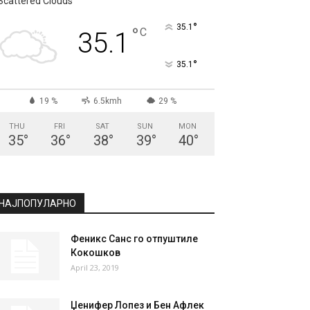
СКОПЈЕ
Scattered Clouds
°
35.1
°
C
35.1
°
35.1
19 %
6.5kmh
29 %
THU
FRI
SAT
SUN
MON
35
°
36
°
38
°
39
°
40
°