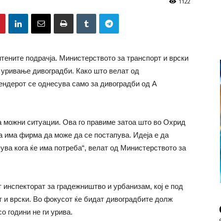
1122
тените подрачја. Министерството за транспорт и врски
а уривање дивоградби. Како што велат од
дерот се однесува само за дивоградби од А
а можни ситуации. Ова го правиме затоа што во Охрид
а има фирма да може да се постапува. Идеја е да
ува кога ќе има потреба“, велат од Министерството за
 инспекторат за градежништво и урбанизам, кој е под
 и врски. Во фокусот ќе бидат дивоградбите долж
о години не ги урива.