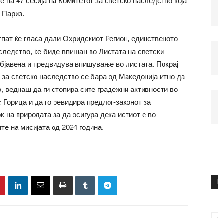
е на 47 сесија на Комитетот за светско наследство која
 Париз.
тпат ќе гласа дали Охридскиот Регион, единственото
следство, ќе биде впишан во Листата на светски
објавена и предвидува впишување во листата. Покрај
 за светско наследство се бара од Македонија итно да
, веднаш да ги стопира сите градежни активности во
 Горица и да го ревидира предлог-законот за
 на природата за да осигура дека истиот е во
е на мисијата од 2024 година.