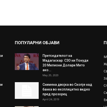
ПОПУЛАРНИ ОБЈАВИ
П
ки
Претседателот на
М
Мадагаскар: СЗО ни Понуди
Ж
20 Милиони Долари Мито
ако...
С
May 20, 2020
З
ни
Снимена двојка во Скопје над
С
банка во експлицитно видео
С
пред прозорец
April 24, 2019
Е
U