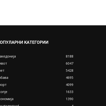
ОПУЛАРНИ КАТЕГОРИИ
акедонија
8188
ивот
6047
вет
5428
абава
4695
порт
4099
копје
1633
кономија
1390
ncategorised
4