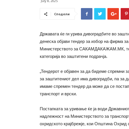
July 8, 2025
Сподели
Државата ќе ги урива дивоградбите во зашти
денеска објави тендер за избор на фирма з
Министерството за САКАМДАКАЖАМ.МК, тен
категорија во заштитени подрачја.
„Тендерот е објавен за да бидеме спремни з
за заштитениот дел има дивоградби, па за д
имаме спремен тендер да може да се постап
транспорт и врски.
Постапката за уривање ќе ја води Државниот
надлежност на Министерството за транспорт
охридското крајбрежје, кои Општина Охрид с