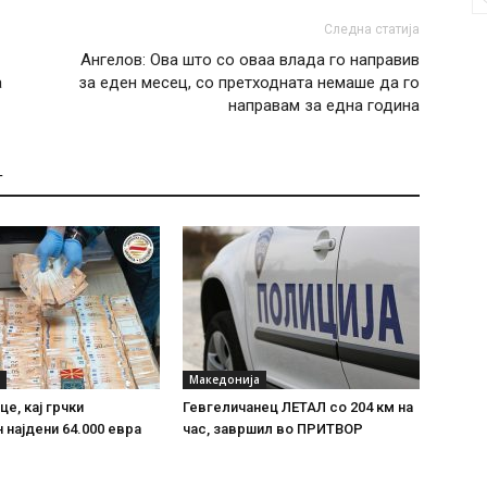
Следна статија
Ангелов: Ова што со оваа влада го направив
а
за еден месец, со претходната немаше да го
направам за една година
Т
Македонија
е, кај грчки
Гевгеличанец ЛЕТАЛ со 204 км на
 најдени 64.000 евра
час, завршил во ПРИТВОР