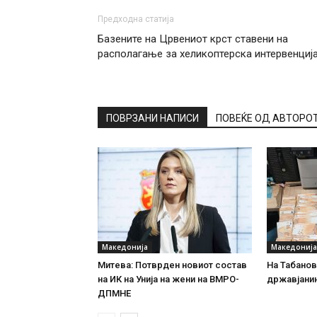
Предходна статија
Базените на Црвениот крст ставени на
располагање за хеликоптерска интервенциј
ПОВРЗАНИ НАПИСИ
ПОВЕЌЕ ОД АВТОРО
Македонија
Македонија
Митева: Потврден новиот состав
На Табановц
на ИК на Унија на жени на ВМРО-
државјанин
ДПМНЕ