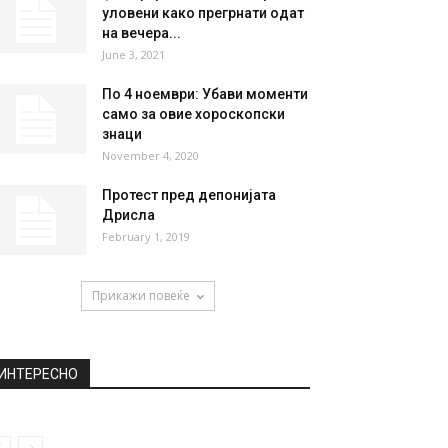
НАЈПОПУЛАРНО
Феникс Санс го отпуштиле
Кокошков
April 23, 2019
Џенифер Лопез и Бен Афлек
уловени како прегрнати одат
на вечера...
June 3, 2021
По 4 ноември: Убави моменти
само за овие хороскопски
знаци
November 4, 2020
Протест пред депонијата