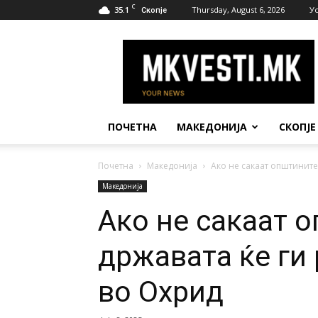
C
35.1
Thursday, August 6, 2026
У
Скопје
МК
Вести
ПОЧЕТНА
МАКЕДОНИЈА
СКОПЈЕ
Почетна
Македонија
Ако не сакаат општините
Македонија
Ако не сакаат 
државата ќе ги
во Охрид