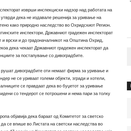
нспекторат изврши инспекциски надзор над работата на
утврди дека не издавале решенија за уривање на
тено како природно наследство во Охридскиот Регион.
тинските инспектори, Државниот градежен инспекторат
т и врски и до градоначалникот на Општина Охрид,
коа дека чекаат Државниот градежен инспекторат да
енциите за постапување со дивоградбите.
и рушат дивоградбите оти немаат фирма за уривање и
ендер не се уриваат големи објекти, згради и хотели,
чалниците се правдаат дека во буџетот за уривање
видени со тендерот се потрошени и нема пари за толку
ропа објавија дека бараат од Комитетот за светско
да се впише во Листата на светски наследства во