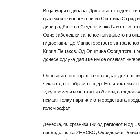
Во јануари годинава, Државниот градежен и
градежните инспектори во Општина Охрид и 
дивоградбите во Студенчишко Блато, зашти
Овие забелешки за непостапувањето на опш
ги доставил до Министерството за транспор
Кирил Пецаков. Од Општина Охрид тогаш ре
донесе одлука дали ќе им сe одземат ингер
Општините постојано се правдаат дека не г
чекаат да се објави тендер. Но, и кога има т
туку времени и монтажни објекти, а градона
немаат толку пари или оти средствата пред
голем зафат.
Денеска, 40 организации од регионот и од Ев
наследство на УНЕСКО, Охридскиот Регион 