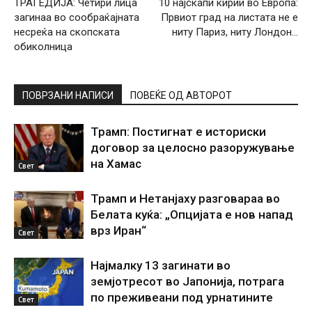
ТРАГЕДИЈА: Четири лица
10 најскапи кирии во Европа:
загинаа во сообраќајната
Првиот град на листата не е
несреќа на скопската
ниту Париз, ниту Лондон…
обиколница
ПОВРЗАНИ НАПИСИ
ПОВЕЌЕ ОД АВТОРОТ
Трамп: Постигнат е историски
договор за целосно разоружување
на Хамас
Свет
Трамп и Нетанјаху разговараа во
Белата куќа: „Опцијата е нов напад
врз Иран“
Свет
Најмалку 13 загинати во
земјотресот во Јапонија, потрага
по преживеани под урнатините
Свет