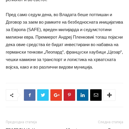
Пред само седум дена, во Владата беше потпишан и
Договор за заем во рамките на безбедносната иницијатива
за Европа (SAFE), вреден милијарда и седумстотини
милиони евра. Премиерот Андреј Пленковиќ тогаш појасни
дека овие средства ќе бидат инвестирани во набавка на
германски тенкови „Леопард“, француски хаубици „Цезар“,
чешки камиони за транспорт и логистика на хрватската
војска, како и во различни видови муниција.
Предходна статија
Следна статија