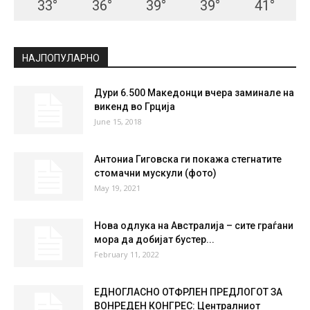
СКОПЈЕ
Clear Sky
°
34.2
°
C
34.2
°
34.2
20 %
4kmh
0 %
FRI
SAT
SUN
MON
TUE
33
°
36
°
39
°
39
°
41
°
НАЈПОПУЛАРНО
Дури 6.500 Македонци вчера заминале на
викенд во Грција
June 15, 2018