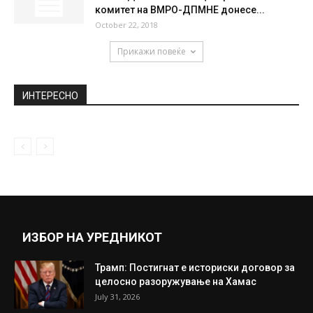
Антониа Гиговска ги покажа стегнатите
стомачни мускули (фото)
May 19, 2021
Нова одлука на Австралија – сите граѓани
мора да добијат бустер...
February 11, 2022
ЕДНОГЛАСНО ОТФРЛЕН ПРЕДЛОГОТ ЗА
ВОНРЕДЕН КОНГРЕС: Централниот
комитет на ВМРО-ДПМНЕ донесе...
October 22, 2018
Прикажи повеќе
ИНТЕРЕСНО