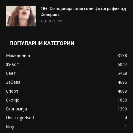
ПОПУЛАРНИ ОБЈАВИ
Претседателот на Мадагаскар: СЗО ни
Понуди 20 Милиони Долари Мито ако...
May 20, 2020
Снимена двојка во Скопје над банка во
експлицитно видео пред прозорец
April 24, 2019
18+: Се појавија нови голи фотографии од
Северина
August 21, 2018
ПОПУЛАРНИ КАТЕГОРИИ
Македонија
8188