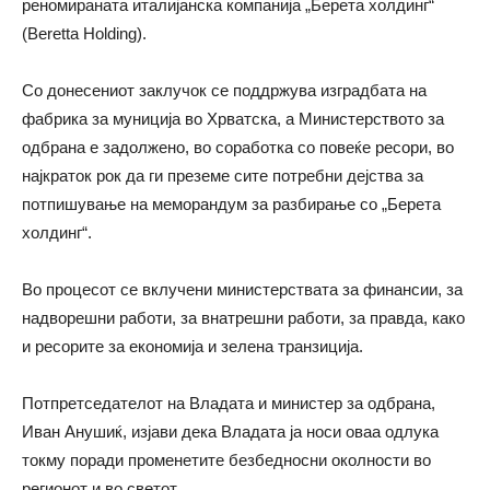
реномираната италијанска компанија „Берета холдинг“
(Beretta Holding).
Со донесениот заклучок се поддржува изградбата на
фабрика за муниција во Хрватска, а Министерството за
одбрана е задолжено, во соработка со повеќе ресори, во
најкраток рок да ги преземе сите потребни дејства за
потпишување на меморандум за разбирање со „Берета
холдинг“.
Во процесот се вклучени министерствата за финансии, за
надворешни работи, за внатрешни работи, за правда, како
и ресорите за економија и зелена транзиција.
Потпретседателот на Владата и министер за одбрана,
Иван Анушиќ, изјави дека Владата ја носи оваа одлука
токму поради променетите безбедносни околности во
регионот и во светот.