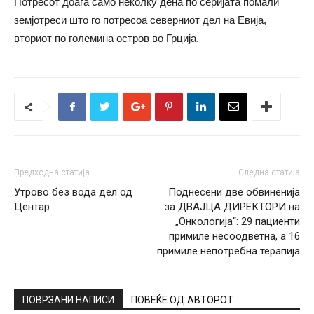
Потресот доаѓа само неколку дена по серијата помали
земјотреси што го потресоа северниот дел на Евија,
вториот по големина остров во Грција.
Предходна статија
Следна статија
Утрово без вода дел од
Поднесени двe обвиненија
Центар
за ДВАЈЦА ДИРЕКТОРИ на
„Онкологија“: 29 пациенти
примиле несоодветна, а 16
примиле непотребна терапија
ПОВРЗАНИ НАПИСИ
ПОВЕЌЕ ОД АВТОРОТ