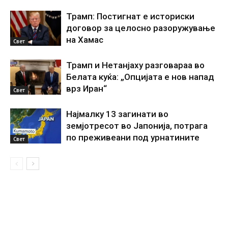
Трамп: Постигнат е историски
договор за целосно разоружување
на Хамас
Свет
Трамп и Нетанјаху разговараа во
Белата куќа: „Опцијата е нов напад
врз Иран“
Свет
Најмалку 13 загинати во
земјотресот во Јапонија, потрага
по преживеани под урнатините
Свет