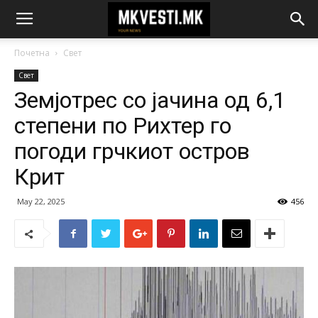
Почетна
Свет
Свет
Земјотрес со јачина од 6,1
степени по Рихтер го
погоди грчкиот остров
Крит
May 22, 2025
456