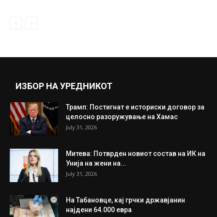
Раста проговори за животот поминат зад
решетки: „Една ќелија делевме 12...
March 29, 2021
Прикажи повеќе
ИНТЕРЕСНО
ИЗБОР НА УРЕДНИКОТ