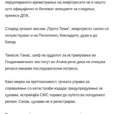
перцепираното времетраење на земјотресите не е нешто
што официјално го бележат агенциите за следење,
пренесе ДПА.
Според грчкиот весник „Прото Тема“, земјотресот силно се
почувствувал и на Пелопонез, Кикладите, дури и до
Кипар.
Танасис Ганас, шеф на одделот за истражување во
Геодинамичкиот институт во Атина рече дека не очекува
речиси никакви последователни потреси.
Како мерка на претпазливост, грчката управа за
справување со катастрофи издаде предупредување за
цунами, испраќајќи СМС пораки до луѓето во погодениот
регион. Сепак, цунами не е регистриран.