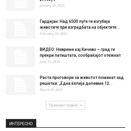
28 %
1.1kmh
3 %
THU
FRI
SAT
SUN
MON
36
°
36
°
38
°
39
°
40
°
НАЈПОПУЛАРНО
Чешката групација „Арикома“ го презема
„Сеавус“
January 20, 2021
Гардијан: Над 6500 луѓе ги изгубија
животите при изградбата на објектите...
February 24, 2021
ВИДЕО: Невреме кај Кичево – град ги
прекри патиштата, сообраќајот отежнат
June 17, 2019