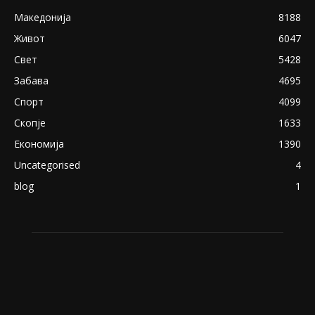
Снимена двојка во Скопје над банка во
експлицитно видео пред прозорец
April 24, 2019
18+: Се појавија нови голи фотографии од
Северина
August 21, 2018
ПОПУЛАРНИ КАТЕГОРИИ
Македонија
8188
Живот
6047
Свет
5428
Забава
4695
Спорт
4099
Скопје
1633
Економија
1390