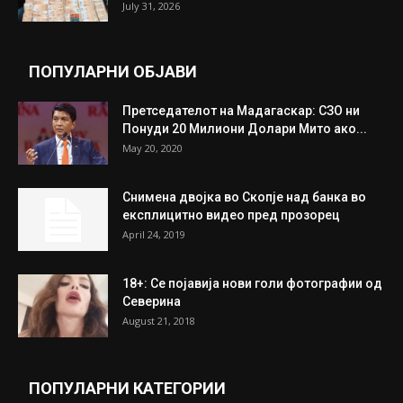
Трамп: Постигнат е историски договор за
целосно разоружување на Хамас
July 31, 2026
Митева: Потврден новиот состав на ИК на
Унија на жени на...
July 31, 2026
На Табановце, кај грчки државјанин
најдени 64.000 евра
July 31, 2026
ПОПУЛАРНИ ОБЈАВИ
Претседателот на Мадагаскар: СЗО ни
Понуди 20 Милиони Долари Мито ако...
May 20, 2020