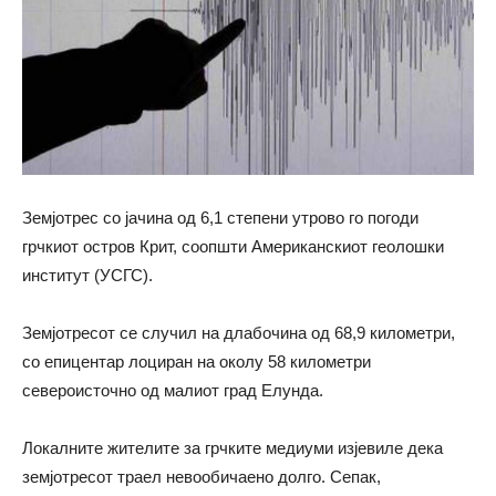
Земјотрес со јачина од 6,1 степени утрово го погоди
грчкиот остров Крит, соопшти Американскиот геолошки
институт (УСГС).
Земјотресот се случил на длабочина од 68,9 километри,
со епицентар лоциран на околу 58 километри
североисточно од малиот град Елунда.
Локалните жителите за грчките медиуми изјевиле дека
земјотресот траел невообичаено долго. Сепак,