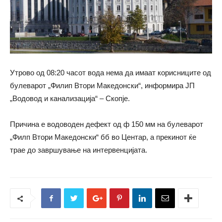
Утрово од 08:20 часот вода нема да имаат корисниците од
булеварот „Филип Втори Македонски“, информира ЈП
„Водовод и канализација“ – Скопје.
Причина е водоводен дефект од ф 150 мм на булеварот
„Филп Втори Македонски“ бб во Центар, а прекинот ќе
трае до завршување на интервенцијата.