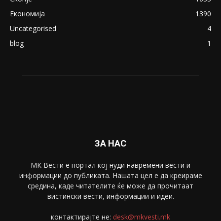
Економија
1390
Uncategorised
4
blog
1
ЗА НАС
МК Вести е портал коj нуди навремени вести и
информации до публиката. Нашата цел е да креираме
средина, каде читателите ќе може да прочитаат
вистински вести, информации и идеи.
контактирајте не:
desk@mkvesti.mk