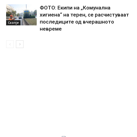
ФОТО: Екипи на „Комунална
хигиена“ на терен, се расчистуваат
последиците од вчерашното
Скопје
невреме