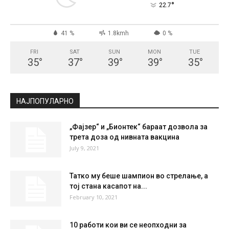
°
22.7
41 %
1.8kmh
0 %
FRI
SAT
SUN
MON
TUE
35
°
37
°
39
°
39
°
35
°
НАЈПОПУЛАРНО
„Фајзер“ и „Бионтек“ бараат дозвола за
трета доза од нивната вакцина
July 9, 2021
Татко му беше шампион во стрелање, а
тој стана касапот на...
February 10, 2021
10 работи кои ви се неопходни за