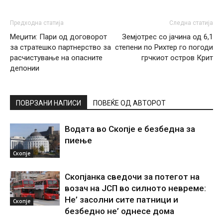
Предходна статија
Следна статија
Меџити: Пари од договорoт
Земјотрес со јачина од 6,1
за стратешко партнерство за
степени по Рихтер го погоди
расчистување на опасните
грчкиот остров Крит
депонии
ПОВРЗАНИ НАПИСИ
ПОВЕЌЕ ОД АВТОРОТ
Водата во Скопје е безбедна за
пиење
Скопје
Скопјанка сведочи за потегот на
возач на ЈСП во силното невреме:
Не’ засолни сите патници и
Скопје
безбедно не’ однесе дома