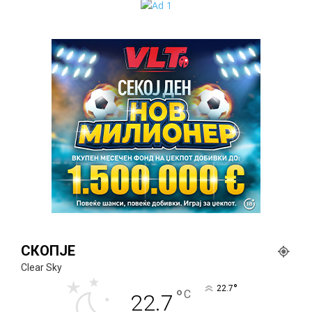
СКОПЈЕ
Clear Sky
°
22.7
°
C
22.7