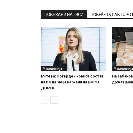
ПОВРЗАНИ НАПИСИ
ПОВЕЌЕ ОД АВТОРО
Македонија
Македонија
Митева: Потврден новиот состав
На Табановц
на ИК на Унија на жени на ВМРО-
државјанин
ДПМНЕ