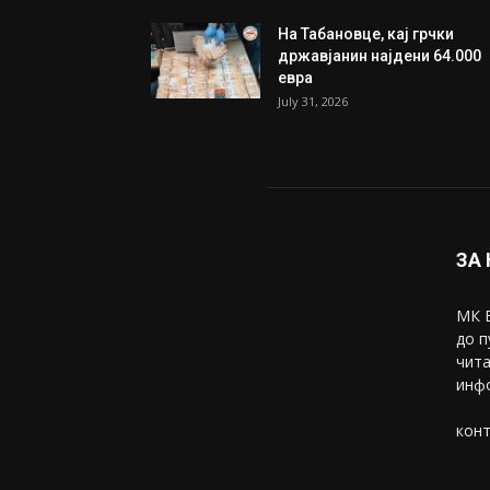
ИЗБОР НА УРЕДНИКОТ
Трамп: Постигнат е историс
договор за целосно
разоружување на Хамас
July 31, 2026
Митева: Потврден новиот
состав на ИК на Унија на же
на...
July 31, 2026
На Табановце, кај грчки
државјанин најдени 64.000
евра
July 31, 2026