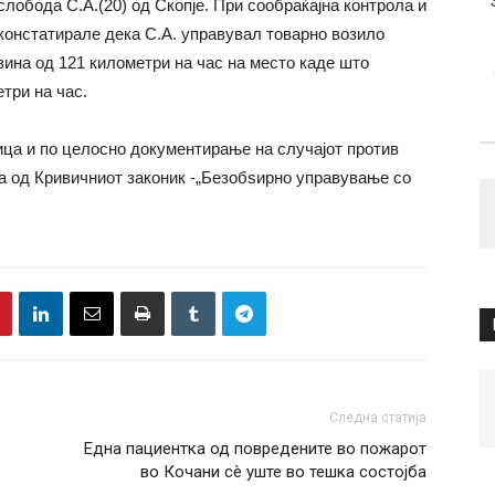
обода С.А.(20) од Скопје. При сообраќајна контрола и
констатирале дека С.А. управувал товарно возило
рзина од 121 километри на час на место каде што
три на час.
ца и по целосно документирање на случајот против
-а од Кривичниот законик -„Безобѕирно управување со
Следна статија
Една пациентка од повредените во пожарот
во Кочани сè уште во тешка состојба