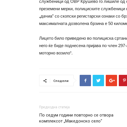
службеници од ОВР Крушево го лишиле од сл
преземени мерки, полициските службеници 
„дачиа” со скопски регистарски ознаки со б
максималната дозволена брзина е 50 киломе
Лицето било приведено во полициска сртани
него ќе биде поднесена пријава по член 297
моторно возило“.
Сподели
Предходна статија
По седум години повторно се отвора
комплексот „Македонско село“