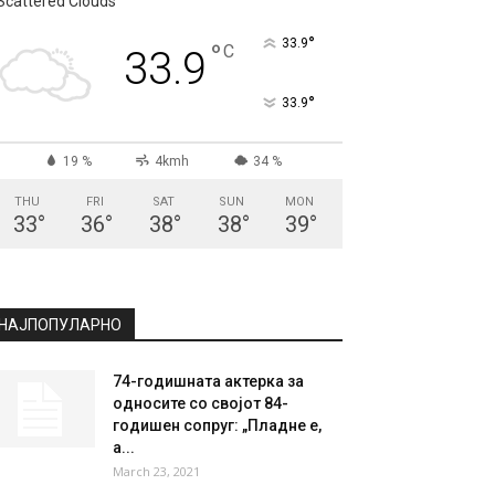
СКОПЈЕ
Scattered Clouds
°
33.9
°
C
33.9
°
33.9
19 %
4kmh
34 %
THU
FRI
SAT
SUN
MON
33
°
36
°
38
°
38
°
39
°