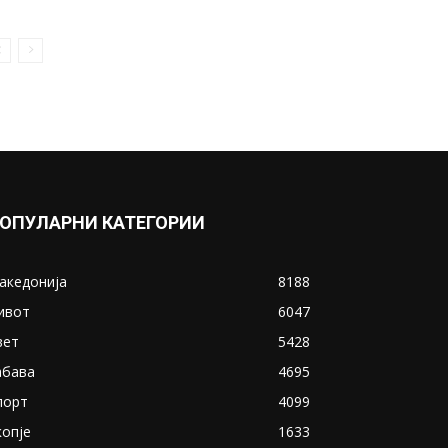
Снимил морничава сцена на
врвот на светот: Стотина
алпинисти поминуваат
покрај...
May 28, 2019
Прикажи повеќе
ИНТЕРЕСНО