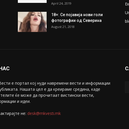
ПОПУЛАРНИ ОБЈАВИ
П
ки
Претседателот на
М
Мадагаскар: СЗО ни Понуди
Ж
20 Милиони Долари Мито
ако...
С
May 20, 2020
З
ни
Снимена двојка во Скопје над
С
банка во експлицитно видео
С
пред прозорец
April 24, 2019
Е
U
18+: Се појавија нови голи
фотографии од Северина
bl
August 21, 2018