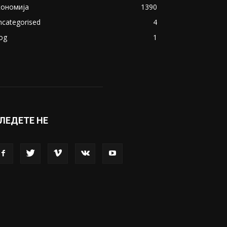
ОПУЛАРНИ КАТЕГОРИИ
акедонија
8188
ивот
6047
вет
5428
абава
4695
порт
4099
копје
1633
кономија
1390
ncategorised
4
og
1