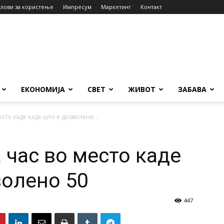
слови за користење
Импресум
Маркетинг
Контакт
ЕКОНОМИЈА
СВЕТ
ЖИВОТ
ЗАБАВА
есто каде каде што е дозволено...
 час во место каде
волено 50
447