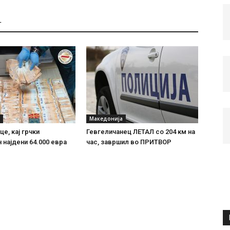
Т
Македонија
е, кај грчки
Гевгеличанец ЛЕТАЛ со 204 км на
 најдени 64.000 евра
час, завршил во ПРИТВОР