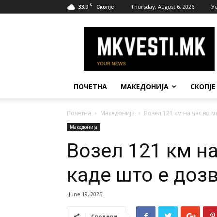
C
33.9
Thursday, August 6, 2026
У
Скопје
МК
Вести
ПОЧЕТНА
МАКЕДОНИЈА
СКОПЈЕ
Почетна
Македонија
Возел 121 км на час во м
Македонија
Возел 121 км на
каде што е доз
June 19, 2025
Сподели