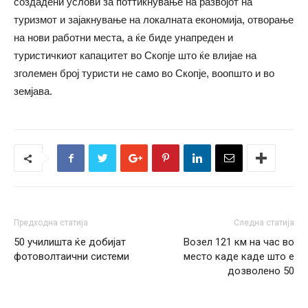
создадени услови за поттикнување на развојот на
туризмот и зајакнување на локалната економија, отворање
на нови работни места, а ќе биде унапреден и
туристичкиот капацитет во Скопје што ќе влијае на
зголемен број туристи не само во Скопје, воопшто и во
земјава.
Предходна статија
Следна статија
50 училишта ќе добијат
Возел 121 км на час во
фотоволтаични системи
место каде каде што е
дозволено 50