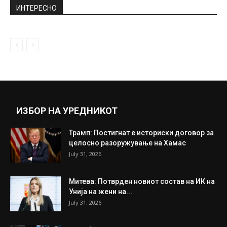
изненадување: По натпреварот ја видел
неа...
June 26, 2019
Македонци се претвораат во Албанци и
Турци преку ноќ за да...
December 25, 2019
Прикажи повеќе
ИНТЕРЕСНО