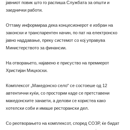
јавниот повик што го распиша Службата за општи и
заеднички работи.
Оттаму информираа дека концесионерот е избран на
законски и транспарентен начин, по пат на електронско
јавно наддавање, преку системот со кој управува
Министерството за финансии.
На отворањето, најавено е присуство на премиерот
Христијан Мицкоски.
Комплексот „Македонско село“ се состоеше од 12
автентични куќи, со простории каде се претставени
македонските занаети, а делови се користеа како
хотелски соби и имаше ресторански дел.
Со реотворањето на комплексот, според СОЗР, ќе бидат