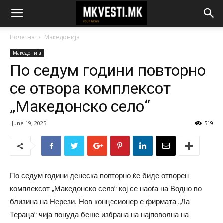
Почетна
Македонија
Македонија
По седум години повторно
се отвора комплексот
„Македонско село“
June 19, 2025
519
По седум години денеска повторно ќе биде отворен
комплексот „Македонско село“ кој се наоѓа на Водно во
близина на Нерези. Нов концесионер е фирмата „Ла
Тераца“ чија понуда беше избрана на најповолна на