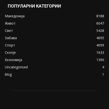
Снимена двојка во Скопје над банка во
експлицитно видео пред прозорец
April 24, 2019
18+: Се појавија нови голи фотографии од
Северина
August 21, 2018
ПОПУЛАРНИ КАТЕГОРИИ
Македонија
8188
Живот
6047
Свет
5428
Забава
4695
Спорт
4099