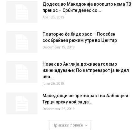
°
21.3
48 %
1.6kmh
5 %
FRI
SAT
SUN
MON
TUE
35
°
36
°
39
°
40
°
40
°
НАЈПОПУЛАРНО
Додека во Македонија воопшто нема ТВ
пренос – Србите денес со...
April 25, 2019
Повторно ќе биде хаос – Посебен
сообраќаен режим утре во Центар
December 19, 2018
Новак во Англија доживеа големо