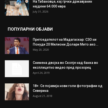
ИЗБОР НА УРЕДНИКОТ
Трамп: Постигнат е историски договор за
целосно разоружување на Хамас
July 31, 2026
Митева: Потврден новиот состав на ИК на
Унија на жени на...
July 31, 2026
На Табановце, кај грчки државјанин
најдени 64.000 евра
July 31, 2026
ПОПУЛАРНИ ОБЈАВИ
Претседателот на Мадагаскар: СЗО ни
Понуди 20 Милиони Долари Мито ако...
May 20, 2020