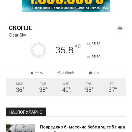
СКОПЈЕ
Clear Sky
°
35.8
°
C
35.8
°
35.8
22 %
3.5kmh
1 %
MON
TUE
WED
THU
FRI
36
°
38
°
40
°
38
°
37
°
НАЈПОПУЛАРНО
Повредено 6- месечно бебе и уште 5 лица