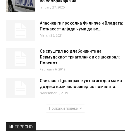
во сообраќајка на...
January 27, 2025
Апасиев ги проколна Филипче и Владата:
Петнаесет илјади чуми да ве...
March 25, 2021
Се спуштил во длабочините на
Бермудскиот триаголник и се шокирал:
Ловецот...
February 6, 2019
Светлана Црнокрак е ултра згодна мама
додека вози велосипед со помалата...
November 5, 2019
Прикажи повеќе
ИНТЕРЕСНО