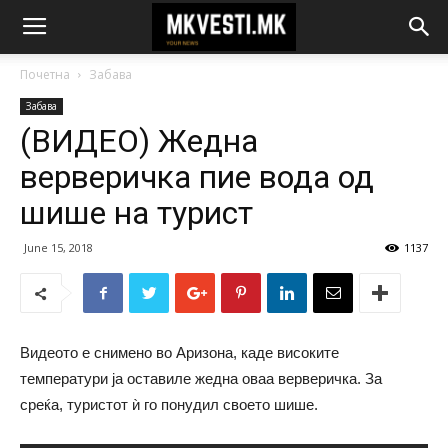
Почетна
Забава
Забава
(ВИДЕО) Жедна
верверичка пие вода од
шише на турист
June 15, 2018
1137
Видеото е снимено во Аризона, каде високите
температури ја оставиле жедна оваа верверичка. За
среќа, туристот ѝ го понудил своето шише.