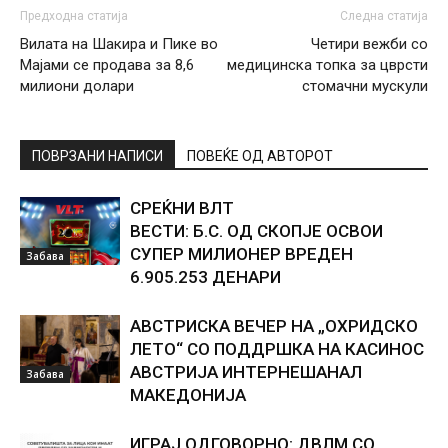
Предходна статија
Следна статија
Вилата на Шакира и Пике во
Четири вежби со
Мајами се продава за 8,6
медицинска топка за цврсти
милиони долари
стомачни мускули
ПОВРЗАНИ НАПИСИ
ПОВЕЌЕ ОД АВТОРОТ
СРЕЌНИ ВЛТ
ВЕСТИ: Б.С. ОД СКОПЈЕ ОСВОИ
СУПЕР МИЛИОНЕР ВРЕДЕН
Забава
6.905.253 ДЕНАРИ
АВСТРИСКА ВЕЧЕР НА „ОХРИДСКО
ЛЕТО“ СО ПОДДРШКА НА КАСИНОС
АВСТРИЈА ИНТЕРНЕШАНАЛ
Забава
МАКЕДОНИЈА
ИГРАЈ ОДГОВОРНО: ДВЛМ СО