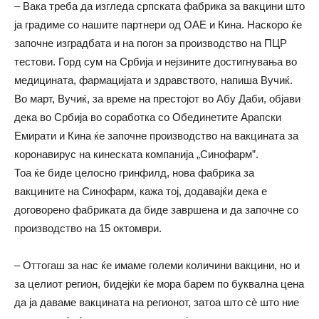
– Вака треба да изгледа српската фабрика за вакцини што
ја градиме со нашите партнери од ОАЕ и Кина. Наскоро ќе
започне изградбата и на погон за производство на ПЦР
тестови. Горд сум на Србија и нејзините достигнувања во
медицината, фармацијата и здравството, напиша Вучиќ.
Во март, Вучиќ, за време на престојот во Абу Даби, објави
дека во Србија во соработка со Обединетите Арапски
Емирати и Кина ќе започне производство на вакцината за
коронавирус на кинеската компанија „Синофарм”.
Тоа ќе биде целосно гринфилд, нова фабрика за
вакцините на Синофарм, кажа тој, додавајќи дека е
договорено фабриката да биде завршена и да започне со
производство на 15 октомври.
– Оттогаш за нас ќе имаме големи количини вакцини, но и
за целиот регион, бидејќи ќе мора барем по буквална цена
да ја даваме вакцината на регионот, затоа што сè што ние