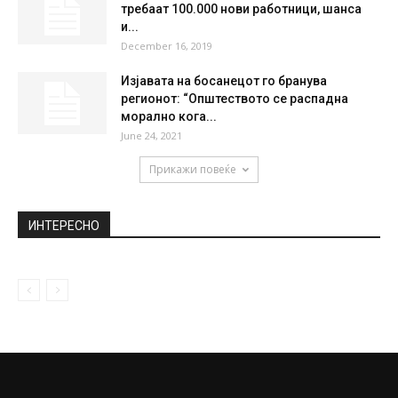
требаат 100.000 нови работници, шанса
и...
December 16, 2019
Изјавата на босанецот го бранува
регионот: “Општеството се распадна
морално кога...
June 24, 2021
Прикажи повеќе
ИНТЕРЕСНО