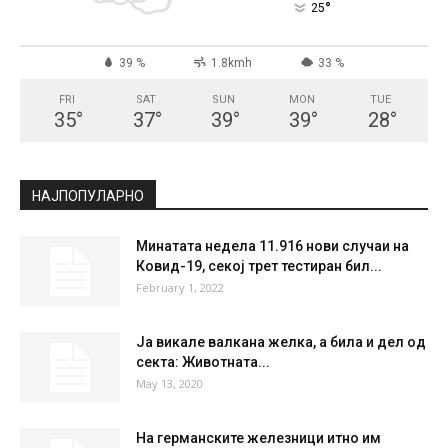
°
25
39 %
1.8kmh
33 %
FRI
SAT
SUN
MON
TUE
35
°
37
°
39
°
39
°
28
°
НАЈПОПУЛАРНО
Минатата недела 11.916 нови случаи на
Ковид-19, секој трет тестиран бил...
February 1, 2022
Ја викале валкана желка, а била и дел од
секта: Животната...
May 13, 2020
На германските железници итно им