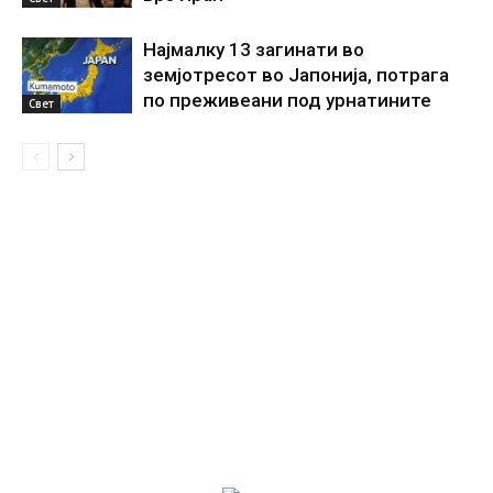
Најмалку 13 загинати во
земјотресот во Јапонија, потрага
по преживеани под урнатините
Свет