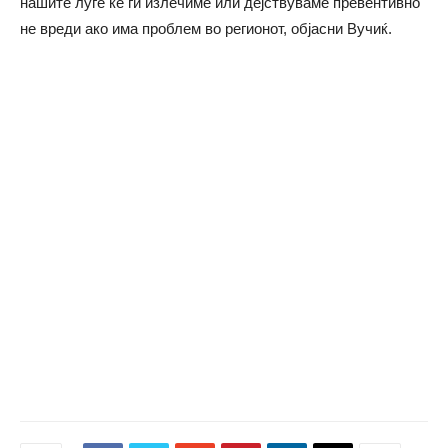
нашите луѓе ќе ги излечиме или дејствуваме превентивно
не вреди ако има проблем во регионот, објасни Вучиќ.