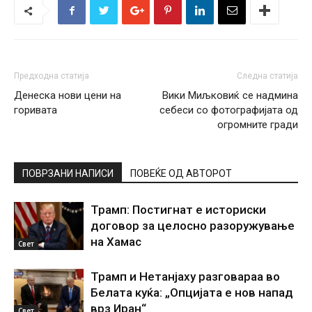
Предходна статија
Следна статија
Денеска нови цени на
Вики Миљковиќ се надмина
горивата
себеси со фотографијата од
огромните гради
ПОВРЗАНИ НАПИСИ
ПОВЕЌЕ ОД АВТОРОТ
Трамп: Постигнат е историски
договор за целосно разоружување
на Хамас
Свет
Трамп и Нетанјаху разговараа во
Белата куќа: „Опцијата е нов напад
врз Иран“
Свет