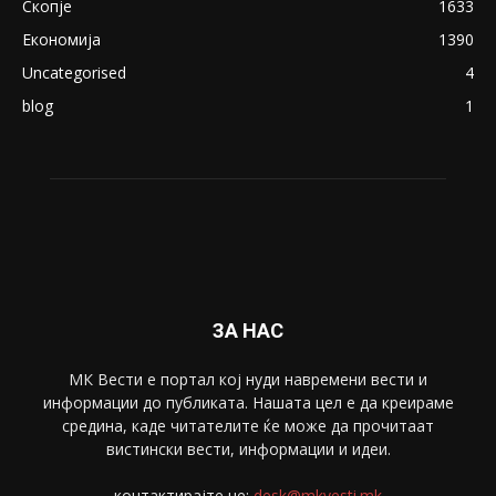
Скопје
1633
Економија
1390
Uncategorised
4
blog
1
ЗА НАС
МК Вести е портал коj нуди навремени вести и
информации до публиката. Нашата цел е да креираме
средина, каде читателите ќе може да прочитаат
вистински вести, информации и идеи.
контактирајте не:
desk@mkvesti.mk