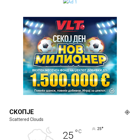
СКОПЈЕ
Scattered Clouds
°
25
°
C
25