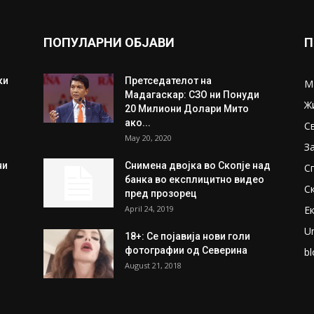
ПОПУЛАРНИ ОБЈАВИ
П
ки
Претседателот на
М
Мадагаскар: СЗО ни Понуди
Ж
20 Милиони Долари Мито
ако...
С
May 20, 2020
З
ни
Снимена двојка во Скопје над
С
банка во експлицитно видео
С
пред прозорец
April 24, 2019
Е
U
18+: Се појавија нови голи
фотографии од Северина
bl
August 21, 2018