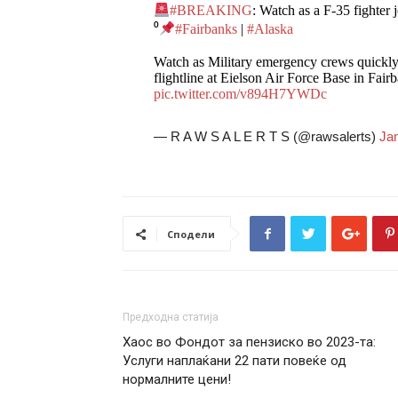
#BREAKING
: Watch as a F-35 fighter 
⁰
#Fairbanks
|
#Alaska
Watch as Military emergency crews quickly 
flightline at Eielson Air Force Base in Fair
pic.twitter.com/v894H7YWDc
— R A W S A L E R T S (@rawsalerts)
Jan
Сподели
Предходна статија
Хаос во Фондот за пензиско во 2023-та:
Услуги наплаќани 22 пати повеќе од
нормалните цени!