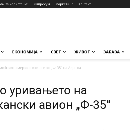
ови за користење
Импресум
Маркетинг
Контакт
ЕКОНОМИЈА
СВЕТ
ЖИВОТ
ЗАБАВА
моќниот американски авион „Ф-35“ на Алјаска
о уривањето на
ански авион „Ф-35“