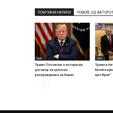
ПОВРЗАНИ НАПИСИ
ПОВЕЌЕ ОД АВТОРО
Свет
Свет
Трамп: Постигнат е историски
Трамп и Не
договор за целосно
Белата куќа
разоружување на Хамас
врз Иран“