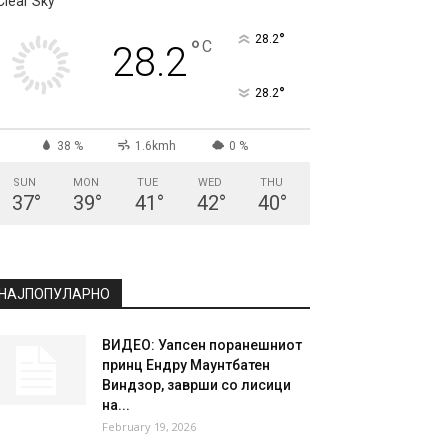
Clear Sky
°
28.2
°
C
28.2
°
28.2
38 %
1.6kmh
0 %
SUN
MON
TUE
WED
THU
37
°
39
°
41
°
42
°
40
°
НАЈПОПУЛАРНО
ВИДЕО: Уапсен поранешниот
принц Ендру Маунтбатен
Виндзор, заврши со лисици
на...
February 19, 2026