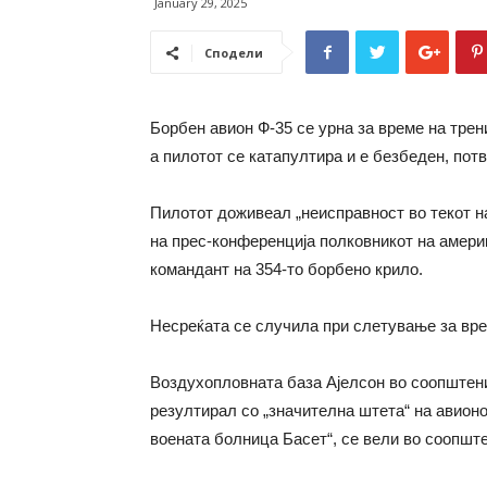
January 29, 2025
Сподели
Борбен авион Ф-35 се урна за време на трен
а пилотот се катапултира и е безбеден, пот
Пилотот доживеал „неисправност во текот на
на прес-конференција полковникот на амери
командант на 354-то борбено крило.
Несреќата се случила при слетување за врем
Воздухопловната база Ајелсон во соопштен
резултирал со „значителна штета“ на авионот
воената болница Басет“, се вели во соопшт