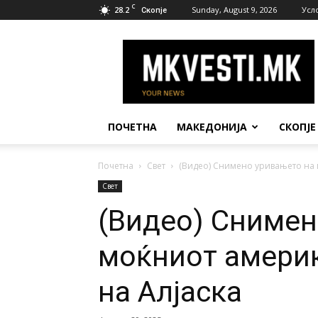
C
28.2
Sunday, August 9, 2026
Усл
Скопје
МК
Вести
ПОЧЕТНА
МАКЕДОНИЈА
СКОПЈЕ
Почетна
Свет
(Видео) Снимено уривањето на 
Свет
(Видео) Снимен
моќниот америк
на Алјаска