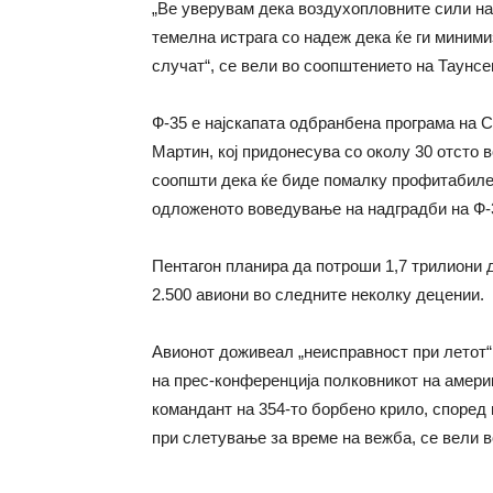
„Ве уверувам дека воздухопловните сили н
темелна истрага со надеж дека ќе ги миним
случат“, се вели во соопштението на Таунсе
Ф-35 е најскапата одбранбена програма на С
Мартин, кој придонесува со околу 30 отсто 
соопшти дека ќе биде помалку профитабилен
одложеното воведување на надградби на Ф-
Пентагон планира да потроши 1,7 трилиони 
2.500 авиони во следните неколку децении.
Авионот доживеал „неисправност при летот“ 
на прес-конференција полковникот на амери
командант на 354-то борбено крило, според
при слетување за време на вежба, се вели в