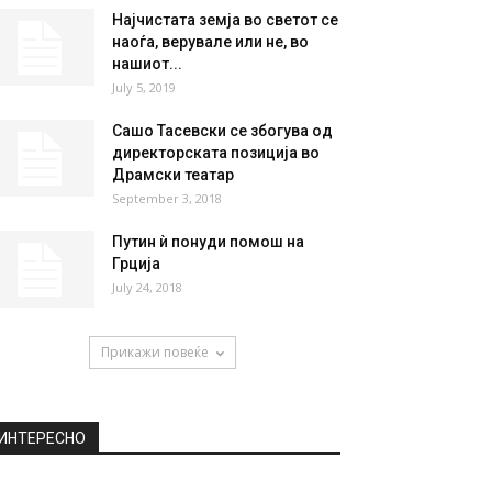
Најчистата земја во светот се
наоѓа, верувале или не, во
нашиот...
July 5, 2019
Сашо Тасевски се збогува од
директорската позиција во
Драмски театар
September 3, 2018
Путин ѝ понуди помош на
Грција
July 24, 2018
Прикажи повеќе
ИНТЕРЕСНО