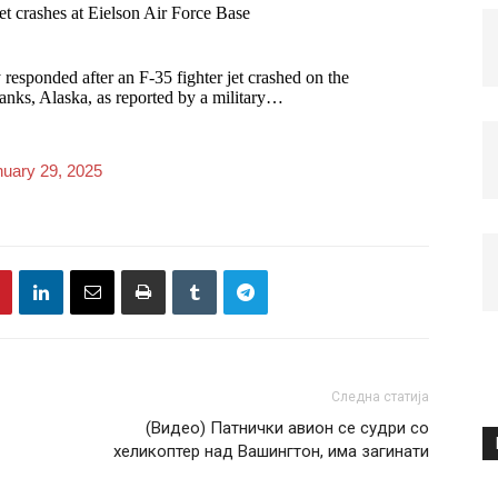
jet crashes at Eielson Air Force Base
responded after an F-35 fighter jet crashed on the
banks, Alaska, as reported by a military…
uary 29, 2025
Следна статија
(Видео) Патнички авион се судри со
хеликоптер над Вашингтон, има загинати