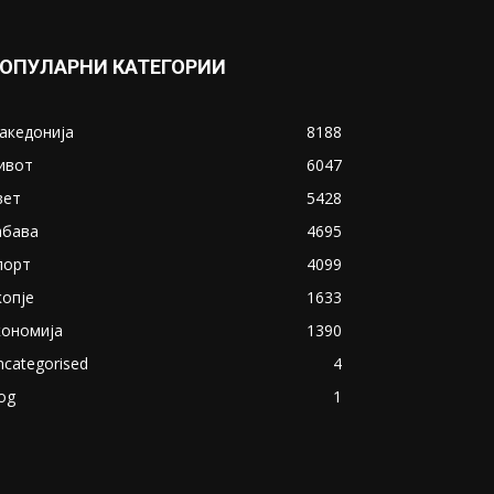
ОПУЛАРНИ КАТЕГОРИИ
акедонија
8188
ивот
6047
вет
5428
абава
4695
порт
4099
копје
1633
кономија
1390
ncategorised
4
og
1