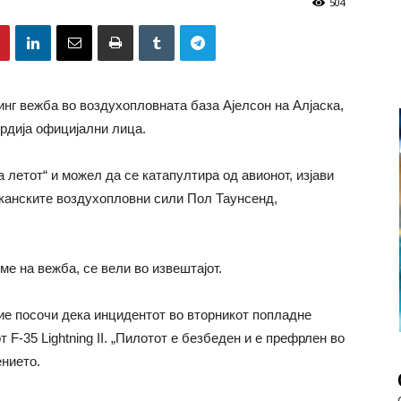
504
инг вежба во воздухопловната база Ајелсон на Алјаска,
врдија официјални лица.
 летот“ и можел да се катапултира од авионот, изјави
канските воздухопловни сили Пол Таунсенд,
е на вежба, се вели во извештајот.
ие посочи дека инцидентот во вторникот попладне
 F-35 Lightning II. „Пилотот е безбеден и е префрлен во
ението.