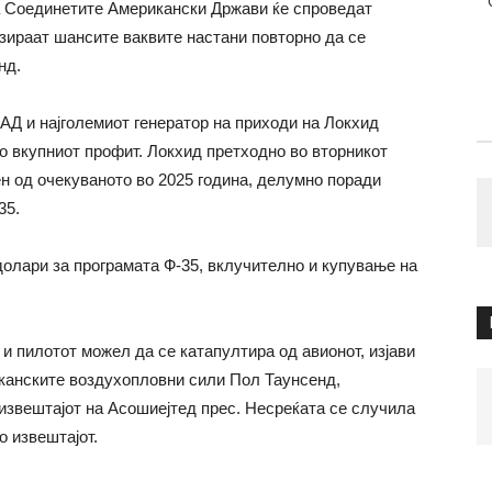
а Соединетите Американски Држави ќе спроведат
изираат шансите ваквите настани повторно да се
нд.
АД и најголемиот генератор на приходи на Локхид
во вкупниот профит. Локхид претходно во вторникот
 од очекуваното во 2025 година, делумно поради
35.
долари за програмата Ф-35, вклучително и купување на
и пилотот можел да се катапултира од авионот, изјави
канските воздухопловни сили Пол Таунсенд,
 извештајот на Асошиејтед прес. Несреќата се случила
о извештајот.