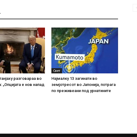
Т
Свет
танјаху разговараа во
Најмалку 13 загинати во
: „Опцијата е нов напад
земјотресот во Јапонија, потрага
по преживеани под урнатините