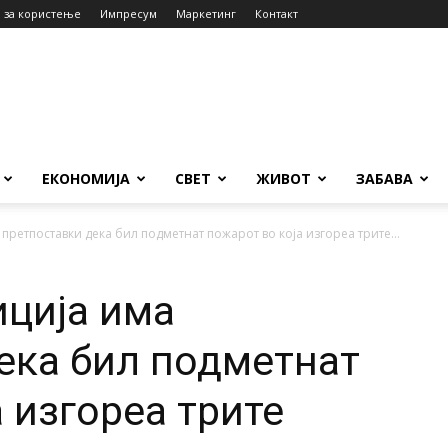
 за користење
Импресум
Маркетинг
Контакт
ЕКОНОМИЈА
СВЕТ
ЖИВОТ
ЗАБАВА
претпоставки дека бил подметнат пожарот во која изгореа трите...
ција има
ека бил подметнат
 изгореа трите