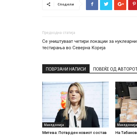
Сподели
Предходна статија
Се уништуваат четири локации за нуклеарни
тестирања во Северна Кореја
ПОВРЗАНИ НАПИСИ
ПОВЕЌЕ ОД АВТОРО
Македонија
Македонија
Митева: Потврден новиот состав
На Табановц