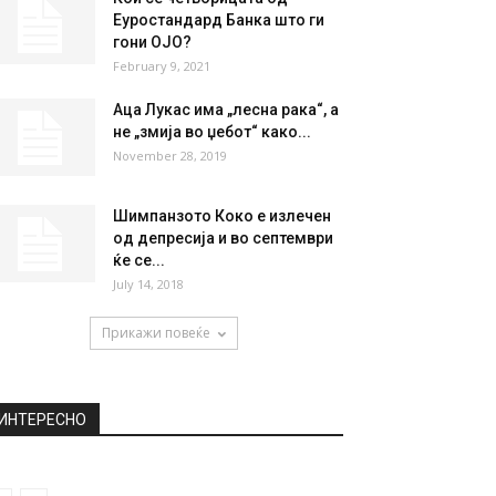
Еуростандард Банка што ги
гони ОЈО?
February 9, 2021
Аца Лукас има „лесна рака“, а
не „змија во џебот“ како...
November 28, 2019
Шимпанзото Коко е излечен
од депресија и во септември
ќе се...
July 14, 2018
Прикажи повеќе
ИНТЕРЕСНО