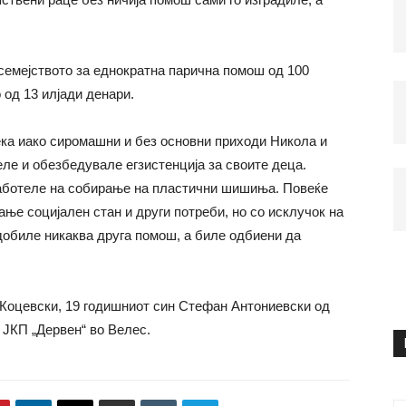
семејството за еднократна парична помош од 100
 од 13 илјади денари.
ека иако сиромашни и без основни приходи Никола и
ле и обезбедувале егзистенција за своите деца.
аботеле на собирање на пластични шишиња. Повеќе
ње социјален стан и други потреби, но со исклучок на
добиле никаква друга помош, а биле одбиени да
 Коцевски, 19 годишниот син Стефан Антониевски од
 ЈКП „Дервен“ во Велес.