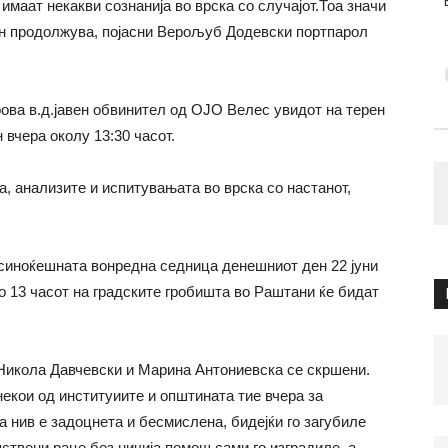
 имаат некакви сознанија во врска со случајот.Тоа значи
тан продолжува, појасни Верољуб Додевски портпарол
ва в.д.јавен обвинител од ОЈО Велес увидот на терен
 вчера околу 13:30 часот.
а, анализите и испитувањата во врска со настанот,
синоќешната вонредна седница денешниот ден 22 јуни
о 13 часот на градските гробишта во Раштани ќе бидат
Никола Давчевски и Марина Антониевска се скршени.
екои од институиите и општината тие вчера за
а нив е задоцнета и бесмислена, бидејќи го загубиле
пствени раце без ничија помош сами го изградиле, а