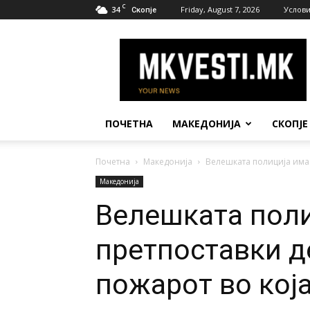
C
34
Friday, August 7, 2026
Услови
Скопје
МК
Вести
ПОЧЕТНА
МАКЕДОНИЈА
СКОПЈЕ
Почетна
Македонија
Велешката полиција има 
Македонија
Велешката поли
претпоставки д
пожарот во која