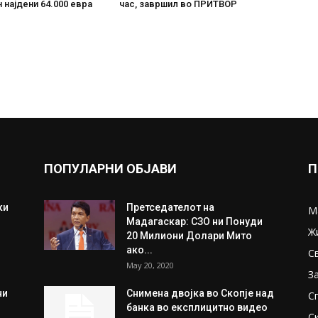
 најдени 64.000 евра
час, завршил во ПРИТВОР
ПОПУЛАРНИ ОБЈАВИ
П
ки
Претседателот на
М
Мадагаскар: СЗО ни Понуди
Ж
20 Милиони Долари Мито
ако...
С
May 20, 2020
З
ни
Снимена двојка во Скопје над
С
банка во експлицитно видео
С