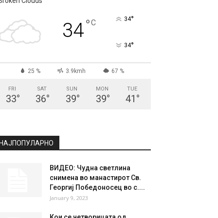
Broken Clouds
°
34
°
C
34
°
34
25 %
3.9kmh
67 %
FRI
SAT
SUN
MON
TUE
33
°
36
°
39
°
39
°
41
°
НАЈПОПУЛАРНО
ВИДЕО: Чудна светлина
снимена во манастирот Св.
Георгиј Победоносец во с....
January 9, 2023
Кои се четворицата од