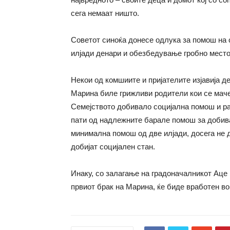
сега немаат ништо.
Советот синоќа донесе одлука за помош на 
илјади денари и обезбедување гробно место
Некои од комшиите и пријателите изјавија д
Марина биле грижливи родители кои се маче
Семејството добивало социјална помош и р
пати од надлежните барале помош за добива
минимална помош од две илјади, досега не 
добијат социјален стан.
Инаку, со залагање на градоначалникот Аце
првиот брак на Марина, ќе биде вработен во