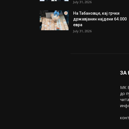
July 31, 2026
На Табановце, кај грчки
државјанин најдени 64.000
евра
July 31, 2026
ЗА
МК В
до п
чита
инфо
конт