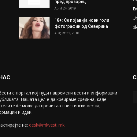
пред прозорец
April 24, 2019
Е
U
18+: Се појавија нови голи
фотографии од Северина
bl
August 21, 2018
 НАС
С
ести е портал коj нуди навремени вести и информации
убликата. Нашата цел е да креираме средина, каде
телите ќе може да прочитаат вистински вести,
рмации и идеи.
актирајте не:
desk@mkvesti.mk