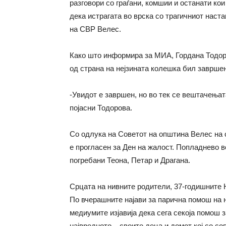
разговори со граѓани, комшии и останати кои
дека истрагата во врска со трагичниот нас
на СВР Велес.
Како што информира за МИА, Гордана Тодоро
од страна на нејзината колешка бил завршен
-Увидот е завршен, но во тек се вештачењат
појасни Тодорова.
Со одлука на Советот на општина Велес на 
е прогласен за Ден на жалост. Попладнево в
погребани Теона, Петар и Драгана.
Срцата на нивните родители, 37-годишните 
По вчерашните најави за парична помош на н
медиумите изјавија дека сега секоја помош з
највредното – своите деца и домот кој со со