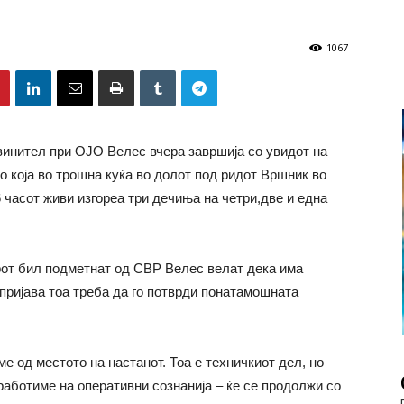
1067
винител при ОЈО Велес вчера завршија со увидот на
во која во трошна куќа во долот под ридот Вршник во
 часот живи изгореа три дечиња на четри,две и една
от бил подметнат од СВР Велес велат дека има
 пријава тоа треба да го потврди понатамошната
е од местото на настанот. Тоа е техничкиот дел, но
работиме на оперативни сознанија – ќе се продолжи со