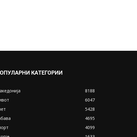
ОПУЛАРНИ КАТЕГОРИИ
акедонија
8188
ивот
6047
вет
5428
абава
4695
порт
4099
копје
1633