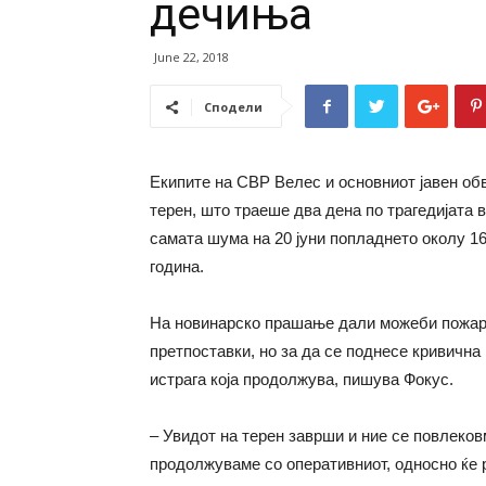
дечиња
June 22, 2018
Сподели
Екипите на СВР Велес и основниот јавен об
терен, што траеше два дена по трагедијата 
самата шума на 20 јуни попладнето околу 16
година.
На новинарско прашање дали можеби пожар
претпоставки, но за да се поднесе кривична
истрага која продолжува, пишува Фокус.
– Увидот на терен заврши и ние се повлековм
продолжуваме со оперативниот, односно ќе 