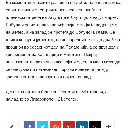
Во моментов изразито развиена нестабилна облачна маса
со интензивни електрични празнења се наоѓа во
планинскиот реон на Јакупица и Даутица, а на југ и преку
Бабуна и со источната периферија го зафаќа подрачјето
на Велес, а на запад се протега до Солунска Глава. Се
движи кон југ и југоисток, па во наредниот час до два ќе се
прошири во северниот дел на Пелагонија, а со друг дел и
кон регионот на Кавадарци и Неготино. Покрај
интензивните празнења како појави од оваа маса може да
се очекуваат и интензивни поројни врнежи од дожд,
засилен ветер, а веројатно и појава на град.
Денеска најтопло беше во Гевгелија – 34 степени, а
најладно во Лазарополе – 21 степен.