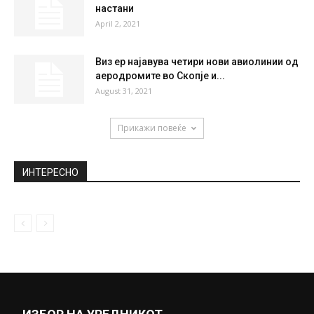
Oд вечер ново зголемување на цените на
горивата во Македонија
May 3, 2022
Осуденик за убиство се обеси во затворот
во Идризово
August 10, 2020
Лашкоска: Заев со хеликоптер оди по
настани
April 2, 2021
Виз ер најавува четири нови авиолинии од
аеродромите во Скопје и...
August 31, 2021
Прикажи повеќе