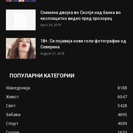
На Табановце, кај грчки државјанин
најдени 64.000 евра
July 31, 2026
ПОПУЛАРНИ ОБЈАВИ
Претседателот на Мадагаскар: СЗО ни
Понуди 20 Милиони Долари Мито ако...
May 20, 2020
Снимена двојка во Скопје над банка во
експлицитно видео пред прозорец
April 24, 2019
18+: Се појавија нови голи фотографии од
Северина
August 21, 2018