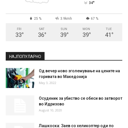
СКОПЈЕ
Broken Clouds
°
34
°
C
34
°
34
25 %
3.9kmh
67 %
FRI
SAT
SUN
MON
TUE
33
°
36
°
39
°
39
°
41
°
НАЈПОПУЛАРНО