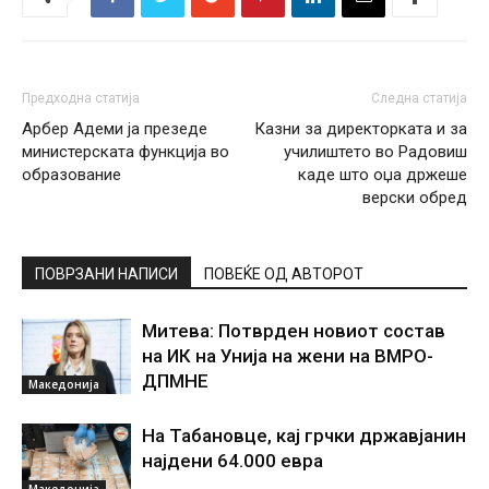
Предходна статија
Следна статија
Арбeр Адеми ја презеде
Казни за директорката и за
министерската функција во
училиштето во Радовиш
образование
каде што оџа држеше
верски обред
ПОВРЗАНИ НАПИСИ
ПОВЕЌЕ ОД АВТОРОТ
Митева: Потврден новиот состав
на ИК на Унија на жени на ВМРО-
ДПМНЕ
Македонија
На Табановце, кај грчки државјанин
најдени 64.000 евра
Македонија