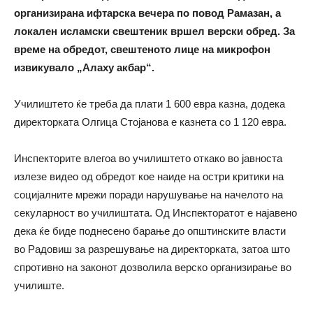
организирана ифтарска вечера по повод Рамазан, а
локален исламски свештеник вршел верски обред. За
време на обредот, свештеното лице на микрофон
извикувалo „Алаху акбар“.
Училиштето ќе треба да плати 1 600 евра казна, додека
директорката Олгица Стојанова е казнета со 1 120 евра.
Инспекторите влегоа во училиштето откако во јавноста
излезе видео од обредот кое наиде на остри критики на
социјалните мрежи поради нарушување на начелото на
секуларност во училиштата. Од Инспекторатот е најавено
дека ќе биде поднесено барање до општинските власти
во Радовиш за разрешување на директорката, затоа што
спротивно на законот дозволила верско организирање во
училиште.