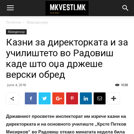
Почетна
Македонија
Македонија
Казни за директорката и за
училиштето во Радовиш
каде што оџа држеше
верски обред
June 4, 2018
1038
Државниот просветен инспекторат им изрече казни на
директорката и на основното училиште „Крсте Петков
Мисирков“ во Радовиш откако минатата недела била