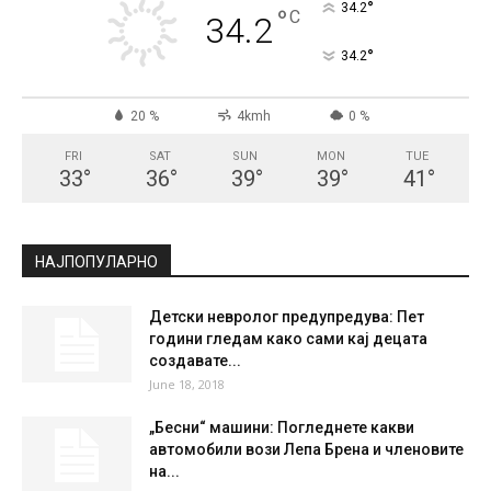
°
34.2
°
C
34.2
°
34.2
20 %
4kmh
0 %
FRI
SAT
SUN
MON
TUE
33
°
36
°
39
°
39
°
41
°
НАЈПОПУЛАРНО
Детски невролог предупредува: Пет
години гледам како сами кај децата
создавате...
June 18, 2018
„Бесни“ машини: Погледнете какви
автомобили вози Лепа Брена и членовите
на...