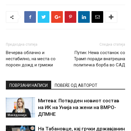
Предходна статија
Следна статија
Вечерва облачно и
Путин: Нема состанок со
нестабилно, на места со
Трамп поради внатрешна
пороен дожд и грмежи
политичка борба во САД
ПОВРЗАНИ НАПИСИ
ПОВЕЌЕ ОД АВТОРОТ
Митева: Потврден новиот состав
на ИК на Унија на жени на ВМРО-
ДПМНЕ
Македонија
На Табановце, кај грчки државјанин