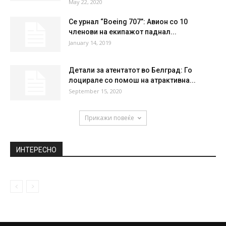
May 22, 2020
Се урнал “Boeing 707”: Авион со 10
членови на екипажот паднал...
January 14, 2019
Детали за атентатот во Белград: Го
лоцирале со помош на атрактивна...
September 15, 2020
Прикажи повеќе
ИНТЕРЕСНО