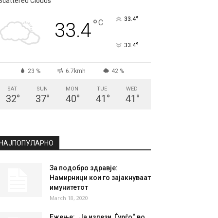
СКОПЈЕ
Scattered Clouds
°
33.4
°
C
33.4
°
33.4
23 %
6.7kmh
42 %
SAT
SUN
MON
TUE
WED
32
°
37
°
40
°
41
°
41
°