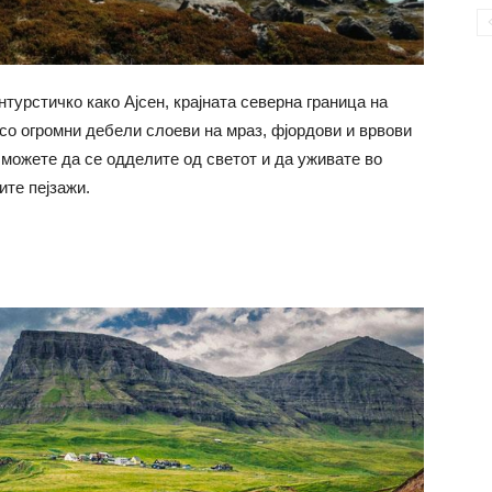
турстичко како Ајсен, крајната северна граница на
 со огромни дебели слоеви на мраз, фјордови и врвови
 можете да се одделите од светот и да уживате во
ите пејзажи.