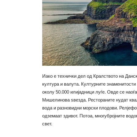
Иако е технички дел од Кралството на Данск
култура и валута. Културните знаменитости 
околу 50.000 илијадници луѓе. Овде се наоѓа
Мишелинова ѕвезда. Рестораните нудат квал
вода и разновидни морски плодови. Релјефот
одземаат здивот. Потоа, многубројните водо
свет.