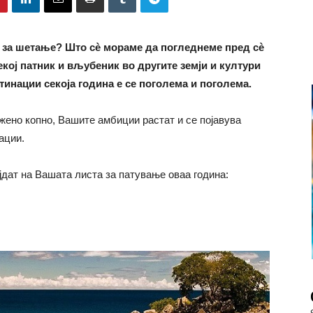
а за шетање? Што сè мораме да погледнеме пред сè
екој патник и вљубеник во другите земји и култури
тинации секоја година е се поголема и поголема.
ажено копно, Вашите амбиции растат и се појавува
ации.
дат на Вашата листа за патување оваа година: