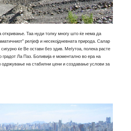
а откривање. Таа нуди толку многу што ќе нема да
раматичниот” релјеф и несекојдневната природа. Салар
 сигурно ќе Ве остави без здив. Меѓутоа, полека расте
о градот Ла Паз. Боливија е моментално во ера на
н одржување на стабилни цени и создавање услови за