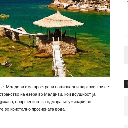
ње. Малдиви има пространи национални паркови кои се
странство на езера во Малдиви, кои всушност ја
држава, совршени се за одмарање уживајќи во
те во кристално прозирната вода.