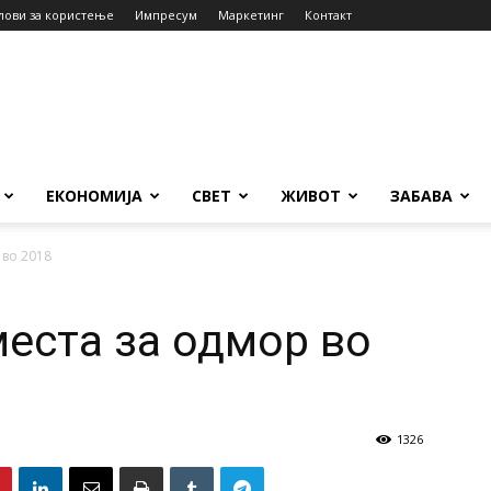
лови за користење
Импресум
Маркетинг
Контакт
ЕКОНОМИЈА
СВЕТ
ЖИВОТ
ЗАБАВА
 во 2018
места за одмор во
1326