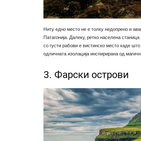
Ниту едно место не е толку недопрено и аван
Патагонија. Далеку, ретко населена станица
со густи рабови е вистинско место каде што
одличната изолација инспирирана од магичн
3. Фарски острови