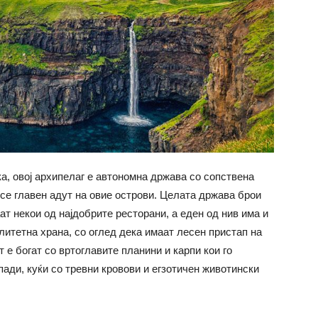
а, овој архипелаг е автономна држава со сопствена
се главен адут на овие острови. Целата држава брои
ат некои од најдобрите ресторани, а еден од нив има и
итетна храна, со оглед дека имаат лесен пристап на
 е богат со вртоглавите планини и карпи кои го
пади, куќи со тревни кровови и егзотичен животински