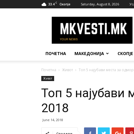
C
33.4
Saturday, August 8, 2026
Ус
Скопје
МК
Вести
ПОЧЕТНА
МАКЕДОНИЈА
СКОПЈЕ
Почетна
Живот
Топ 5 најубави места за одмор
Живот
Топ 5 најубави 
2018
June 14, 2018
Сподели