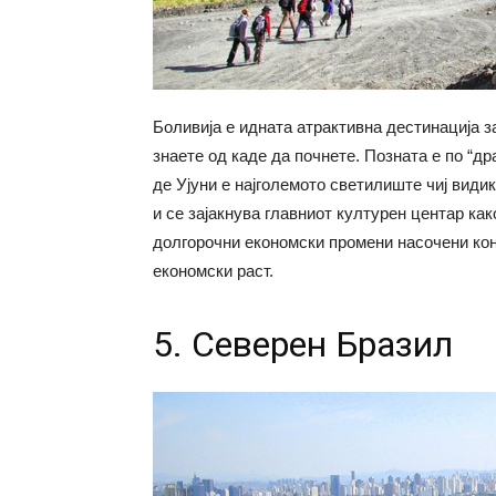
Боливија е идната атрактивна дестинација з
знаете од каде да почнете. Позната е по “д
де Ујуни е најголемото светилиште чиј видик
и се зајакнува главниот културен центар как
долгорочни економски промени насочени ко
економски раст.
5. Северен Бразил