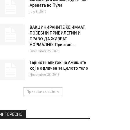
НАЈПОПУЛАРНО
За подобро здравје:
Намирници кои го зајакнуваат
имунитетот
March 18, 2020
Eжење: „Ја излези, Ѓурѓо“ во
Арената во Пула
July 8, 2019
ВАКЦИНИРАНИТЕ ЌЕ ИМААТ
ПОСЕБНИ ПРИВИЛЕГИИ И
ПРАВО ДА ЖИВЕАТ
НОРМАЛНО: Пристап...
December 25, 2020