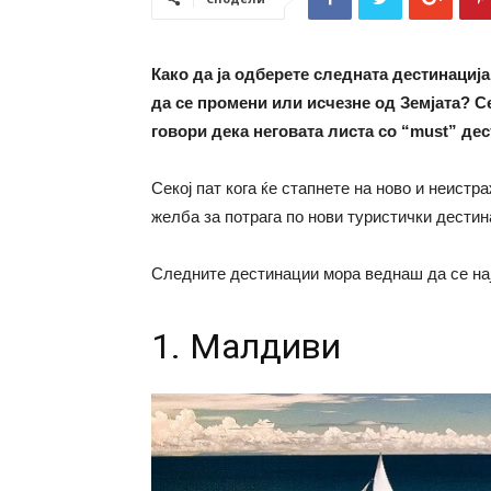
Како да ја одберете следната дестинациј
да се промени или исчезне од Земјата? С
говори дека неговата листа со “must” дес
Секој пат кога ќе стапнете на ново и неистр
желба за потрага по нови туристички дестин
Следните дестинации мора веднаш да се нај
1. Малдиви