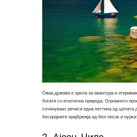
Оваа држава е зрела за авантура и открива
богати со егзотична природа. Огромното про
сочинуваат речиси една петтина од целата 
бескрајните крајбрежја од бел песок и нурка
2. Ајсен, Чиле